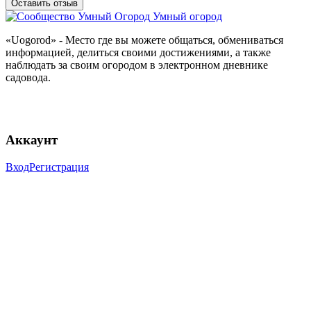
Оставить отзыв
Умный огород
«Uogorod» - Место где вы можете общаться, обмениваться
информацией, делиться своими достижениями, а также
наблюдать за своим огородом в электронном дневнике
садовода.
Аккаунт
Вход
Регистрация
Разделы
Лента
Сообщество
Каталог
Руководства
Каталог
Кустарники и Деревья
Овощи
Травы и Зелень
Уход за
растениями
Цветы и комнатные растения
Ягоды
Бренды