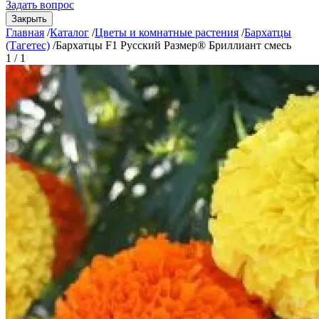
Задать вопрос
Закрыть
Главная
/
Каталог
/
Цветы и комнатные растения
/
Бархатцы
(Тагетес)
/
Бархатцы F1 Русский Размер® Бриллиант смесь
1 / 1