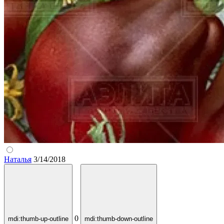
Наталья
3/14/2018
0
mdi:thumb-up-outline
mdi:thumb-down-outline