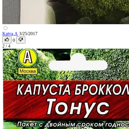
Katya А
3/25/2017
0
2 / 4