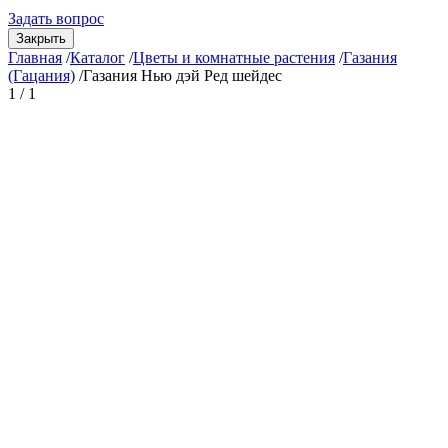
Задать вопрос
Закрыть
Главная
/
Каталог
/
Цветы и комнатные растения
/
Газания
(Гацания)
/
Газания Нью дэй Ред шейдес
1 / 1