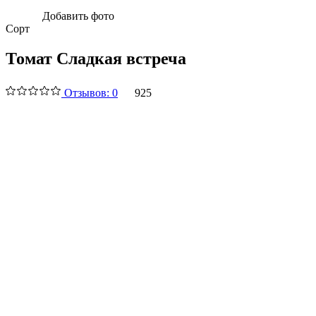
Добавить фото
Сорт
Томат Сладкая встреча
Отзывов: 0
925
Производитель:
Поиск,
Мязина Любовь
Характеристики и описание
Оставить отзыв
Вырастили
1
Выращивают
1
В избранном
0