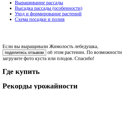
Выращивание рассады
Высадка рассады (особенности)
Уход и формирование растений
Схема посадки и полив
Если вы выращивали Жимолость лебедушка,
об этом растении. По возможности
поделитесь отзывом
загрузите фото куста или плодов. Спасибо!
Где купить
Рекорды урожайности
Отзывы
Отзывов пока нет — ваш может стать первым
Поделитесь мнением о покупке и помогите другим
покупателям сделать выбор
Оставить отзыв