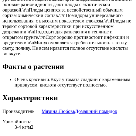
розовые разновидности дают плоды с экзотической
окраской.\r\nПлоды ценятся за несвойственный обычным
сортам химический состав.\r\nПомидоры универсального
использования, с высоким показателем глюкозы.\r\nПлоды не
теряют сортовой характеристики при искусственном
дозревании.\r\nПодходит для разведения в теплице и
открытом грунте.\r\nСорт хорошо противостоит инфекции и
вредителям.\r\nМинусом является требовательность к теплу,
свету, поливу. Не всем нравится полное отсутствие кислоты
во вкусе.
Факты о растении
Очень красивый.Вкус у томата сладкий с карамельным
привкусом, кислота отсутствует полностью.
Характеристики
Производитель
Мязина Любовь
Домашний помидор
Урожайность:
3-4 кг/м2