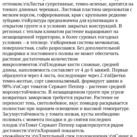
оттенком.\r\nЛистья супротивные, темно-зеленые, крепятся на
тонких длинных черешках. Листовая пластина шероховатая с
мелким ворсом, гофрированная, края с крупными редкими
зубцами.\r\nКультура предназначена для культивации в
открытом грунте и в условиях закрытых конструкций. В
регионах с теплым климатом растение выращивают на
незащищенной территории, в более суровых погодных
условиях – в теплице. \r\nКорневая система мочковатая,
поверхностная, слабо разросшаяся. Без дополнительной
подкормки и постоянного полива не может обеспечить
растение достаточным количеством
микроэлементов.\r\nПлодовые кисти сложные, средней
длины, наполняемость составляет от 4 до 6 завязей. Первые
образуются через 4 листа, последующие через 2.\r\nЦветки
темно-желтые, сорт самоопыляемый, формирует завязи в
98%.\r\nСорт томатов Сержант Пеппер – растение средней
морозоустойчивости. В незащищенном грунте при угрозе
возвратных заморозков требуется укрытие. Растение не
переносит тень, светолюбивое, вкус помидор раскрывается
полностью при хорошем освещении и высокой температуре.
Засухоустойчивость у томата низкая, кусты необходимо
поливать с момента посадки и до снятия последних
плодов.\r\nТомат Сержант Пеппер характеризуется рядом
достоинств:\r\n\r\nХороший показатель
урожайности.\r\nДлительный срок плодоношения.\r\nСиние и