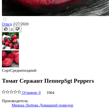
Ольга
2/27/2020
0
Сорт
Среднепоздний
Томат Сержант Пеппер
Sgt Peppers
Отзывов: 0
1064
Производитель:
Мязина Любовь,
Домашний помидор