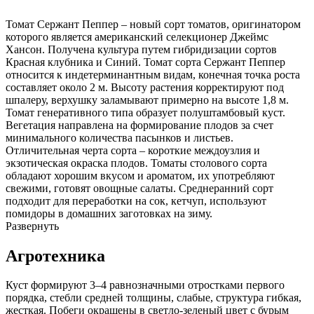
Томат Сержант Пеппер – новый сорт томатов, оригинатором
которого является американский селекционер Джеймс
Хансон. Получена культура путем гибридизации сортов
Красная клубника и Синий. Томат сорта Сержант Пеппер
относится к индетерминантным видам, конечная точка роста
составляет около 2 м. Высоту растения корректируют под
шпалеру, верхушку заламывают примерно на высоте 1,8 м.
Томат генеративного типа образует полуштамбовый куст.
Вегетация направлена на формирование плодов за счет
минимального количества пасынков и листьев.
Отличительная черта сорта – короткие междоузлия и
экзотическая окраска плодов. Томаты столового сорта
обладают хорошим вкусом и ароматом, их употребляют
свежими, готовят овощные салаты. Среднеранний сорт
подходит для переработки на сок, кетчуп, используют
помидоры в домашних заготовках на зиму.
Развернуть
Агротехника
Куст формируют 3–4 равнозначными отростками первого
порядка, стебли средней толщины, слабые, структура гибкая,
жесткая. Побеги окрашены в светло-зеленый цвет с бурым