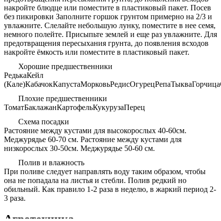
накройте блюдце или поместите в пластиковый пакет. Посев
без пикировки Заполните горшок грунтом примерно на 2/3 и
увлажните. Слелайте небольшую лунку, поместите в нее семя,
немного полейте. Присыпьте землей и еще раз увлажните. Для
предотвращения пересыхания грунта, до появления всходов
накройте ёмкость или поместите в пластиковый пакет.
Хорошие предшественники
Редька
Кейл
(Кале)
Кабачок
Капуста
Морковь
Редис
Огурец
Репа
Тыква
Горчица
Плохие предшественники
Томат
Баклажан
Картофель
Кукуруза
Перец
Схема посадки
Растояние между кустами для высокорослых 40-60см.
Меджурядье 60-70 см. Растояние между кустами для
низкорослых 30-50см. Меджурядье 50-60 см.
Полив и влажность
При поливе следует направлять воду таким образом, чтобы
она не попадала на листья и стебли. Полив редкий но
обильный. Как правило 1-2 раза в неделю, в жаркий период 2-
3 раза.
Агротехника