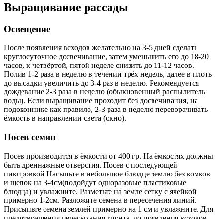
Выращивание рассады
Освещение
После появления всходов желательно на 3-5 дней сделать
круглосуточное досвечивание, затем уменьшить его до 18-20
часов, к четвёртой, пятой неделе снизить до 11-12 часов.
Полив 1-2 раза в неделю в течении трёх недель, далее в плоть
до высадки увеличить до 3-4 раз в неделю. Рекомендуется
дождевание 2-3 раза в неделю (обыкновенный распылитель
воды). Если выращивание проходит без досвечивания, на
подоконнике как правило, 2-3 раза в неделю переворачивать
ёмкость в направлении света (окно).
Посев семян
Посев производится в ёмкости от 400 гр. На ёмкостях должны
быть дреннажные отверстия. Посев с последующей
пикировкой Насыпьте в небольшое блюдце землю без комков
и щепок на 3-4см(подойдут одноразовые пластиковые
блюдца) и увлажните. Разметьте на земле сетку с ячейкой
примерно 1-2см. Разложите семена в пересечения линий.
Присыпьте семена землей примерно на 1 см и увлажните. Для
предотвращения пересыхания грунта, до появления всходов