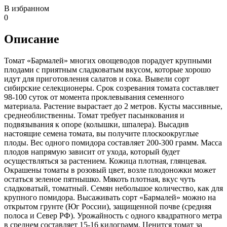
В избранном
0
Описание
Томат «Бармалей» многих овощеводов порадует крупными
плодами с приятным сладковатым вкусом, которые хорошо
идут для приготовления салатов и сока. Вывели сорт
сибирские селекционеры. Срок созревания томата составляет
98-100 суток от момента проклевывания семенного
материала. Растение вырастает до 2 метров. Кусты массивные,
среднеоблиственны. Томат требует пасынкования и
подвязывания к опоре (колышки, шпалера). Высадив
настоящие семена томата, вы получите плоскоокруглые
плоды. Вес одного помидора составляет 200-300 грамм. Масса
плодов напрямую зависит от ухода, который будет
осуществляться за растением. Кожица плотная, глянцевая.
Окрашены томаты в розовый цвет, возле плодоножки может
остаться зеленое пятнышко. Мякоть плотная, вкус чуть
сладковатый, томатный. Семян небольшое количество, как для
крупного помидора. Высаживать сорт «Бармалей» можно на
открытом грунте (Юг России), защищенной почве (средняя
полоса и Север РФ). Урожайность с одного квадратного метра
в среднем составляет 15-16 килограмм. Ценится томат за