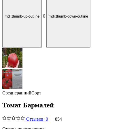
0
mdi:thumb-up-outline
mdi:thumb-down-outline
Среднеранний
Сорт
Томат Бармалей
Отзывов: 0
854
Страна производства: