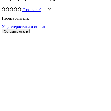
Отзывов: 0
20
Производитель:
Характеристики и описание
Оставить отзыв
Вырастили
1
Выращивают
0
В избранном
0
Характеристики
Производитель
* Информация о характеристиках и описании объекта носит