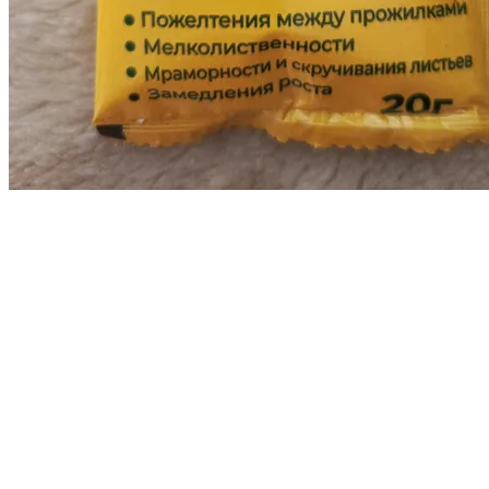
Анастасия
4/11/2025
0
noname
Сульфат магния