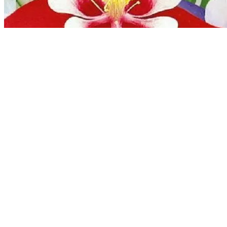
Надежда Яковлева
5/12/2025
0
mdi:thumb-up-outline
mdi:thumb-down-outline