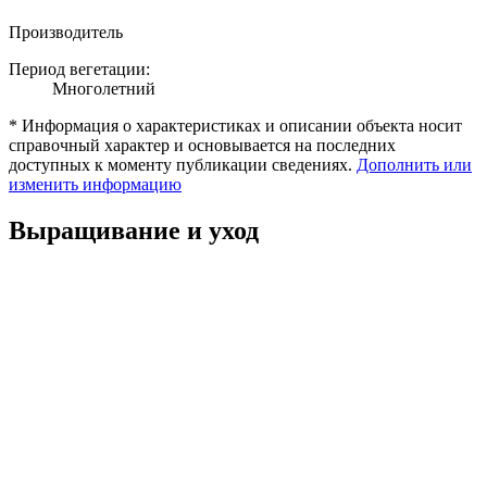
Производитель
Период вегетации:
Многолетний
* Информация о характеристиках и описании объекта носит
справочный характер и основывается на последних
доступных к моменту публикации сведениях.
Дополнить или
изменить информацию
Выращивание и уход
Выращивание рассады
Высадка рассады (особенности)
Уход и формирование растений
Схема посадки и полив
Если вы выращивали Хоста Флейм Данс,
поделитесь отзывом
об этом растении. По возможности загрузите фото куста или
плодов. Спасибо!