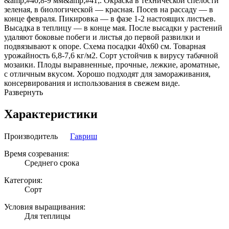
&amp;#40;8-9 мм&amp;#41;. Окраска в технической спелости
зеленая, в биологической — красная. Посев на рассаду — в
конце февраля. Пикировка — в фазе 1-2 настоящих листьев.
Высадка в теплицу — в конце мая. После высадки у растений
удаляют боковые побеги и листья до первой развилки и
подвязывают к опоре. Схема посадки 40x60 см. Товарная
урожайность 6,8-7,6 кг/м2. Сорт устойчив к вирусу табачной
мозаики. Плоды выравненные, прочные, лежкие, ароматные,
с отличным вкусом. Хорошо подходят для замораживания,
консервирования и использования в свежем виде.
Развернуть
Характеристики
Производитель
Гавриш
Время созревания:
Среднего срока
Категория:
Сорт
Условия выращивания:
Для теплицы