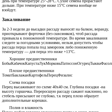
день при температуре 25°-28°С. Сухие семена прорастают
дольше. При температуре ниже 15°С семена вообще не
взойдут.
Закаливание
За 2-3 недели до высадки рассаду выносят на балкон, веранду,
приоткрывают форточки (без сквозняков), чтоб рассада
привыкла к пониженной температуре. Во время закаливания
следите за погодными условиями, нельзя допустить чтобы
рассада перца попала под заморозок либо пониженную
температуру — для перца это ниже +13°С.
Хорошие предшественники
Бобы
Кабачок
Капуста
Лук
Морковь
Патиссон
Огурец
Тыква
Фасол
Плохие предшественники
Томат
Баклажан
Картофель
Перец
Физалис
Схема посадки
Перец высаживают по схеме 40х40 см. Глубина посадки -на
высоту горшочка. Переросшую рассаду сажают наклонно, но
стебель присылают не глубоко, т.к перец плохо образует
дополнительные корешки.
Полив и влажность