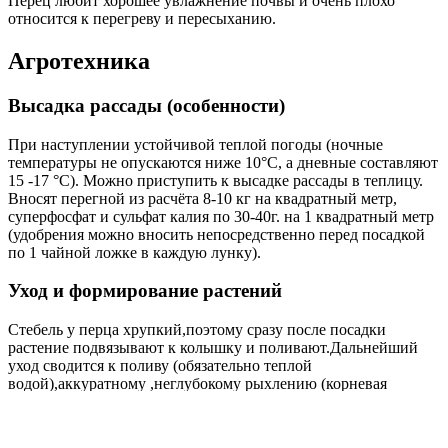
Перец любит хорошее увлажнение почвы и очень плохо
относится к перегреву и пересыханию.
Агротехника
Высадка рассады (особенности)
При наступлении устойчивой теплой погоды (ночные
температуры не опускаются ниже 10°С, а дневные составляют
15 -17 °С). Можно приступить к высадке рассады в теплицу.
Вносят перегной из расчёта 8-10 кг на квадратный метр,
суперфосфат и сульфат калия по 30-40г. на 1 квадратный метр
(удобрения можно вносить непосредственно перед посадкой
по 1 чайной ложке в каждую лунку).
Уход и формирование растений
Стебель у перца хрупкий,поэтому сразу после посадки
растение подвязывают к колышку и поливают.Дальнейший
уход сводится к поливу (обязательно теплой
водой),аккуратному ,неглубокому рыхлению (корневая
система у перца располагает в верхнем слое почвы) и
небольшому окучиванию для роста дополнительных корней.
Для формирования кустов обязательно удаление первого