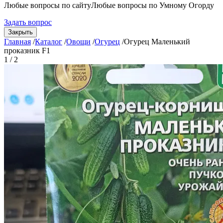
Любые вопросы по сайту
Любые вопросы по Умному Огорду
Задать вопрос
Закрыть
Главная
/
Каталог
/
Овощи
/
Огурец
/
Огурец Маленький
проказник F1
1 / 2