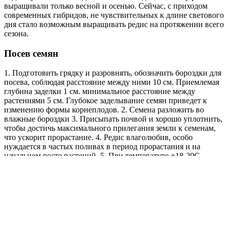
выращивали только весной и осенью. Сейчас, с приходом
современных гибридов, не чувствительных к длине светового
дня стало возможным выращивать редис на протяжении всего
сезона.
Посев семян
1. Подготовить грядку и разровнять, обозначить бороздки для
посева, соблюдая расстояние между ними 10 см. Приемлемая
глубина заделки 1 см. минимальное расстояние между
растениями 5 см. Глубокое заделывание семян приведет к
изменению формы корнеплодов. 2. Семена разложить во
влажные бороздки 3. Присыпать почвой и хорошо уплотнить,
чтобы достичь максимального прилегания земли к семенам,
что ускорит прорастание. 4. Редис влаголюбив, особо
нуждается в частых поливах в период прорастания и на
начальном росте растений. 5. При температуре +18-20С
всходы появятся на 3-4 день.
Хорошие предшественники
Томат
Бобы
Горох
Картофель
Огурец
Фасоль
Плохие предшественники
Редька
Капуста
Схема посадки