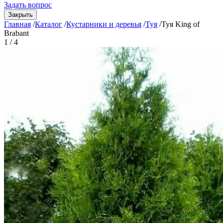
Задать вопрос
Закрыть
Главная
/
Каталог
/
Кустарники и деревья
/
Туя
/
Туя King of
Brabant
1 / 4