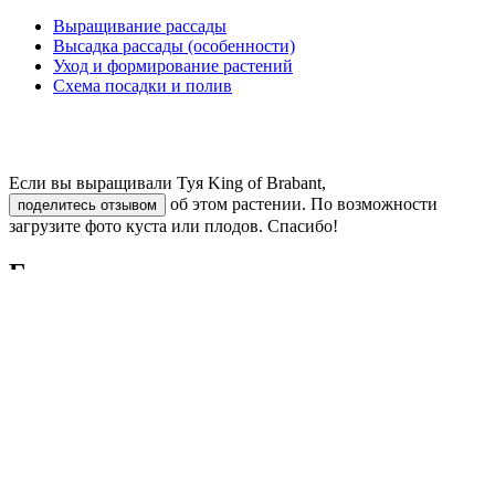
Выращивание рассады
Высадка рассады (особенности)
Уход и формирование растений
Схема посадки и полив
Если вы выращивали Туя King of Brabant,
об этом растении. По возможности
поделитесь отзывом
загрузите фото куста или плодов. Спасибо!
Где купить
Рекорды урожайности
Отзывы
Отзывов пока нет — ваш может стать первым
Поделитесь мнением о покупке и помогите другим
покупателям сделать выбор