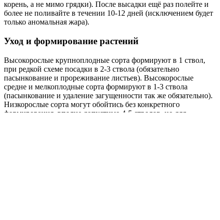
корень, а не мимо грядки). После высадки ещё раз полейте и
более не поливайте в течении 10-12 дней (исключением будет
только аномальная жара).
Уход и формирование растений
Высокорослые крупноплодные сорта формируют в 1 ствол,
при редкой схеме посадки в 2-3 ствола (обязательно
пасынкование и прореживание листьев). Высокорослые
средне и мелкоплодные сорта формируют в 1-3 ствола
(пасынкование и удаление загущенности так же обязательно).
Низкорослые сорта могут обойтись без конкретного
формирования, вполне допустимо 4-5 стволов, но для
проветривания, так или иначе нужно будет пасынковать. Есть
не пасынкующиеся сорта, это не значит, что их не нужно
пасынковать, просто на этих сортах пасынки растут не так
интенсивно как на общей массе, но растут))).
Умный огород
«Uogorod» - Место где вы можете общаться, обмениваться
информацией, делиться своими достижениями, а также
наблюдать за своим огородом в электронном дневнике
садовода.