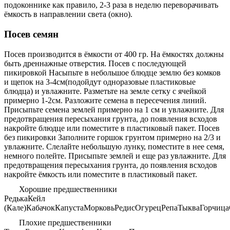
подоконнике как правило, 2-3 раза в неделю переворачивать
ёмкость в направлении света (окно).
Посев семян
Посев производится в ёмкости от 400 гр. На ёмкостях должны
быть дреннажные отверстия. Посев с последующей
пикировкой Насыпьте в небольшое блюдце землю без комков
и щепок на 3-4см(подойдут одноразовые пластиковые
блюдца) и увлажните. Разметьте на земле сетку с ячейкой
примерно 1-2см. Разложите семена в пересечения линий.
Присыпьте семена землей примерно на 1 см и увлажните. Для
предотвращения пересыхания грунта, до появления всходов
накройте блюдце или поместите в пластиковый пакет. Посев
без пикировки Заполните горшок грунтом примерно на 2/3 и
увлажните. Слелайте небольшую лунку, поместите в нее семя,
немного полейте. Присыпьте землей и еще раз увлажните. Для
предотвращения пересыхания грунта, до появления всходов
накройте ёмкость или поместите в пластиковый пакет.
Хорошие предшественники
Редька
Кейл
(Кале)
Кабачок
Капуста
Морковь
Редис
Огурец
Репа
Тыква
Горчица
Плохие предшественники