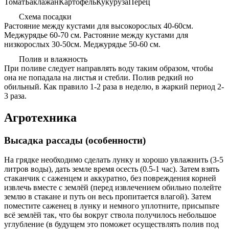
Томат
Баклажан
Картофель
Кукуруза
Перец
Схема посадки
Растояние между кустами для высокорослых 40-60см.
Меджурядье 60-70 см. Растояние между кустами для
низкорослых 30-50см. Меджурядье 50-60 см.
Полив и влажность
При поливе следует направлять воду таким образом, чтобы
она не попадала на листья и стебли. Полив редкий но
обильный. Как правило 1-2 раза в неделю, в жаркий период 2-
3 раза.
Агротехника
Высадка рассады (особенности)
На грядке необходимо сделать лунку и хорошо увлажнить (3-5
литров воды), дать земле время осесть (0.5-1 час). Затем взять
стаканчик с саженцем и аккуратно, без повреждения корней
извлечь вместе с землёй (перед извлечением обильно полейте
землю в стакане и путь он весь пропитается влагой). Затем
поместите саженец в лунку и немного уплотните, присыпьте
всё землёй так, что бы вокруг ствола получилось небольшое
углубление (в будущем это поможет осуществлять полив под