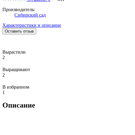
Производитель:
Сибирский сад
Характеристики и описание
Оставить отзыв
Вырастили
2
Выращивают
2
В избранном
1
Описание
Сорт «Женева» завезен в Россию с начала 90-х годов.
Отличается интенсивным ростом. Куст приземистый,
плодоносит дважды в сезон, с ярко выраженным периодом
покоя (почти три недели). На усах текущего года цветение и