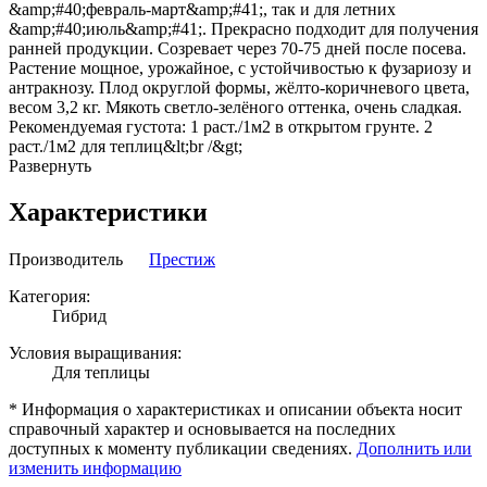
&amp;#40;февраль-март&amp;#41;, так и для летних
&amp;#40;июль&amp;#41;. Прекрасно подходит для получения
ранней продукции. Созревает через 70-75 дней после посева.
Растение мощное, урожайное, с устойчивостью к фузариозу и
антракнозу. Плод округлой формы, жёлто-коричневого цвета,
весом 3,2 кг. Мякоть светло-зелёного оттенка, очень сладкая.
Рекомендуемая густота: 1 раст./1м2 в открытом грунте. 2
раст./1м2 для теплиц&lt;br /&gt;
Развернуть
Характеристики
Производитель
Престиж
Категория:
Гибрид
Условия выращивания:
Для теплицы
* Информация о характеристиках и описании объекта носит
справочный характер и основывается на последних
доступных к моменту публикации сведениях.
Дополнить или
изменить информацию