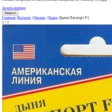
Задать вопрос
Закрыть
Главная
/
Каталог
/
Овощи
/
Дыня
/
Дыня Паспорт F1
1 / 1