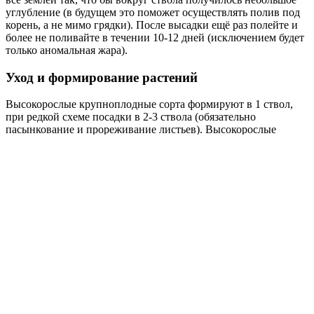
углубление (в будущем это поможет осуществлять полив под
корень, а не мимо грядки). После высадки ещё раз полейте и
более не поливайте в течении 10-12 дней (исключением будет
только аномальная жара).
Уход и формирование растений
Высокорослые крупноплодные сорта формируют в 1 ствол,
при редкой схеме посадки в 2-3 ствола (обязательно
пасынкование и прореживание листьев). Высокорослые
средне и мелкоплодные сорта формируют в 1-3 ствола
(пасынкование и удаление загущенности так же обязательно).
Низкорослые сорта могут обойтись без конкретного
формирования, вполне допустимо 4-5 стволов, но для
проветривания, так или иначе нужно будет пасынковать. Есть
не пасынкующиеся сорта, это не значит, что их не нужно
пасынковать, просто на этих сортах пасынки растут не так
интенсивно как на общей массе, но растут))).
Умный огород
«Uogorod» - Место где вы можете общаться, обмениваться
информацией, делиться своими достижениями, а также
наблюдать за своим огородом в электронном дневнике
садовода.