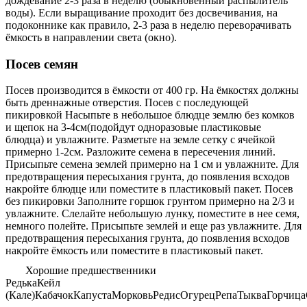
дождевание 2-3 раза в неделю (обыкновенный распылитель
воды). Если выращивание проходит без досвечивания, на
подоконнике как правило, 2-3 раза в неделю переворачивать
ёмкость в направлении света (окно).
Посев семян
Посев производится в ёмкости от 400 гр. На ёмкостях должны
быть дреннажные отверстия. Посев с последующей
пикировкой Насыпьте в небольшое блюдце землю без комков
и щепок на 3-4см(подойдут одноразовые пластиковые
блюдца) и увлажните. Разметьте на земле сетку с ячейкой
примерно 1-2см. Разложите семена в пересечения линий.
Присыпьте семена землей примерно на 1 см и увлажните. Для
предотвращения пересыхания грунта, до появления всходов
накройте блюдце или поместите в пластиковый пакет. Посев
без пикировки Заполните горшок грунтом примерно на 2/3 и
увлажните. Слелайте небольшую лунку, поместите в нее семя,
немного полейте. Присыпьте землей и еще раз увлажните. Для
предотвращения пересыхания грунта, до появления всходов
накройте ёмкость или поместите в пластиковый пакет.
Хорошие предшественники
Редька
Кейл
(Кале)
Кабачок
Капуста
Морковь
Редис
Огурец
Репа
Тыква
Горчица