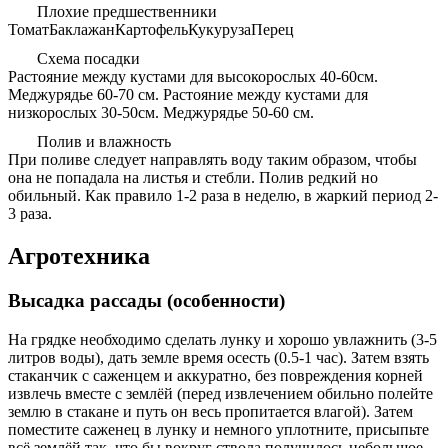
Плохие предшественники
Томат
Баклажан
Картофель
Кукуруза
Перец
Схема посадки
Растояние между кустами для высокорослых 40-60см.
Меджурядье 60-70 см. Растояние между кустами для
низкорослых 30-50см. Меджурядье 50-60 см.
Полив и влажность
При поливе следует направлять воду таким образом, чтобы
она не попадала на листья и стебли. Полив редкий но
обильный. Как правило 1-2 раза в неделю, в жаркий период 2-
3 раза.
Агротехника
Высадка рассады (особенности)
На грядке необходимо сделать лунку и хорошо увлажнить (3-5
литров воды), дать земле время осесть (0.5-1 час). Затем взять
стаканчик с саженцем и аккуратно, без повреждения корней
извлечь вместе с землёй (перед извлечением обильно полейте
землю в стакане и путь он весь пропитается влагой). Затем
поместите саженец в лунку и немного уплотните, присыпьте
всё землёй так, что бы вокруг ствола получилось небольшое