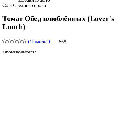
Сорт
Среднего срока
Томат Обед влюблённых (Lover's
Lunch)
Отзывов: 0
668
Производитель:
Freshtomat.ru (Румянцево)
Вес плодов:
200-250 гр
Условия выращивания:
Для открытого грунта, Для теплицы
Характеристики и описание
Оставить отзыв
Вырастили
4