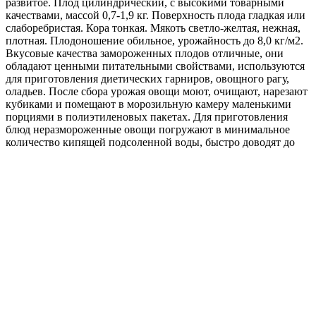
развитое. Плод цилиндрический, с высокими товарными
качествами, массой 0,7-1,9 кг. Поверхность плода гладкая или
слаборебристая. Кора тонкая. Мякоть светло-желтая, нежная,
плотная. Плодоношение обильное, урожайность до 8,0 кг/м2.
Вкусовые качества замороженных плодов отличные, они
обладают ценными питательными свойствами, используются
для приготовления диетических гарниров, овощного рагу,
оладьев. После сбора урожая овощи моют, очищают, нарезают
кубиками и помещают в морозильную камеру маленькими
порциями в полиэтиленовых пакетах. Для приготовления
блюд неразмороженные овощи погружают в минимальное
количество кипящей подсоленной воды, быстро доводят до
кипения &amp;#40;3-6 минут&amp;#41;, затем варят до
готовности. Используют для приготовления супов, гарниров,
пюре, запеканок.
Развернуть
Характеристики
Производитель
Гавриш
Категория:
Сорт
Время созревания: