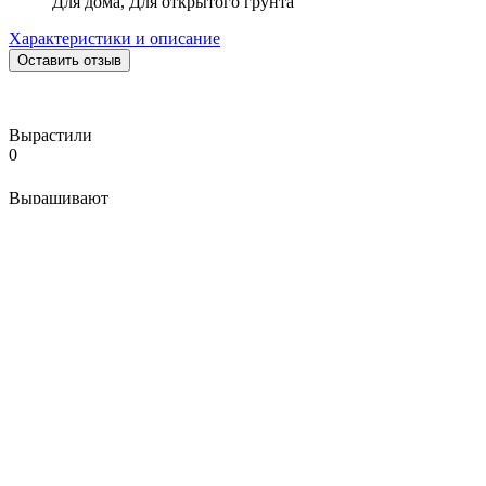
Для дома, Для открытого грунта
Характеристики и описание
Оставить отзыв
Вырастили
0
Выращивают
1
В избранном
0
Описание
Один из самых красивых и вкусных перцев! Цвет плодов
этого пряного и в меру острого «рыбного перца» варьируется
от зеленого и молочного до оранжевого, красного и даже
коричневого, но действительно уникальным Fish Pepper
делает его листва. Кустики перца, достигающие высоты 60 см,
покрыты невероятно красивыми пестрыми бело-зелеными