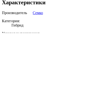
Характеристики
Производитель
Семко
Категория:
Гибрид
Условия выращивания:
Для теплицы
* Информация о характеристиках и описании объекта носит
справочный характер и основывается на последних
доступных к моменту публикации сведениях.
Дополнить или
изменить информацию
Выращивание и уход
Выращивание рассады
Высадка рассады (особенности)
Уход и формирование растений
Схема посадки и полив