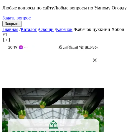
Любые вопросы по сайту
Любые вопросы по Умному Огорду
Задать вопрос
Закрыть
Главная
/
Каталог
/
Овощи
/
Кабачок
/
Кабачок цуккини Хобби
F1
1 / 1