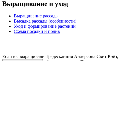
Выращивание и уход
Выращивание рассады
Высадка рассады (особенности)
Уход и формирование растений
Схема посадки и полив
Если вы выращивали Традесканция Андерсона Свит Кэйт,
об этом растении. По возможности
поделитесь отзывом
загрузите фото куста или плодов. Спасибо!
Где купить
Рекорды урожайности
Отзывы
Отзывов пока нет — ваш может стать первым
Поделитесь мнением о покупке и помогите другим