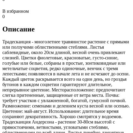
В избранном
0
Описание
Традесканция - многолетнее травянистое растение с прямыми
или ползучими облиственными стеблями. Листья
саблевидные, около 20см длиной, весной очень привлекают
слизней. Цветки фиолетовые, красноватые, густо-синие,
голубые или белые, собраны в простые, зонтиковидные или
метельчатые соцветия, редко одиночные, венчик с тремя
лепестками; появляются в начале лета и не исчезают до осени.
Каждый цветок раскрывается всего на один день, но гроздья
бутонов в каждом соцветии гарантируют длительное,
непрерывное цветение. Месторасположение: предпочитают
слегка притененные, защищенные от ветра места. Почва:
требует участков с увлажненной, богатой, гумусной почвой.
Размножение: семенами и делением куста весной или осенью.
Цветение: май-август. Использование: длительное время
сохраняют декоративность. Хорошо смотрятся у водоемов.
Традесканция Андерсона - растение 30-80см высотой с
прямостоячими, ветвистыми, угловатыми стеблями,
облиственными по всей длине. Листья линейно-ланцетные,