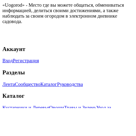
«Uogorod» - Место где вы можете общаться, обмениваться
информацией, делиться своими достижениями, а также
наблюдать за своим огородом в электронном дневнике
садовода.
Аккаунт
Вход
Регистрация
Разделы
Лента
Сообщество
Каталог
Руководства
Каталог
Кустарники и Деревья
Овощи
Травы и Зелень
Уход за
растениями
Цветы и комнатные растения
Ягоды
Бренды
Информация