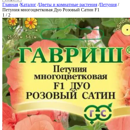
Главная
/
Каталог
/
Цветы и комнатные растения
/
Петуния
/
Петуния многоцветковая Дуо Розовый Сатин F1
1 / 2