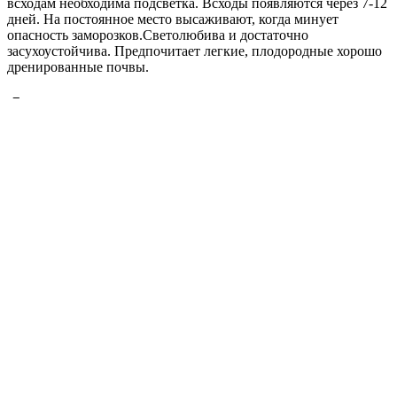
всходам необходима подсветка. Всходы появляются через 7-12
дней. На постоянное место высаживают, когда минует
опасность заморозков.Светолюбива и достаточно
засухоустойчива. Предпочитает легкие, плодородные хорошо
дренированные почвы.
Факты о растении
Устойчивав к непогоде.
Раннее цветение.
Характеристики
Производитель
Гавриш
Высота растения:
25-35 см
Период вегетации:
Однолетний
Категория:
Гибрид