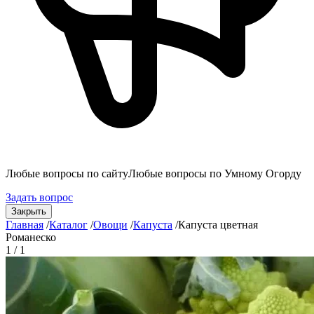
Любые вопросы по сайту
Любые вопросы по Умному Огорду
Задать вопрос
Закрыть
Главная
/
Каталог
/
Овощи
/
Капуста
/
Капуста цветная
Романеско
1 / 1