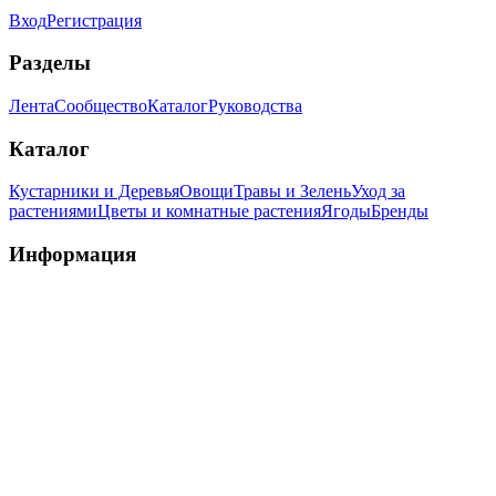
Вход
Регистрация
Разделы
Лента
Сообщество
Каталог
Руководства
Каталог
Кустарники и Деревья
Овощи
Травы и Зелень
Уход за
растениями
Цветы и комнатные растения
Ягоды
Бренды
Информация
Как пользоваться сайтом
Пользовательское
соглашение
Политика конфиденциальности
2016 - 2026 Умный Огород - сообщество садоводов-
огородников