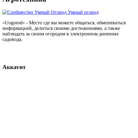
Умный огород
«Uogorod» - Место где вы можете общаться, обмениваться
информацией, делиться своими достижениями, а также
наблюдать за своим огородом в электронном дневнике
садовода.
Аккаунт
Вход
Регистрация
Разделы
Лента
Сообщество
Каталог
Руководства
Каталог
Кустарники и Деревья
Овощи
Травы и Зелень
Уход за
растениями
Цветы и комнатные растения
Ягоды
Бренды