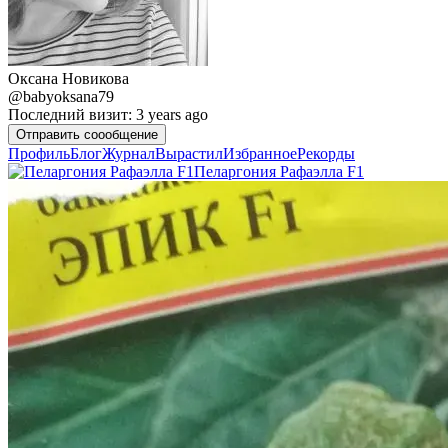
Оксана Новикова
@babyoksana79
Последний визит: 3 years ago
Отправить cоообщение
Профиль
Блог
Журнал
Вырастил
Избранное
Рекорды
Пеларгония Рафаэлла F1