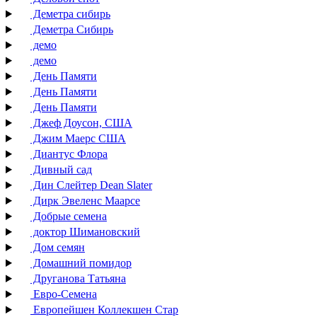
Деметра сибирь
Деметра Сибирь
демо
демо
День Памяти
День Памяти
День Памяти
Джеф Доусон, США
Джим Маерс США
Диантус Флора
Дивный сад
Дин Слейтер Dean Slater
Дирк Эвеленс Маарсе
Добрые семена
доктор Шимановский
Дом семян
Домашний помидор
Друганова Татьяна
Евро-Семена
Европейшен Коллекшен Стар