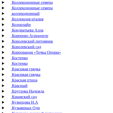
Коллекционные семена
Коллекционные семена
коллекционный
Коллекция италия
Колорлайн
Кондратьева Алла
Коренево Агроцентр
Королевский питомник
Королевский сад
Корпорация «Точка Опоры»
Костенко
Костенко
Красивая грядка
Красивая грядка
Красная птица
Красный
Круглова Надежда
Крымский сад
Кузнецова Н.А
Кузьминых Одн