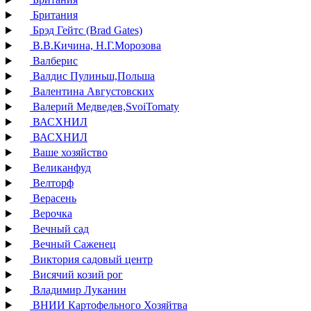
Британия
Брэд Гейтс (Brad Gates)
В.В.Кичина, Н.Г.Морозова
Валберис
Валдис Пулиньш,Польша
Валентина Августовских
Валерий Медведев,SvoiTomaty
ВАСХНИЛ
ВАСХНИЛ
Ваше хозяйство
Великанфуд
Велторф
Верасень
Верочка
Вечный сад
Вечный Саженец
Виктория садовый центр
Висячий козий рог
Владимир Луканин
ВНИИ Картофельного Хозяйтва