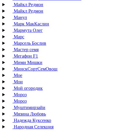
Майкл Редмон
Майкл Редмон
Манул
Марк МакКаслин
Мармута Олег
Марс
Марсель Бослив
Мастер семя
Мегафон F1
Мими Мишки
МинскСортСемОвощ
Мое
Мои
Мой огородик
Мороз
Мороз
Муштимирзайи
Мязина Любовь
Надежда Куксенко
Народная Селекция