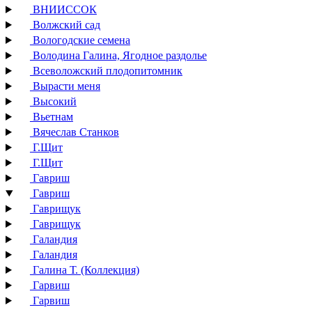
ВНИИССОК
Волжский сад
Вологодские семена
Володина Галина, Ягодное раздолье
Всеволожский плодопитомник
Вырасти меня
Высокий
Вьетнам
Вячеслав Станков
Г.Щит
Г.Щит
Гавриш
Гавриш
Гаврищук
Гаврищук
Галандия
Галандия
Галина Т. (Коллекция)
Гарвиш
Гарвиш