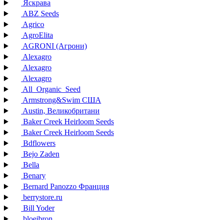
Яскрава
ABZ Seeds
Agrico
AgroElita
AGRONI (Агрони)
Alexagro
Alexagro
Alexagro
All_Organic_Seed
Armstrong&Swim США
Austin, Великобритани
Baker Creek Heirloom Seeds
Baker Creek Heirloom Seeds
Bdflowers
Bejo Zaden
Bella
Benary
Bernard Panozzo Франция
berrystore.ru
Bill Yoder
bloeibron