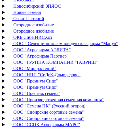
Новосибирский ЗПЯОС
Новые семена
Оазис Растений
Огородное изобилие
Огородное изобилие
ОКБ СибНИИСХоз
ООО " Селекционно-семноводческая фирма "Манул"
ООО "Агрофирма АЭЛИТА"
ООО "Агрофирма Партнёр"
ООО "ГРУППА КОМПАНИЙ "ГАВРИШ"
ООО "Мир растений"
ООО "НПП "СеДеК-Домодедово"
ООО "Премиум Сидс"
ООО "Премиум Сидс"
ООО "Престиж семена"
ООО "Производственная семенная компания"
ООО "Семена НК" (Русский огород)
ООО "Сибирские сортовые семена"
ООО "Сибирские сортовые семена"
ООО "ССПК Агрофирмы МАРС"