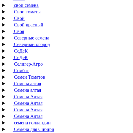
свои семена
Свои томаты
Свой
Свой красный
Своя
Северные семена
Северный огород
СеДеК
СеДеК
Селигер-Агро
Сембат
Семен Томатов
Семена алтая
Семена алтая
Семена Алтая
Семена Алтая
Семена Алтая
Семена Алтая
семена голландии
Семена для Сибири