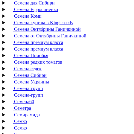
Семена для Сибири
Семена Ефросиненко
Семена Коми
Семена купила в Kings seeds
Семена Октябрины Ганичкиной
Семена от Октябрины Ганичкиной
Семена премиум класса
Семена премиум класса
Семена Приобья
Семена редких томатов
Семена седек
Семена Сибири
Семена Украины
Семена-групп
Семена-групп
Семена60
Семетра
Семирамида
Семко
Семко