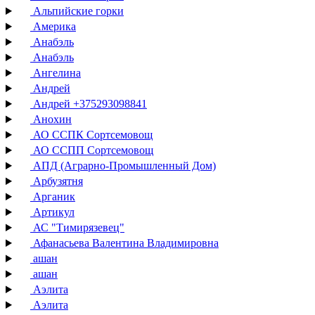
Альпийские горки
Америка
Анабэль
Анабэль
Ангелина
Андрей
Андрей +375293098841
Анохин
АО ССПК Сортсемовощ
АО ССПП Сортсемовощ
АПД (Аграрно-Промышленный Дом)
Арбузятня
Арганик
Артикул
АС "Тимирязевец"
Афанасьева Валентина Владимировна
ашан
ашан
Аэлита
Аэлита