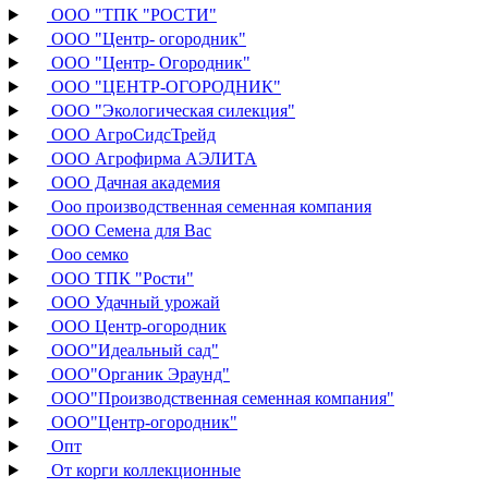
ООО "ТПК "РОСТИ"
ООО "Центр- огородник"
ООО "Центр- Огородник"
ООО "ЦЕНТР-ОГОРОДНИК"
ООО "Экологическая силекция"
ООО АгроСидсТрейд
ООО Агрофирма АЭЛИТА
ООО Дачная академия
Ооо производственная семенная компания
ООО Семена для Вас
Ооо семко
ООО ТПК "Рости"
ООО Удачный урожай
ООО Центр-огородник
ООО"Идеальный сад"
ООО"Органик Эраунд"
ООО"Производственная семенная компания"
ООО"Центр-огородник"
Опт
От корги коллекционные