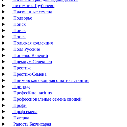
питомник Трубочево
Плазменные семена
Подворье
Поиск
Поиск
Поиск
Польская коллекция
Поля Русские
Попенко Валерий
Премиум Селекшен
Престиж
Престиж-Семена
Приморская овощная опытная станция
Природа
Професійне насіння
Профессиональные семена овощей
Профи
Профсемена
Пятерка
Радость Бахчисарая