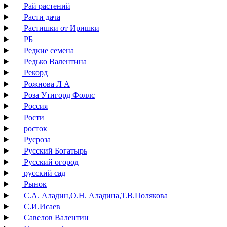
Рай растений
Расти дача
Растишки от Иришки
РБ
Редкие семена
Редько Валентина
Рекорд
Рожнова Л А
Роза Утигорд Фоллс
Россия
Рости
росток
Русроза
Русский Богатырь
Русский огород
русский сад
Рынок
С.А. Аладин,О.Н. Аладина,Т.В.Полякова
С.И.Исаев
Савелов Валентин