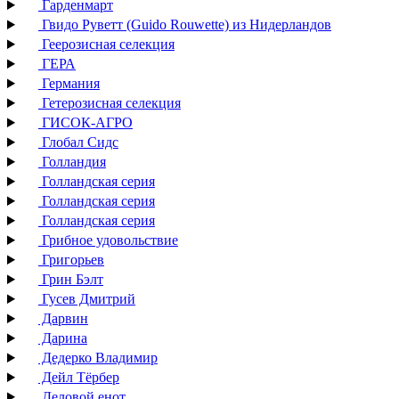
Гарденмарт
Гвидо Руветт (Guido Rouwette) из Нидерландов
Геерозисная селекция
ГЕРА
Германия
Гетерозисная селекция
ГИСОК-АГРО
Глобал Сидс
Голландия
Голландская серия
Голландская серия
Голландская серия
Грибное удовольствие
Григорьев
Грин Бэлт
Гусев Дмитрий
Дарвин
Дарина
Дедерко Владимир
Дейл Тёрбер
Деловой енот