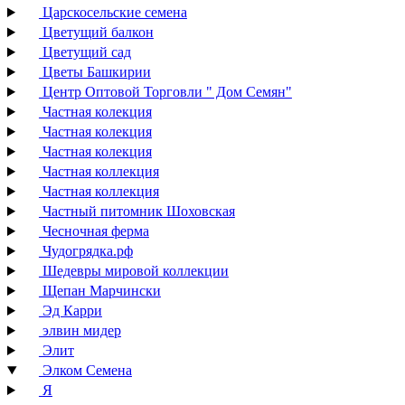
Царскосельские семена
Цветущий балкон
Цветущий сад
Цветы Башкирии
Центр Оптовой Торговли " Дом Семян"
Частная колекция
Частная колекция
Частная колекция
Частная коллекция
Частная коллекция
Частный питомник Шоховская
Чесночная ферма
Чудогрядка.рф
Шедевры мировой коллекции
Щепан Марчински
Эд Карри
элвин мидер
Элит
Элком Семена
Я