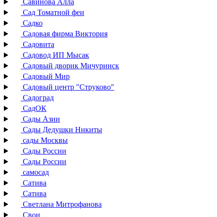
Савинова Алла
Сад Томатной феи
Садко
Садовая фирма Виктория
Садовита
Садовод ИП Мысак
Садовый дворик Мичуринск
Садовый Мир
Садовый центр "Струково"
Садоград
СадОК
Сады Азии
Сады Дедушки Никиты
сады Москвы
Сады России
Сады России
самосад
Сатива
Сатива
Светлана Митрофанова
Свои