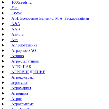
1000seeds.ru
3bro
5sotok
А.Н. Волосенко-Валенис, М.А. Бескаравайная
А&А
ААВ
Ависта
Авт
АГ Биотехника
Аграрное ЗАО
Агрико
Агро-Лагутники
АГРО-ПАК
АГРОВНЕДРЕНИЕ
Агроконтракт
агрокульт
Агромаркет
Агроника
Агрос
Агросемтомс