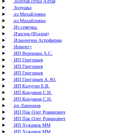
Золотая сотка Алтая
Золушка
из Михайловки
из Михайловки
Из семечка.
Изисим (Италия)
Ильинична Агрофирма
Инвент+
ИП Верещака А.С.
ИП Григорьев
ИП Григорьев
ИП Григорьев
ИП Григорьев А. Ю.
ИП Калугин Е.В.
ИП Кондаков С.Н.
ИП Кондаков С.Н.
ип Ларионов
ИП Пак Олег Романович
ИП Пак Олег Романович
ИП Хужамов ММ
ИП Хужамов ММ