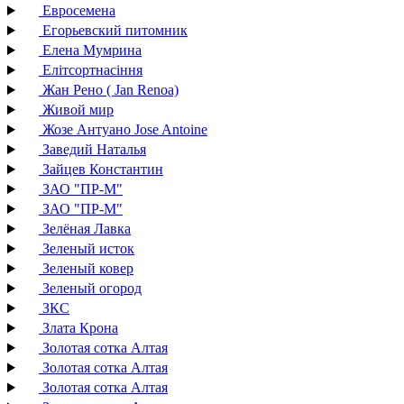
Евросемена
Егорьевский питомник
Елена Мумрина
Елітсортнасіння
Жан Рено ( Jan Renoa)
Живой мир
Жозе Антуано Jose Antoine
Заведий Наталья
Зайцев Константин
ЗАО "ПР-М"
ЗАО "ПР-М"
Зелёная Лавка
Зеленый исток
Зеленый ковер
Зеленый огород
ЗКС
Злата Крона
Золотая сотка Алтая
Золотая сотка Алтая
Золотая сотка Алтая