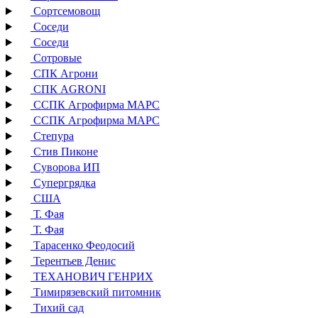
Сортсемовощ
Соседи
Соседи
Сотровые
СПК Агрони
СПК AGRONI
ССПК Агрофирма МАРС
ССПК Агрофирма МАРС
Степура
Стив Пиконе
Суворова ИП
Супергрядка
США
Т. Фая
Т. Фая
Тарасенко Феодосий
Терентьев Денис
ТЕХАНОВИЧ ГЕНРИХ
Тимирязевский питомник
Тихий сад