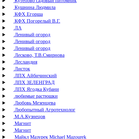
Кутепово садовый питомник
Кушнина Людмила
КФХ Егорша
КФХ Погорелый В.Г.
ЛА
Ленивый огород
Ленивый огород
Ленивый огород
Лесково, Т.В.Смирнова
Лесландия
Листок
ЛПХ Айбичинский
ЛПХ ЗЕЛЕНГРАД
ЛПХ Ягодка Кубани
любимые растюшки
Любовь Мезенцева
Любопытный Агротехнолог
М.А.Кузнецов
Магнит
Магнит
Майкл Мазурек Michael Mazourek