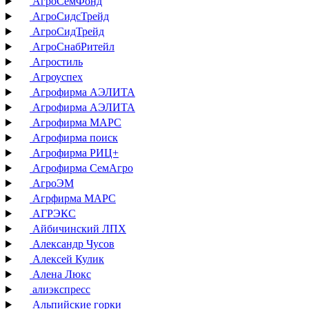
АгроСемФонд
АгроСидсТрейд
АгроСидТрейд
АгроСнабРитейл
Агростиль
Агроуспех
Агрофирма АЭЛИТА
Агрофирма АЭЛИТА
Агрофирма МАРС
Агрофирма поиск
Агрофирма РИЦ+
Агрофирма СемАгро
АгроЭМ
Агрфирма МАРС
АГРЭКС
Айбичинский ЛПХ
Александр Чусов
Алексей Кулик
Алена Люкс
алиэкспресс
Альпийские горки