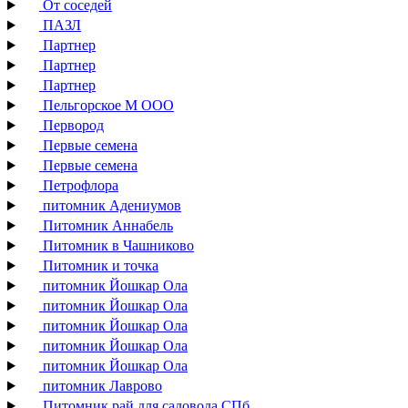
От соседей
ПАЗЛ
Партнер
Партнер
Партнер
Пельгорское М ООО
Первород
Первые семена
Первые семена
Петрофлора
питомник Адениумов
Питомник Аннабель
Питомник в Чашниково
Питомник и точка
питомник Йошкар Ола
питомник Йошкар Ола
питомник Йошкар Ола
питомник Йошкар Ола
питомник Йошкар Ола
питомник Лаврово
Питомник рай для садовода СПб