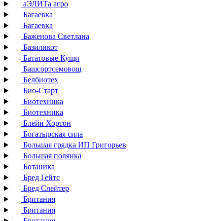
аЭЛИТа агро
Багаевка
Багаевка
Баженова Светлана
Базиликот
Бататовые Кущи
Башсортсемовощ
Белбиотех
Био-Старт
Биотехника
Биотехника
Блейн Хортон
Богатырская сила
Большая грядка ИП Григорьев
Большая полянка
Ботаника
Бред Гейтс
Бред Слейтер
Британия
Британия
Британия