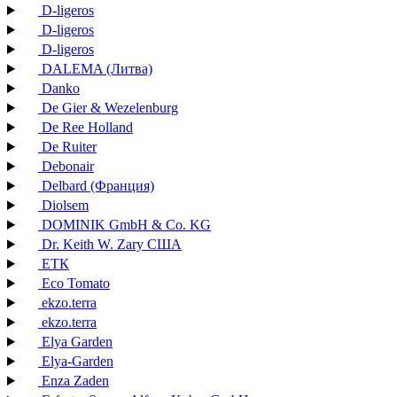
D-ligeros
D-ligeros
D-ligeros
DALEMA (Литва)
Danko
De Gier & Wezelenburg
De Ree Holland
De Ruiter
Debonair
Delbard (Франция)
Diolsem
DOMINIK GmbH & Co. KG
Dr. Keith W. Zary США
EТК
Eco Tomato
ekzo.terra
ekzo.terra
Elya Garden
Elya-Garden
Enza Zaden