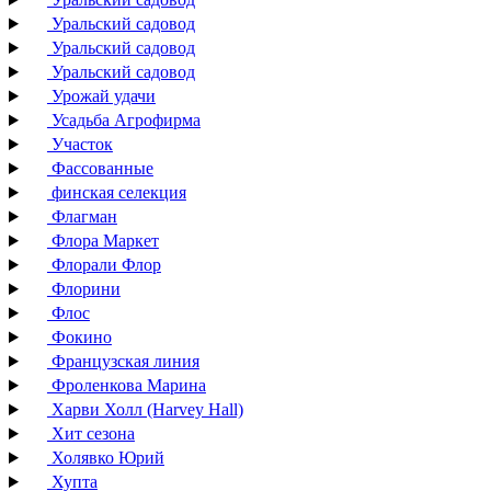
Уральский садовод
Уральский садовод
Уральский садовод
Урожай удачи
Усадьба Агрофирма
Участок
Фассованные
финская селекция
Флагман
Флора Маркет
Флорали Флор
Флорини
Флос
Фокино
Французская линия
Фроленкова Марина
Харви Холл (Harvey Hall)
Хит сезона
Холявко Юрий
Хупта