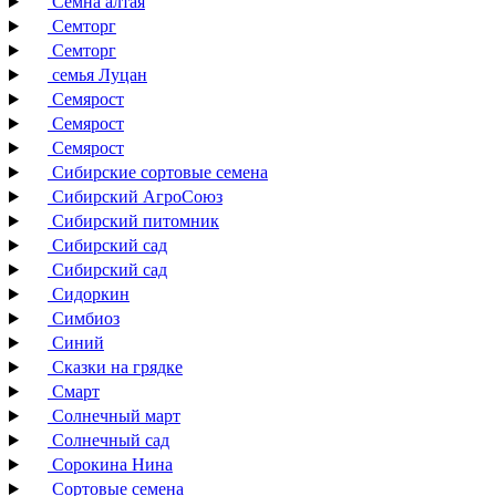
Семна алтая
Семторг
Семторг
семья Луцан
Семярост
Семярост
Семярост
Сибирские сортовые семена
Сибирский АгроСоюз
Сибирский питомник
Сибирский сад
Сибирский сад
Сидоркин
Симбиоз
Синий
Сказки на грядке
Смарт
Солнечный март
Солнечный сад
Сорокина Нина
Сортовые семена