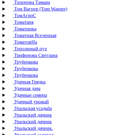
Тихонова Тамара
Том Вагнер (Tom Wagner)
ТомАгроС
Томатаня
Томатинка
Томатная Вселенная
ТоматовНа
Тополиный пух
Трифонова Светлана
Трубенкова
Трубенкова
Трубенкова
Удачная Грядка
Удачная дача
Удачные семена
Удачный урожай
Уральская усадьба
Уральский дачник
Уральский дачник
Уральский дачник.
Уральский садовод