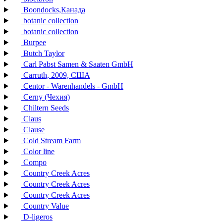
Boondocks,Канада
botanic collection
botanic collection
Burpee
Butch Taylor
Carl Pabst Samen & Saaten GmbH
Carruth, 2009, США
Centor - Warenhandels - GmbH
Cerny (Чехия)
Chiltern Seeds
Claus
Clause
Cold Stream Farm
Color line
Compo
Country Creek Acres
Country Creek Acres
Country Creek Acres
Country Value
D-ligeros