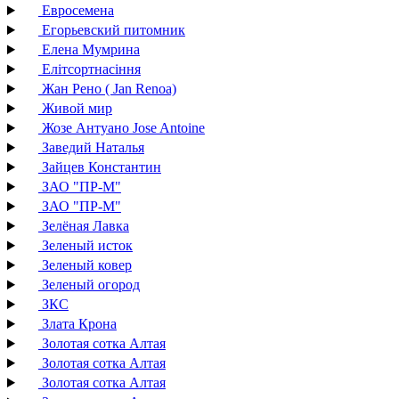
Евросемена
Егорьевский питомник
Елена Мумрина
Елітсортнасіння
Жан Рено ( Jan Renoa)
Живой мир
Жозе Антуано Jose Antoine
Заведий Наталья
Зайцев Константин
ЗАО "ПР-М"
ЗАО "ПР-М"
Зелёная Лавка
Зеленый исток
Зеленый ковер
Зеленый огород
ЗКС
Злата Крона
Золотая сотка Алтая
Золотая сотка Алтая
Золотая сотка Алтая