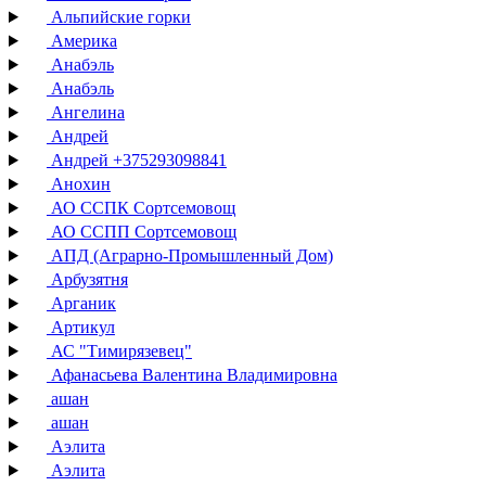
Альпийские горки
Америка
Анабэль
Анабэль
Ангелина
Андрей
Андрей +375293098841
Анохин
АО ССПК Сортсемовощ
АО ССПП Сортсемовощ
АПД (Аграрно-Промышленный Дом)
Арбузятня
Арганик
Артикул
АС "Тимирязевец"
Афанасьева Валентина Владимировна
ашан
ашан
Аэлита
Аэлита