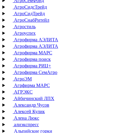
АгроСемФонд
АгроСидсТрейд
АгроСидТрейд
АгроСнабРитейл
Агростиль
Агроуспех
Агрофирма АЭЛИТА
Агрофирма АЭЛИТА
Агрофирма МАРС
Агрофирма поиск
Агрофирма РИЦ+
Агрофирма СемАгро
АгроЭМ
Агрфирма МАРС
АГРЭКС
Айбичинский ЛПХ
Александр Чусов
Алексей Кулик
Алена Люкс
алиэкспресс
Альпийские горки