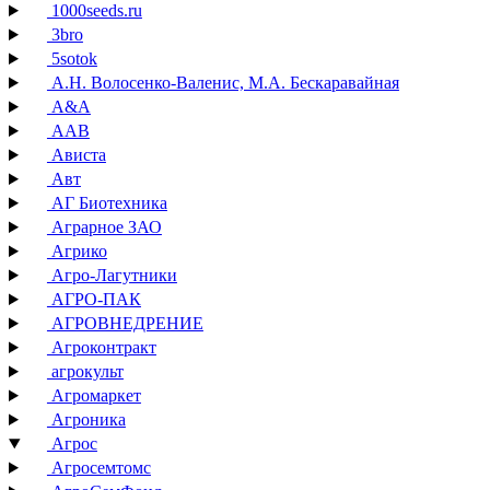
1000seeds.ru
3bro
5sotok
А.Н. Волосенко-Валенис, М.А. Бескаравайная
А&А
ААВ
Ависта
Авт
АГ Биотехника
Аграрное ЗАО
Агрико
Агро-Лагутники
АГРО-ПАК
АГРОВНЕДРЕНИЕ
Агроконтракт
агрокульт
Агромаркет
Агроника
Агрос
Агросемтомс