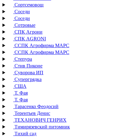
Сортсемовощ
Соседи
Соседи
Сотровые
СПК Агрони
СПК AGRONI
ССПК Агрофирма МАРС
ССПК Агрофирма МАРС
Степура
Стив Пиконе
Суворова ИП
Супергрядка
США
Т. Фая
Т. Фая
Тарасенко Феодосий
Терентьев Денис
ТЕХАНОВИЧ ГЕНРИХ
Тимирязевский питомник
Тихий сад