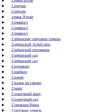
Семна алтая
Семторг
Семторг
семья Луцан
Семярост
Семярост
Семярост
Сибирские сортовые семена
Сибирский АгроСоюз
Сибирский питомник
Сибирский сад
Сибирский сад
Сидоркин
Симбиоз
Синий
Сказки на грядке
Смарт
Солнечный март
Солнечный сад
Сорокина Нина
Сортовые семена