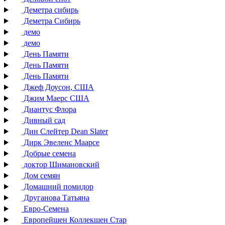
Деметра сибирь
Деметра Сибирь
демо
демо
День Памяти
День Памяти
День Памяти
Джеф Доусон, США
Джим Маерс США
Диантус Флора
Дивный сад
Дин Слейтер Dean Slater
Дирк Эвеленс Маарсе
Добрые семена
доктор Шимановский
Дом семян
Домашний помидор
Друганова Татьяна
Евро-Семена
Европейшен Коллекшен Стар