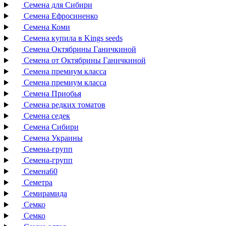
Семена для Сибири
Семена Ефросиненко
Семена Коми
Семена купила в Kings seeds
Семена Октябрины Ганичкиной
Семена от Октябрины Ганичкиной
Семена премиум класса
Семена премиум класса
Семена Приобья
Семена редких томатов
Семена седек
Семена Сибири
Семена Украины
Семена-групп
Семена-групп
Семена60
Семетра
Семирамида
Семко
Семко