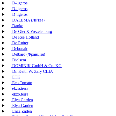
D-ligeros
D-ligeros
D-ligeros
DALEMA (Литва)
Danko
De Gier & Wezelenburg
De Ree Holland
De Ruiter
Debonair
Delbard (Франция)
Diolsem
DOMINIK GmbH & Co. KG
Dr. Keith W. Zary США
EТК
Eco Tomato
ekzo.terra
ekzo.terra
Elya Garden
Elya-Garden
Enza Zaden