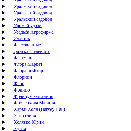
Уральский садовод
Уральский садовод
Уральский садовод
Урожай удачи
Усадьба Агрофирма
Участок
Фассованные
финская селекция
Флагман
Флора Маркет
Флорали Флор
Флорини
Флос
Фокино
Французская линия
Фроленкова Марина
Харви Холл (Harvey Hall)
Хит сезона
Холявко Юрий
Хупта