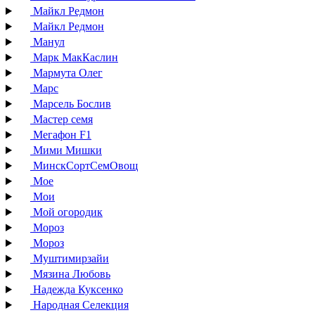
Майкл Редмон
Майкл Редмон
Манул
Марк МакКаслин
Мармута Олег
Марс
Марсель Бослив
Мастер семя
Мегафон F1
Мими Мишки
МинскСортСемОвощ
Мое
Мои
Мой огородик
Мороз
Мороз
Муштимирзайи
Мязина Любовь
Надежда Куксенко
Народная Селекция