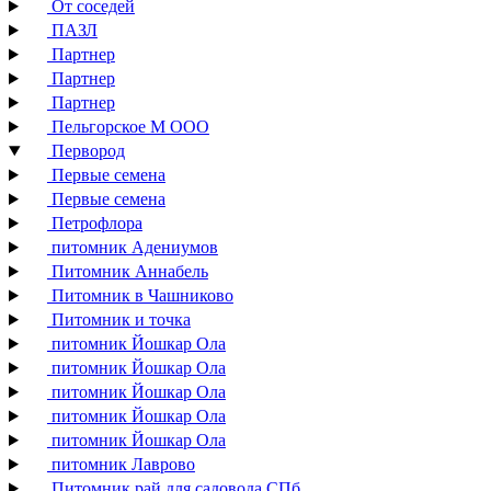
От соседей
ПАЗЛ
Партнер
Партнер
Партнер
Пельгорское М ООО
Первород
Первые семена
Первые семена
Петрофлора
питомник Адениумов
Питомник Аннабель
Питомник в Чашниково
Питомник и точка
питомник Йошкар Ола
питомник Йошкар Ола
питомник Йошкар Ола
питомник Йошкар Ола
питомник Йошкар Ола
питомник Лаврово
Питомник рай для садовода СПб