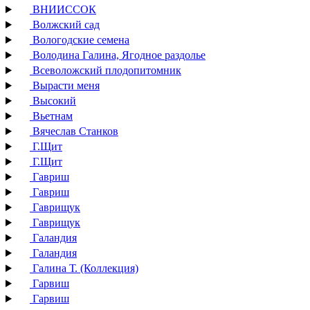
ВНИИССОК
Волжский сад
Вологодские семена
Володина Галина, Ягодное раздолье
Всеволожский плодопитомник
Вырасти меня
Высокий
Вьетнам
Вячеслав Станков
Г.Щит
Г.Щит
Гавриш
Гавриш
Гаврищук
Гаврищук
Галандия
Галандия
Галина Т. (Коллекция)
Гарвиш
Гарвиш