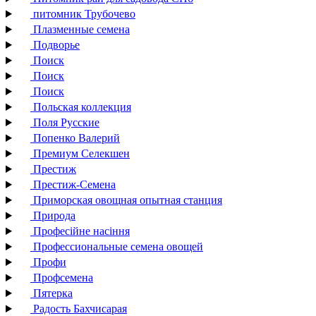
питомник Трубочево
Плазменные семена
Подворье
Поиск
Поиск
Поиск
Польская коллекция
Поля Русские
Попенко Валерий
Премиум Селекшен
Престиж
Престиж-Семена
Приморская овощная опытная станция
Природа
Професійне насіння
Профессиональные семена овощей
Профи
Профсемена
Пятерка
Радость Бахчисарая