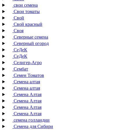
свои семена
Свои томаты
Свой
Свой красный
Своя
Северные семена
Северный огород
СеДеК
СеДеК
Селигер-Агро
Сембат
Семен Томатов
Семена алтая
Семена алтая
Семена Алтая
Семена Алтая
Семена Алтая
Семена Алтая
семена голландии
Семена для Сибири