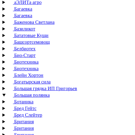
аЭЛИТа агро
Багаевка
Багаевка
Баженова Светлана
Базиликот
Бататовые Кущи
Башсортсемовощ
Белбиотех
Био-Старт
Биотехника
Биотехника
Блейн Хортон
Богатырская сила
Большая грядка ИП Григорьев
Большая полянка
Ботаника
Бред Гейтс
Бред Слейтер
Британия
Британия
Британия