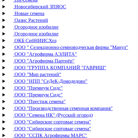
Новосибирский ЗПЯОС
Новые семена
Оазис Растений
Огородное изобилие
Огородное изобилие
ОКБ СибНИИСХоз
ООО " Селекционно-семноводческая фирма "Манул"
ООО "Агрофирма АЭЛИТА"
ООО "Агрофирма Партнёр"
ООО "ГРУППА КОМПАНИЙ "ГАВРИШ"
ООО "Мир растений"
ООО "НПП "СеДеК-Домодедово"
ООО "Премиум Сидс"
ООО "Премиум Сидс"
ООО "Престиж семена"
ООО "Производственная семенная компания"
ООО "Семена НК" (Русский огород)
ООО "Сибирские сортовые семена"
ООО "Сибирские сортовые семена"
ООО "ССПК Агрофирмы МАРС"