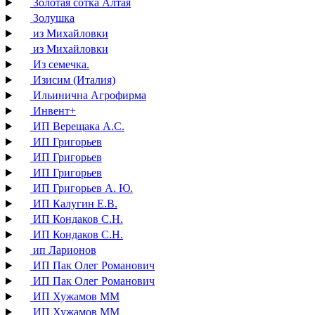
Золотая сотка Алтая
Золушка
из Михайловки
из Михайловки
Из семечка.
Изисим (Италия)
Ильинична Агрофирма
Инвент+
ИП Верещака А.С.
ИП Григорьев
ИП Григорьев
ИП Григорьев
ИП Григорьев А. Ю.
ИП Калугин Е.В.
ИП Кондаков С.Н.
ИП Кондаков С.Н.
ип Ларионов
ИП Пак Олег Романович
ИП Пак Олег Романович
ИП Хужамов ММ
ИП Хужамов ММ