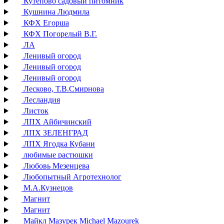
Кутепово садовый питомник
Кушнина Людмила
КФХ Егорша
КФХ Погорелый В.Г.
ЛА
Ленивый огород
Ленивый огород
Ленивый огород
Лесково, Т.В.Смирнова
Лесландия
Листок
ЛПХ Айбичинский
ЛПХ ЗЕЛЕНГРАД
ЛПХ Ягодка Кубани
любимые растюшки
Любовь Мезенцева
Любопытный Агротехнолог
М.А.Кузнецов
Магнит
Магнит
Майкл Мазурек Michael Mazourek