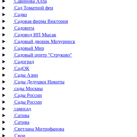
Савинова Алла
Сад Томатной феи
Садко
Садовая фирма Виктория
Садовита
Садовод ИП Мысак
Садовый дворик Мичуринск
Садовый Мир
Садовый центр "Струково"
Садоград
СадОК
Сады Азии
Сады Дедушки Никиты
сады Москвы
Сады России
Сады России
самосад
Сатива
Сатива
Светлана Митрофанова
Свои