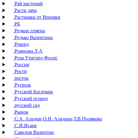
Рай растений
Расти дача
Растишки от Иришки
РБ
Редкие семена
Редько Валентина
Рекорд
Рожнова Л А
Роза Утигорд Фоллс
Россия
Рости
росток
Русроза
Русский Богатырь
Русский огород
русский сад
Рынок
С.А. Аладин,О.Н. Аладина,Т.В.Полякова
С.И.Исаев
Савелов Валентин