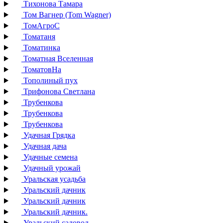
Тихонова Тамара
Том Вагнер (Tom Wagner)
ТомАгроС
Томатаня
Томатинка
Томатная Вселенная
ТоматовНа
Тополиный пух
Трифонова Светлана
Трубенкова
Трубенкова
Трубенкова
Удачная Грядка
Удачная дача
Удачные семена
Удачный урожай
Уральская усадьба
Уральский дачник
Уральский дачник
Уральский дачник.
Уральский садовод