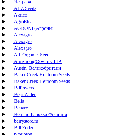
Яскрава
ABZ Seeds
Agrico
AgroElita
AGRONI (Агрони)
Alexagro
Alexagro
Alexagro
All_Organic_Seed
Armstrong&Swim США
Austin, Великобритани
Baker Creek Heirloom Seeds
Baker Creek Heirloom Seeds
Bdflowers
Bejo Zaden
Bella
Benary
Bernard Panozzo Франция
berrystore.ru
Bill Yoder
bloeibron