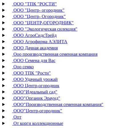
ООО "ТПК "РОСТИ"
ООО "Центр- огородник"
ООО "Центр- Огородник"
ООО "ЦЕНТР-ОГОРОДНИК"
ООО "Экологическая силекция"
ООО АгроСидсТрейд
ООО Агрофирма АЭЛИТА
ООО Дачная академия
Ооо производственная семенная компания
ООО Семена для Вас
Ооо семко
ООО ТПК "Рости"
ООО Удачный урожай
ООО Центр-огородник
ООО"Идеальный сад"
ООО"Органик Эраунд"
ООО"Производственная семенная компания"
ООО"Центр-огородник"
Опт
От корги коллекционные