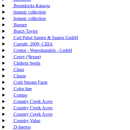
Boondocks,Канада
botanic collection
botanic collection
Burpee
Butch Taylor
Carl Pabst Samen & Saaten GmbH
Carruth, 2009, США
Centor - Warenhandels - GmbH
Cerny (Чехия)
Chiltern Seeds
Claus
Clause
Cold Stream Farm
Color line
Compo
Country Creek Acres
Country Creek Acres
Country Creek Acres
Country Value
D-ligeros