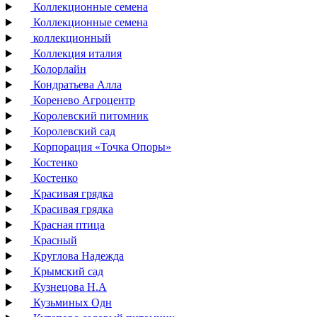
Коллекционные семена
Коллекционные семена
коллекционный
Коллекция италия
Колорлайн
Кондратьева Алла
Коренево Агроцентр
Королевский питомник
Королевский сад
Корпорация «Точка Опоры»
Костенко
Костенко
Красивая грядка
Красивая грядка
Красная птица
Красный
Круглова Надежда
Крымский сад
Кузнецова Н.А
Кузьминых Одн