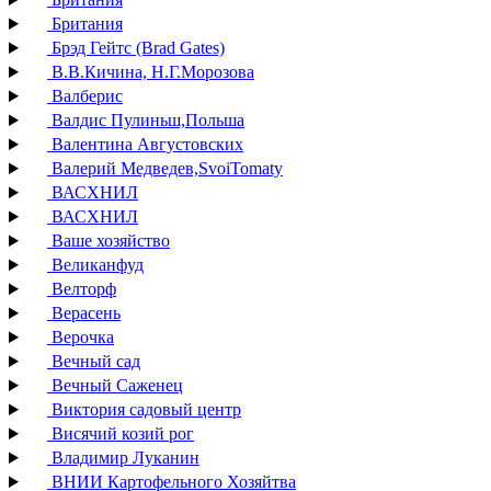
Британия
Брэд Гейтс (Brad Gates)
В.В.Кичина, Н.Г.Морозова
Валберис
Валдис Пулиньш,Польша
Валентина Августовских
Валерий Медведев,SvoiTomaty
ВАСХНИЛ
ВАСХНИЛ
Ваше хозяйство
Великанфуд
Велторф
Верасень
Верочка
Вечный сад
Вечный Саженец
Виктория садовый центр
Висячий козий рог
Владимир Луканин
ВНИИ Картофельного Хозяйтва