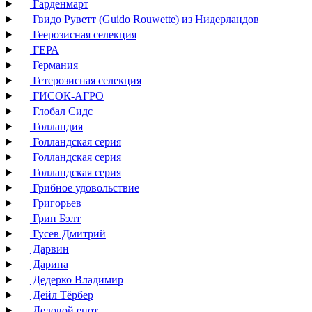
Гарденмарт
Гвидо Руветт (Guido Rouwette) из Нидерландов
Геерозисная селекция
ГЕРА
Германия
Гетерозисная селекция
ГИСОК-АГРО
Глобал Сидс
Голландия
Голландская серия
Голландская серия
Голландская серия
Грибное удовольствие
Григорьев
Грин Бэлт
Гусев Дмитрий
Дарвин
Дарина
Дедерко Владимир
Дейл Тёрбер
Деловой енот