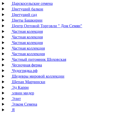
Царскосельские семена
Цветущий балкон
Цветущий сад
Цветы Башкирии
Центр Оптовой Торговли " Дом Семян"
Частная колекция
Частная колекция
Частная колекция
Частная коллекция
Частная коллекция
Частный питомник Шоховская
Чесночная ферма
Чудогрядка.рф
Шедевры мировой коллекции
Щепан Марчински
Эд Карри
элвин мидер
Элит
Элком Семена
Я