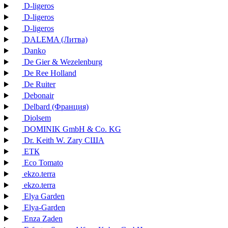
D-ligeros
D-ligeros
D-ligeros
DALEMA (Литва)
Danko
De Gier & Wezelenburg
De Ree Holland
De Ruiter
Debonair
Delbard (Франция)
Diolsem
DOMINIK GmbH & Co. KG
Dr. Keith W. Zary США
EТК
Eco Tomato
ekzo.terra
ekzo.terra
Elya Garden
Elya-Garden
Enza Zaden