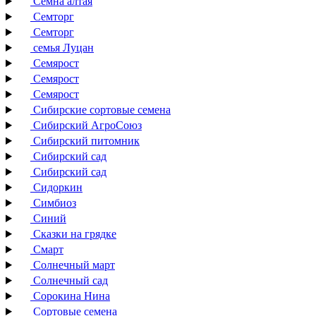
Семна алтая
Семторг
Семторг
семья Луцан
Семярост
Семярост
Семярост
Сибирские сортовые семена
Сибирский АгроСоюз
Сибирский питомник
Сибирский сад
Сибирский сад
Сидоркин
Симбиоз
Синий
Сказки на грядке
Смарт
Солнечный март
Солнечный сад
Сорокина Нина
Сортовые семена