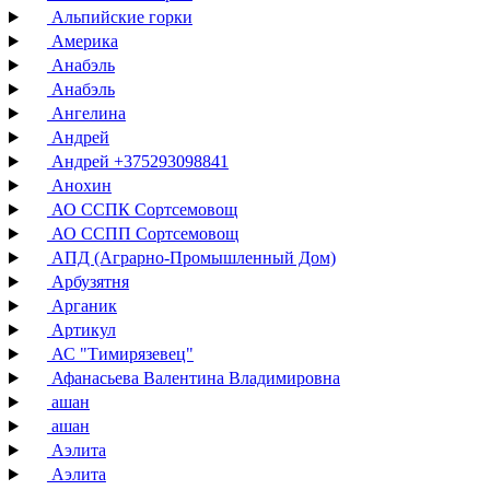
Альпийские горки
Америка
Анабэль
Анабэль
Ангелина
Андрей
Андрей +375293098841
Анохин
АО ССПК Сортсемовощ
АО ССПП Сортсемовощ
АПД (Аграрно-Промышленный Дом)
Арбузятня
Арганик
Артикул
АС "Тимирязевец"
Афанасьева Валентина Владимировна
ашан
ашан
Аэлита
Аэлита