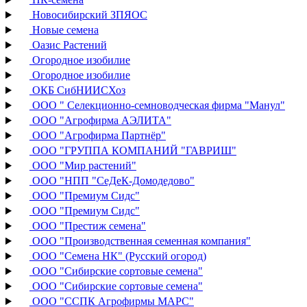
Новосибирский ЗПЯОС
Новые семена
Оазис Растений
Огородное изобилие
Огородное изобилие
ОКБ СибНИИСХоз
ООО " Селекционно-семноводческая фирма "Манул"
ООО "Агрофирма АЭЛИТА"
ООО "Агрофирма Партнёр"
ООО "ГРУППА КОМПАНИЙ "ГАВРИШ"
ООО "Мир растений"
ООО "НПП "СеДеК-Домодедово"
ООО "Премиум Сидс"
ООО "Премиум Сидс"
ООО "Престиж семена"
ООО "Производственная семенная компания"
ООО "Семена НК" (Русский огород)
ООО "Сибирские сортовые семена"
ООО "Сибирские сортовые семена"
ООО "ССПК Агрофирмы МАРС"