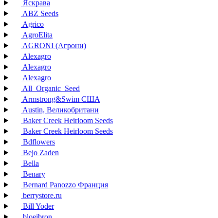
Яскрава
ABZ Seeds
Agrico
AgroElita
AGRONI (Агрони)
Alexagro
Alexagro
Alexagro
All_Organic_Seed
Armstrong&Swim США
Austin, Великобритани
Baker Creek Heirloom Seeds
Baker Creek Heirloom Seeds
Bdflowers
Bejo Zaden
Bella
Benary
Bernard Panozzo Франция
berrystore.ru
Bill Yoder
bloeibron