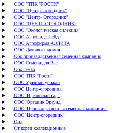
ООО "ТПК "РОСТИ"
ООО "Центр- огородник"
ООО "Центр- Огородник"
ООО "ЦЕНТР-ОГОРОДНИК"
ООО "Экологическая силекция"
ООО АгроСидсТрейд
ООО Агрофирма АЭЛИТА
ООО Дачная академия
Ооо производственная семенная компания
ООО Семена для Вас
Ооо семко
ООО ТПК "Рости"
ООО Удачный урожай
ООО Центр-огородник
ООО"Идеальный сад"
ООО"Органик Эраунд"
ООО"Производственная семенная компания"
ООО"Центр-огородник"
Опт
От корги коллекционные