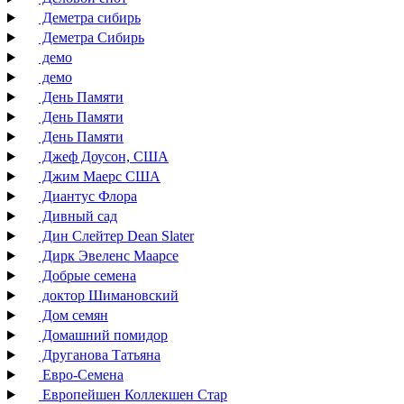
Деметра сибирь
Деметра Сибирь
демо
демо
День Памяти
День Памяти
День Памяти
Джеф Доусон, США
Джим Маерс США
Диантус Флора
Дивный сад
Дин Слейтер Dean Slater
Дирк Эвеленс Маарсе
Добрые семена
доктор Шимановский
Дом семян
Домашний помидор
Друганова Татьяна
Евро-Семена
Европейшен Коллекшен Стар