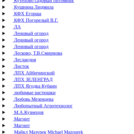
Кутепово садовый питомник
Кушнина Людмила
КФХ Егорша
КФХ Погорелый В.Г.
ЛА
Ленивый огород
Ленивый огород
Ленивый огород
Лесково, Т.В.Смирнова
Лесландия
Листок
ЛПХ Айбичинский
ЛПХ ЗЕЛЕНГРАД
ЛПХ Ягодка Кубани
любимые растюшки
Любовь Мезенцева
Любопытный Агротехнолог
М.А.Кузнецов
Магнит
Магнит
Майкл Мазурек Michael Mazourek