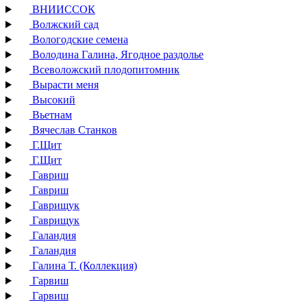
ВНИИССОК
Волжский сад
Вологодские семена
Володина Галина, Ягодное раздолье
Всеволожский плодопитомник
Вырасти меня
Высокий
Вьетнам
Вячеслав Станков
Г.Щит
Г.Щит
Гавриш
Гавриш
Гаврищук
Гаврищук
Галандия
Галандия
Галина Т. (Коллекция)
Гарвиш
Гарвиш