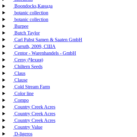
Boondocks,Канада
botanic collection
botanic collection
Burpee
Butch Taylor
Carl Pabst Samen & Saaten GmbH
Carruth, 2009, США
Centor - Warenhandels - GmbH
Cerny (Чехия)
Chiltern Seeds
Claus
Clause
Cold Stream Farm
Color line
Compo
Country Creek Acres
Country Creek Acres
Country Creek Acres
Country Value
D-ligeros