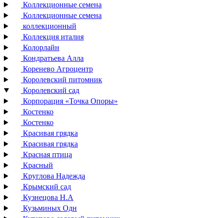
Коллекционные семена
Коллекционные семена
коллекционный
Коллекция италия
Колорлайн
Кондратьева Алла
Коренево Агроцентр
Королевский питомник
Королевский сад
Корпорация «Точка Опоры»
Костенко
Костенко
Красивая грядка
Красивая грядка
Красная птица
Красный
Круглова Надежда
Крымский сад
Кузнецова Н.А
Кузьминых Одн