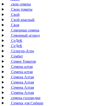
свои семена
Свои томаты
Свой
Свой красный
Своя
Северные семена
Северный огород
СеДеК
СеДеК
Селигер-Агро
Сембат
Семен Томатов
Семена алтая
Семена алтая
Семена Алтая
Семена Алтая
Семена Алтая
Семена Алтая
семена голландии
Семена для Сибири