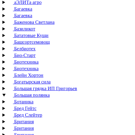
аЭЛИТа агро
Багаевка
Багаевка
Баженова Светлана
Базиликот
Бататовые Кущи
Башсортсемовощ
Белбиотех
Био-Старт
Биотехника
Биотехника
Блейн Хортон
Богатырская сила
Большая грядка ИП Григорьев
Большая полянка
Ботаника
Бред Гейтс
Бред Слейтер
Британия
Британия
Британия