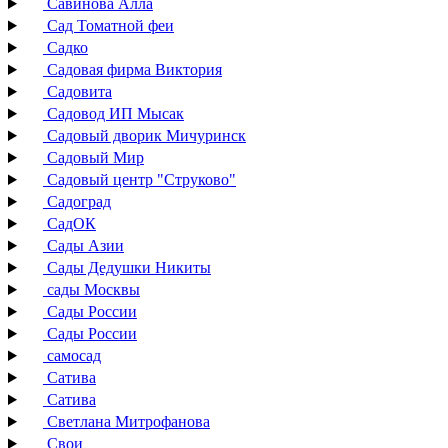
Савинова Алла
Сад Томатной феи
Садко
Садовая фирма Виктория
Садовита
Садовод ИП Мысак
Садовый дворик Мичуринск
Садовый Мир
Садовый центр "Струково"
Садоград
СадОК
Сады Азии
Сады Дедушки Никиты
сады Москвы
Сады России
Сады России
самосад
Сатива
Сатива
Светлана Митрофанова
Свои