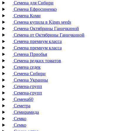
Семена для Сибири
Семена Ефросиненко
Семена Коми
Семена купила в Kings seeds
Семена Октябрины Ганичкиной
Семена от Октябрины Ганичкиной
Семена премиум класса
Семена премиум класса
Семена Приобья
Семена редких томатов
Семена седек
Семена Сибири
Семена Украины
Семена-групп
Семена-групп
Семена60
Семетра
Семирамида
Семко
Семко