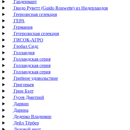
Гарденмарт
Гвидо Руветт (Guido Rouwette) из Нидерландов
Геерозисная селекция
ГЕРА
Германия
Гетерозисная селекция
ГИСОК-АГРО
Глобал Сидс
Голландия
Голландская серия
Голландская серия
Голландская серия
Грибное удовольствие
Григорьев
Грин Бэлт
Гусев Дмитрий
Дарвин
Дарина
Дедерко Владимир
Дейл Тёрбер
Деловой енот