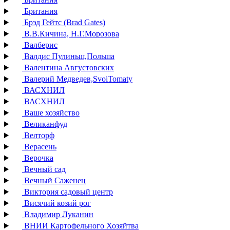
Британия
Брэд Гейтс (Brad Gates)
В.В.Кичина, Н.Г.Морозова
Валберис
Валдис Пулиньш,Польша
Валентина Августовских
Валерий Медведев,SvoiTomaty
ВАСХНИЛ
ВАСХНИЛ
Ваше хозяйство
Великанфуд
Велторф
Верасень
Верочка
Вечный сад
Вечный Саженец
Виктория садовый центр
Висячий козий рог
Владимир Луканин
ВНИИ Картофельного Хозяйтва