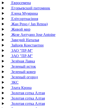
Евросемена
Егорьевский питомник
Елена Мумрина
Елітсортнасіння
Жан Рено ( Jan Renoa)
Живой мир
Жозе Антуано Jose Antoine
Заведий Наталья
Зайцев Константин
ЗАО "ПР-М"
ЗАО "ПР-М"
Зелёная Лавка
Зеленый исток
Зеленый ковер
Зеленый огород
ЗКС
Злата Крона
Золотая сотка Алтая
Золотая сотка Алтая
Золотая сотка Алтая