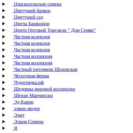
Царскосельские семена
Цветущий балкон
Цветущий сад
Цветы Башкирии
Центр Оптовой Торговли " Дом Семян"
Частная колекция
Частная колекция
Частная колекция
Частная коллекция
Частная коллекция
Частный питомник Шоховская
Чесночная ферма
Чудогрядка.рф
Шедевры мировой коллекции
Щепан Марчински
Эд Карри
элвин мидер
Элит
Элком Семена
Я