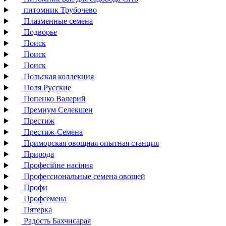
питомник Трубочево
Плазменные семена
Подворье
Поиск
Поиск
Поиск
Польская коллекция
Поля Русские
Попенко Валерий
Премиум Селекшен
Престиж
Престиж-Семена
Приморская овощная опытная станция
Природа
Професійне насіння
Профессиональные семена овощей
Профи
Профсемена
Пятерка
Радость Бахчисарая