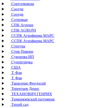
Сортсемовощ
Соседи
Соседи
Сотровые
СПК Агрони
СПК AGRONI
ССПК Агрофирма МАРС
ССПК Агрофирма МАРС
Степура
Стив Пиконе
Суворова ИП
Супергрядка
США
Т. Фая
Т. Фая
Тарасенко Феодосий
Терентьев Денис
ТЕХАНОВИЧ ГЕНРИХ
Тимирязевский питомник
Тихий сад