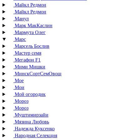
Майкл Редмон
Майкл Редмон
Манул
Марк МакКаслин
Мармута Олег
Марс
Марсель Бослив
Мастер семя
Мегафон F1
Мими Мишки
МинскСортСемОвощ
Мое
Мои
Мой огородик
Мороз
Мороз
Муштимирзайи
Мязина Любовь
Надежда Куксенко
Народная Селекция