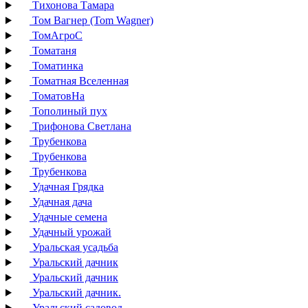
Тихонова Тамара
Том Вагнер (Tom Wagner)
ТомАгроС
Томатаня
Томатинка
Томатная Вселенная
ТоматовНа
Тополиный пух
Трифонова Светлана
Трубенкова
Трубенкова
Трубенкова
Удачная Грядка
Удачная дача
Удачные семена
Удачный урожай
Уральская усадьба
Уральский дачник
Уральский дачник
Уральский дачник.
Уральский садовод