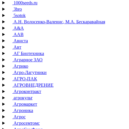
1000seeds.ru
3bro
5sotok
А.Н. Волосенко-Валенис, М.А. Бескаравайная
А&А
ААВ
Ависта
Авт
АГ Биотехника
Аграрное ЗАО
Агрико
Агро-Лагутники
АГРО-ПАК
АГРОВНЕДРЕНИЕ
Агроконтракт
агрокульт
Агромаркет
Агроника
Агрос
Агросемтомс