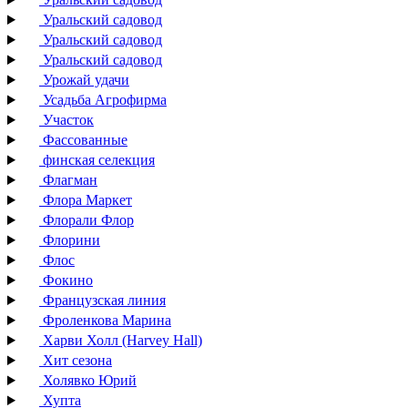
Уральский садовод
Уральский садовод
Уральский садовод
Урожай удачи
Усадьба Агрофирма
Участок
Фассованные
финская селекция
Флагман
Флора Маркет
Флорали Флор
Флорини
Флос
Фокино
Французская линия
Фроленкова Марина
Харви Холл (Harvey Hall)
Хит сезона
Холявко Юрий
Хупта