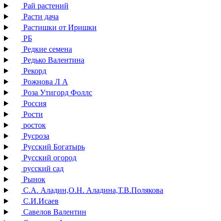
Рай растений
Расти дача
Растишки от Иришки
РБ
Редкие семена
Редько Валентина
Рекорд
Рожнова Л А
Роза Утигорд Фоллс
Россия
Рости
росток
Русроза
Русский Богатырь
Русский огород
русский сад
Рынок
С.А. Аладин,О.Н. Аладина,Т.В.Полякова
С.И.Исаев
Савелов Валентин