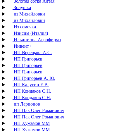
Золотая сотка Алтая
Золушка
из Михайловки
из Михайловки
Из семечка.
Изисим (Италия)
Ильинична Агрофирма
Инвент+
ИП Верещака А.С.
ИП Григорьев
ИП Григорьев
ИП Григорьев
ИП Григорьев А. Ю.
ИП Калугин Е.В.
ИП Кондаков С.Н.
ИП Кондаков С.Н.
ип Ларионов
ИП Пак Олег Романович
ИП Пак Олег Романович
ИП Хужамов ММ
ИП Хужамов ММ