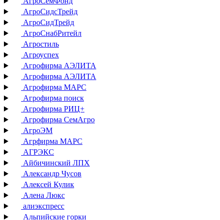
АгроСемФонд
АгроСидсТрейд
АгроСидТрейд
АгроСнабРитейл
Агростиль
Агроуспех
Агрофирма АЭЛИТА
Агрофирма АЭЛИТА
Агрофирма МАРС
Агрофирма поиск
Агрофирма РИЦ+
Агрофирма СемАгро
АгроЭМ
Агрфирма МАРС
АГРЭКС
Айбичинский ЛПХ
Александр Чусов
Алексей Кулик
Алена Люкс
алиэкспресс
Альпийские горки