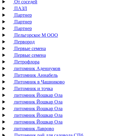
От соседей
ПАЗЛ
Партнер
Партнер
Партнер
Пельгорское М ООО
Первород
Первые семена
Первые семена
Петрофлора
питомник Адениумов
Питомник Аннабель
Питомник в Чашниково
Питомник и точка
питомник Йошкар Ола
питомник Йошкар Ола
питомник Йошкар Ола
питомник Йошкар Ола
питомник Йошкар Ола
питомник Лаврово
Питомник рай для садовода СПб