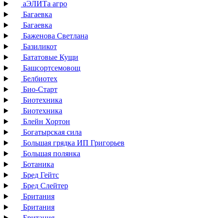
аЭЛИТа агро
Багаевка
Багаевка
Баженова Светлана
Базиликот
Бататовые Кущи
Башсортсемовощ
Белбиотех
Био-Старт
Биотехника
Биотехника
Блейн Хортон
Богатырская сила
Большая грядка ИП Григорьев
Большая полянка
Ботаника
Бред Гейтс
Бред Слейтер
Британия
Британия
Британия