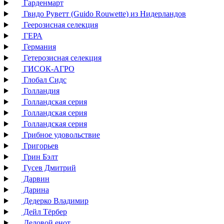
Гарденмарт
Гвидо Руветт (Guido Rouwette) из Нидерландов
Геерозисная селекция
ГЕРА
Германия
Гетерозисная селекция
ГИСОК-АГРО
Глобал Сидс
Голландия
Голландская серия
Голландская серия
Голландская серия
Грибное удовольствие
Григорьев
Грин Бэлт
Гусев Дмитрий
Дарвин
Дарина
Дедерко Владимир
Дейл Тёрбер
Деловой енот