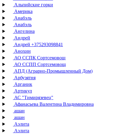
Альпийские горки
Америка
Анабэль
Анабэль
Ангелина
Андрей
Андрей +375293098841
Анохин
АО ССПК Сортсемовощ
АО ССПП Сортсемовощ
АПД (Аграрно-Промышленный Дом)
Арбузятня
Арганик
Артикул
АС "Тимирязевец"
Афанасьева Валентина Владимировна
ашан
ашан
Аэлита
Аэлита