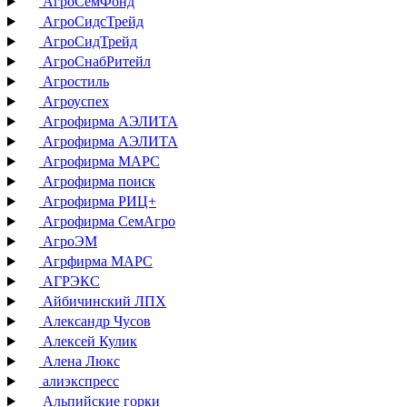
АгроСемФонд
АгроСидсТрейд
АгроСидТрейд
АгроСнабРитейл
Агростиль
Агроуспех
Агрофирма АЭЛИТА
Агрофирма АЭЛИТА
Агрофирма МАРС
Агрофирма поиск
Агрофирма РИЦ+
Агрофирма СемАгро
АгроЭМ
Агрфирма МАРС
АГРЭКС
Айбичинский ЛПХ
Александр Чусов
Алексей Кулик
Алена Люкс
алиэкспресс
Альпийские горки