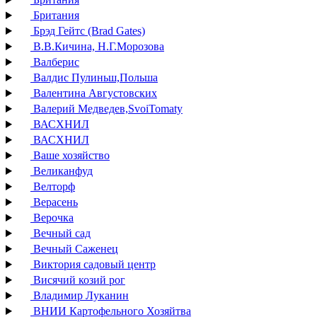
Британия
Брэд Гейтс (Brad Gates)
В.В.Кичина, Н.Г.Морозова
Валберис
Валдис Пулиньш,Польша
Валентина Августовских
Валерий Медведев,SvoiTomaty
ВАСХНИЛ
ВАСХНИЛ
Ваше хозяйство
Великанфуд
Велторф
Верасень
Верочка
Вечный сад
Вечный Саженец
Виктория садовый центр
Висячий козий рог
Владимир Луканин
ВНИИ Картофельного Хозяйтва