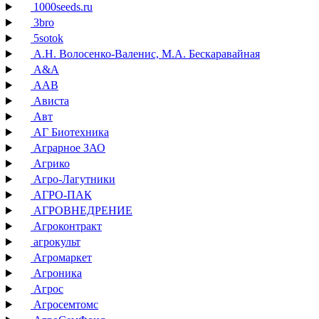
1000seeds.ru
3bro
5sotok
А.Н. Волосенко-Валенис, М.А. Бескаравайная
А&А
ААВ
Ависта
Авт
АГ Биотехника
Аграрное ЗАО
Агрико
Агро-Лагутники
АГРО-ПАК
АГРОВНЕДРЕНИЕ
Агроконтракт
агрокульт
Агромаркет
Агроника
Агрос
Агросемтомс