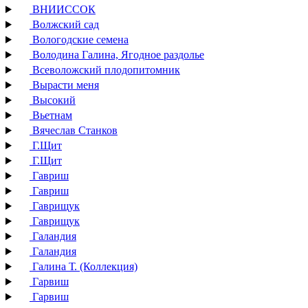
ВНИИССОК
Волжский сад
Вологодские семена
Володина Галина, Ягодное раздолье
Всеволожский плодопитомник
Вырасти меня
Высокий
Вьетнам
Вячеслав Станков
Г.Щит
Г.Щит
Гавриш
Гавриш
Гаврищук
Гаврищук
Галандия
Галандия
Галина Т. (Коллекция)
Гарвиш
Гарвиш