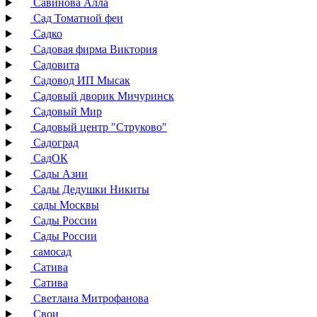
Савинова Алла
Сад Томатной феи
Садко
Садовая фирма Виктория
Садовита
Садовод ИП Мысак
Садовый дворик Мичуринск
Садовый Мир
Садовый центр "Струково"
Садоград
СадОК
Сады Азии
Сады Дедушки Никиты
сады Москвы
Сады России
Сады России
самосад
Сатива
Сатива
Светлана Митрофанова
Свои