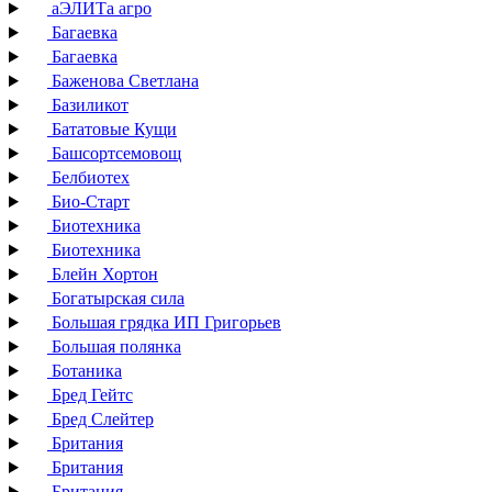
аЭЛИТа агро
Багаевка
Багаевка
Баженова Светлана
Базиликот
Бататовые Кущи
Башсортсемовощ
Белбиотех
Био-Старт
Биотехника
Биотехника
Блейн Хортон
Богатырская сила
Большая грядка ИП Григорьев
Большая полянка
Ботаника
Бред Гейтс
Бред Слейтер
Британия
Британия
Британия