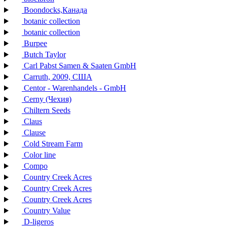
Boondocks,Канада
botanic collection
botanic collection
Burpee
Butch Taylor
Carl Pabst Samen & Saaten GmbH
Carruth, 2009, США
Centor - Warenhandels - GmbH
Cerny (Чехия)
Chiltern Seeds
Claus
Clause
Cold Stream Farm
Color line
Compo
Country Creek Acres
Country Creek Acres
Country Creek Acres
Country Value
D-ligeros