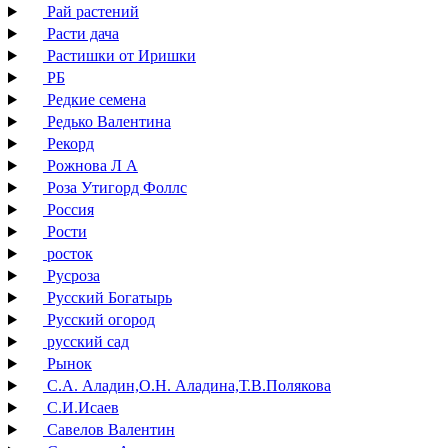
Рай растений
Расти дача
Растишки от Иришки
РБ
Редкие семена
Редько Валентина
Рекорд
Рожнова Л А
Роза Утигорд Фоллс
Россия
Рости
росток
Русроза
Русский Богатырь
Русский огород
русский сад
Рынок
С.А. Аладин,О.Н. Аладина,Т.В.Полякова
С.И.Исаев
Савелов Валентин