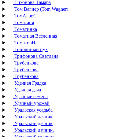
Тихонова Тамара
Том Вагнер (Tom Wagner)
ТомАгроС
Томатаня
Томатинка
Томатная Вселенная
ТоматовНа
Тополиный пух
Трифонова Светлана
Трубенкова
Трубенкова
Трубенкова
Удачная Грядка
Удачная дача
Удачные семена
Удачный урожай
Уральская усадьба
Уральский дачник
Уральский дачник
Уральский дачник.
Уральский садовод