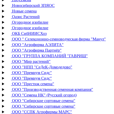
Новосибирский ЗПЯОС
Новые семена
Оазис Растений
Огородное изобилие
Огородное изобилие
ОКБ СибНИИСХоз
ООО " Селекционно-семноводческая фирма "Манул"
ООО "Агрофирма АЭЛИТА"
ООО "Агрофирма Партнёр"
ООО "ГРУППА КОМПАНИЙ "ГАВРИШ"
ООО "Мир растений"
ООО "НПП "СеДеК-Домодедово"
ООО "Премиум Сидс"
ООО "Премиум Сидс"
ООО "Престиж семена"
ООО "Производственная семенная компания"
ООО "Семена НК" (Русский огород)
ООО "Сибирские сортовые семена"
ООО "Сибирские сортовые семена"
ООО "ССПК Агрофирмы МАРС"