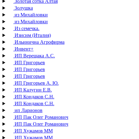
Золотая сотка Алтая
Золушка
из Михайловки
из Михайловки
Из семечка.
Изисим (Италия)
Ильинична Агрофирма
Инвент+
ИП Верещака А.С.
ИП Григорьев
ИП Григорьев
ИП Григорьев
ИП Григорьев А. Ю.
ИП Калугин Е.В.
ИП Кондаков С.Н.
ИП Кондаков С.Н.
ип Ларионов
ИП Пак Олег Романович
ИП Пак Олег Романович
ИП Хужамов ММ
ИП Хужамов ММ