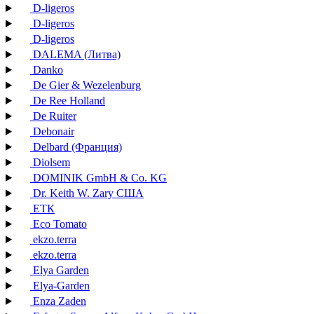
D-ligeros
D-ligeros
D-ligeros
DALEMA (Литва)
Danko
De Gier & Wezelenburg
De Ree Holland
De Ruiter
Debonair
Delbard (Франция)
Diolsem
DOMINIK GmbH & Co. KG
Dr. Keith W. Zary США
EТК
Eco Tomato
ekzo.terra
ekzo.terra
Elya Garden
Elya-Garden
Enza Zaden