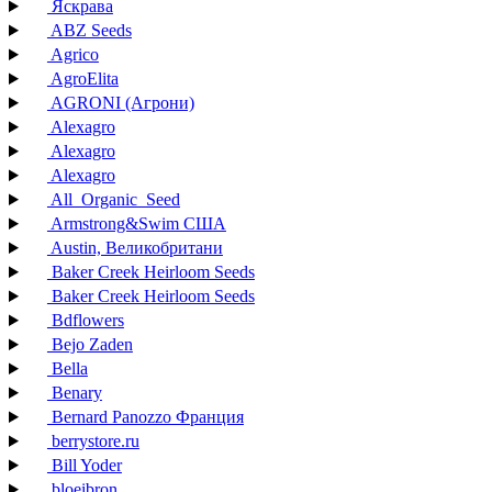
Яскрава
ABZ Seeds
Agrico
AgroElita
AGRONI (Агрони)
Alexagro
Alexagro
Alexagro
All_Organic_Seed
Armstrong&Swim США
Austin, Великобритани
Baker Creek Heirloom Seeds
Baker Creek Heirloom Seeds
Bdflowers
Bejo Zaden
Bella
Benary
Bernard Panozzo Франция
berrystore.ru
Bill Yoder
bloeibron