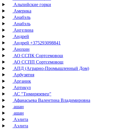
Альпийские горки
Америка
Анабэль
Анабэль
Ангелина
Андрей
Андрей +375293098841
Анохин
АО ССПК Сортсемовощ
АО ССПП Сортсемовощ
АПД (Аграрно-Промышленный Дом)
Арбузятня
Арганик
Артикул
АС "Тимирязевец"
Афанасьева Валентина Владимировна
ашан
ашан
Аэлита
Аэлита