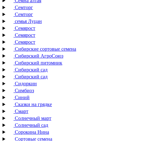
Семна алтая
Семторг
Семторг
семья Луцан
Семярост
Семярост
Семярост
Сибирские сортовые семена
Сибирский АгроСоюз
Сибирский питомник
Сибирский сад
Сибирский сад
Сидоркин
Симбиоз
Синий
Сказки на грядке
Смарт
Солнечный март
Солнечный сад
Сорокина Нина
Сортовые семена