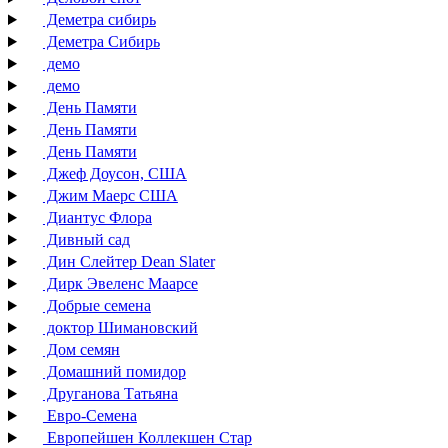
Деметра сибирь
Деметра Сибирь
демо
демо
День Памяти
День Памяти
День Памяти
Джеф Доусон, США
Джим Маерс США
Диантус Флора
Дивный сад
Дин Слейтер Dean Slater
Дирк Эвеленс Маарсе
Добрые семена
доктор Шимановский
Дом семян
Домашний помидор
Друганова Татьяна
Евро-Семена
Европейшен Коллекшен Стар