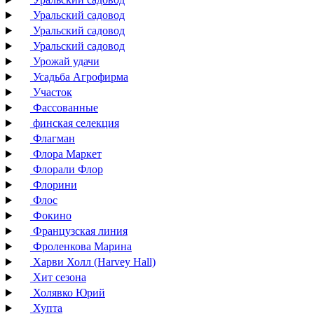
Уральский садовод
Уральский садовод
Уральский садовод
Урожай удачи
Усадьба Агрофирма
Участок
Фассованные
финская селекция
Флагман
Флора Маркет
Флорали Флор
Флорини
Флос
Фокино
Французская линия
Фроленкова Марина
Харви Холл (Harvey Hall)
Хит сезона
Холявко Юрий
Хупта