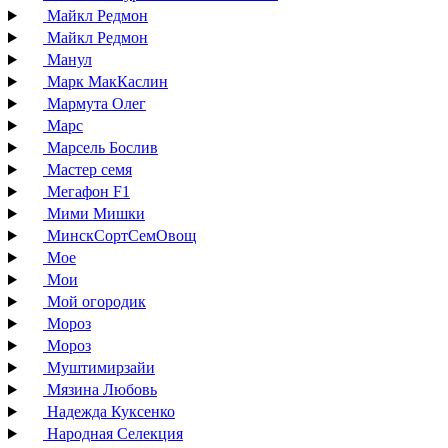
Майкл Редмон
Майкл Редмон
Манул
Марк МакКаслин
Мармута Олег
Марс
Марсель Бослив
Мастер семя
Мегафон F1
Мими Мишки
МинскСортСемОвощ
Мое
Мои
Мой огородик
Мороз
Мороз
Муштимирзайи
Мязина Любовь
Надежда Куксенко
Народная Селекция