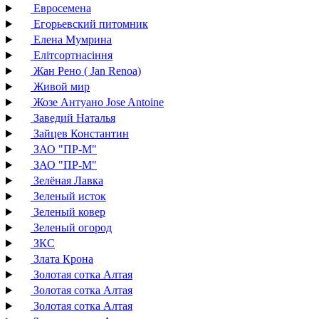
Евросемена
Егорьевский питомник
Елена Мумрина
Елітсортнасіння
Жан Рено ( Jan Renoa)
Живой мир
Жозе Антуано Jose Antoine
Заведий Наталья
Зайцев Константин
ЗАО "ПР-М"
ЗАО "ПР-М"
Зелёная Лавка
Зеленый исток
Зеленый ковер
Зеленый огород
ЗКС
Злата Крона
Золотая сотка Алтая
Золотая сотка Алтая
Золотая сотка Алтая