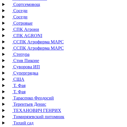
Сортсемовощ
Соседи
Соседи
Сотровые
СПК Агрони
СПК AGRONI
ССПК Агрофирма МАРС
ССПК Агрофирма МАРС
Степура
Стив Пиконе
Суворова ИП
Супергрядка
США
Т. Фая
Т. Фая
Тарасенко Феодосий
Терентьев Денис
ТЕХАНОВИЧ ГЕНРИХ
Тимирязевский питомник
Тихий сад