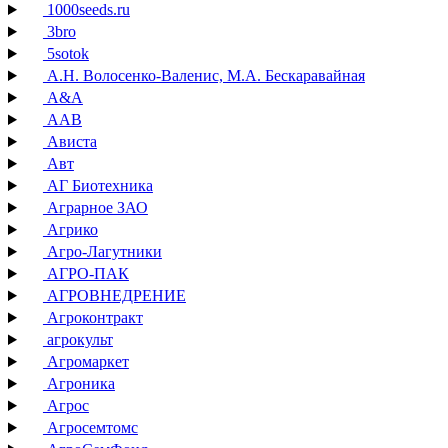
1000seeds.ru
3bro
5sotok
А.Н. Волосенко-Валенис, М.А. Бескаравайная
А&А
ААВ
Ависта
Авт
АГ Биотехника
Аграрное ЗАО
Агрико
Агро-Лагутники
АГРО-ПАК
АГРОВНЕДРЕНИЕ
Агроконтракт
агрокульт
Агромаркет
Агроника
Агрос
Агросемтомс