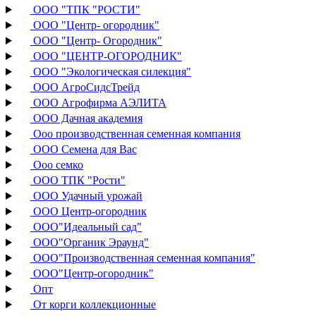
ООО "ТПК "РОСТИ"
ООО "Центр- огородник"
ООО "Центр- Огородник"
ООО "ЦЕНТР-ОГОРОДНИК"
ООО "Экологическая силекция"
ООО АгроСидсТрейд
ООО Агрофирма АЭЛИТА
ООО Дачная академия
Ооо производственная семенная компания
ООО Семена для Вас
Ооо семко
ООО ТПК "Рости"
ООО Удачный урожай
ООО Центр-огородник
ООО"Идеальный сад"
ООО"Органик Эраунд"
ООО"Производственная семенная компания"
ООО"Центр-огородник"
Опт
От корги коллекционные