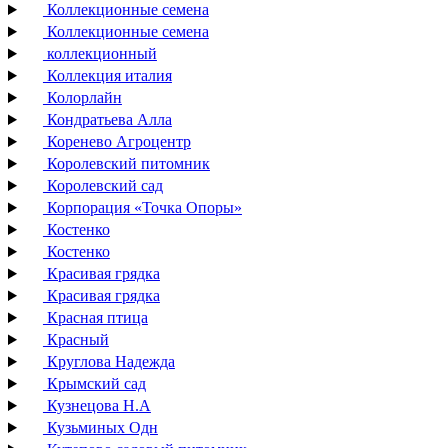
Коллекционные семена
Коллекционные семена
коллекционный
Коллекция италия
Колорлайн
Кондратьева Алла
Коренево Агроцентр
Королевский питомник
Королевский сад
Корпорация «Точка Опоры»
Костенко
Костенко
Красивая грядка
Красивая грядка
Красная птица
Красный
Круглова Надежда
Крымский сад
Кузнецова Н.А
Кузьминых Одн