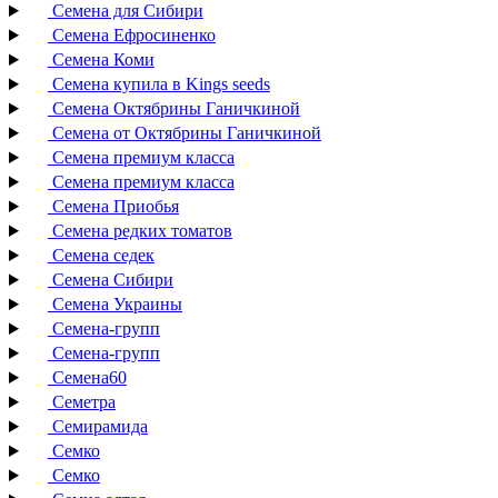
Семена для Сибири
Семена Ефросиненко
Семена Коми
Семена купила в Kings seeds
Семена Октябрины Ганичкиной
Семена от Октябрины Ганичкиной
Семена премиум класса
Семена премиум класса
Семена Приобья
Семена редких томатов
Семена седек
Семена Сибири
Семена Украины
Семена-групп
Семена-групп
Семена60
Семетра
Семирамида
Семко
Семко