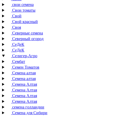
свои семена
Свои томаты
Свой
Свой красный
Своя
Северные семена
Северный огород
СеДеК
СеДеК
Селигер-Агро
Сембат
Семен Томатов
Семена алтая
Семена алтая
Семена Алтая
Семена Алтая
Семена Алтая
Семена Алтая
семена голландии
Семена для Сибири