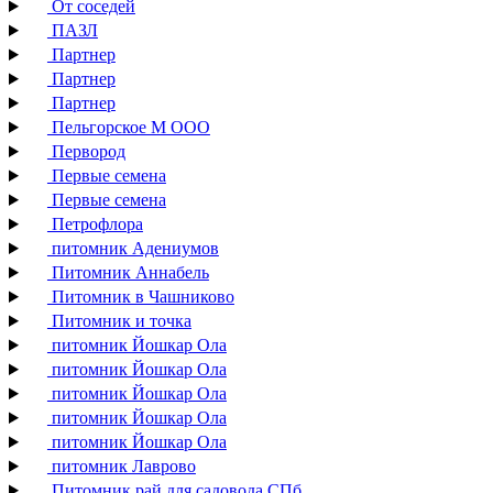
От соседей
ПАЗЛ
Партнер
Партнер
Партнер
Пельгорское М ООО
Первород
Первые семена
Первые семена
Петрофлора
питомник Адениумов
Питомник Аннабель
Питомник в Чашниково
Питомник и точка
питомник Йошкар Ола
питомник Йошкар Ола
питомник Йошкар Ола
питомник Йошкар Ола
питомник Йошкар Ола
питомник Лаврово
Питомник рай для садовода СПб