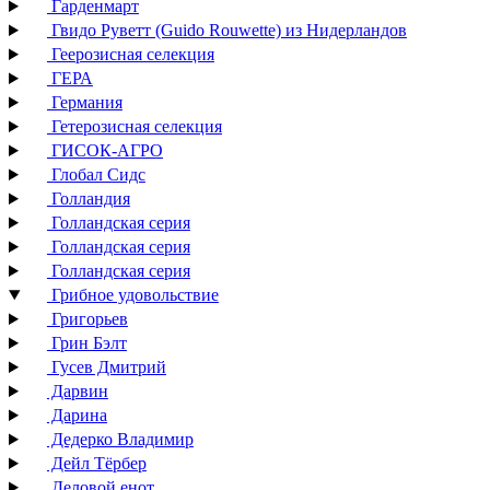
Гарденмарт
Гвидо Руветт (Guido Rouwette) из Нидерландов
Геерозисная селекция
ГЕРА
Германия
Гетерозисная селекция
ГИСОК-АГРО
Глобал Сидс
Голландия
Голландская серия
Голландская серия
Голландская серия
Грибное удовольствие
Григорьев
Грин Бэлт
Гусев Дмитрий
Дарвин
Дарина
Дедерко Владимир
Дейл Тёрбер
Деловой енот