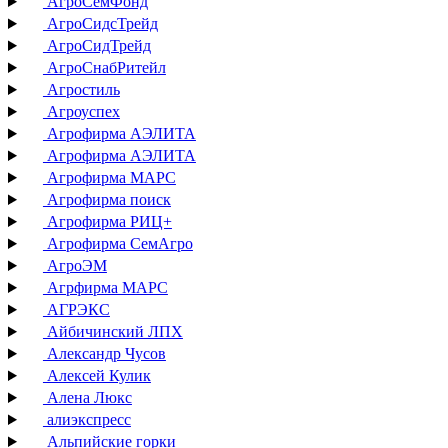
АгроСемФонд
АгроСидсТрейд
АгроСидТрейд
АгроСнабРитейл
Агростиль
Агроуспех
Агрофирма АЭЛИТА
Агрофирма АЭЛИТА
Агрофирма МАРС
Агрофирма поиск
Агрофирма РИЦ+
Агрофирма СемАгро
АгроЭМ
Агрфирма МАРС
АГРЭКС
Айбичинский ЛПХ
Александр Чусов
Алексей Кулик
Алена Люкс
алиэкспресс
Альпийские горки