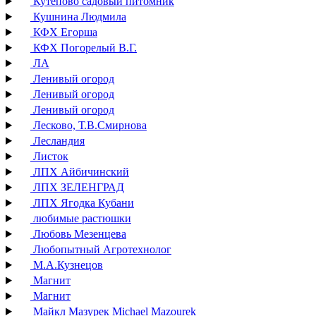
Кутепово садовый питомник
Кушнина Людмила
КФХ Егорша
КФХ Погорелый В.Г.
ЛА
Ленивый огород
Ленивый огород
Ленивый огород
Лесково, Т.В.Смирнова
Лесландия
Листок
ЛПХ Айбичинский
ЛПХ ЗЕЛЕНГРАД
ЛПХ Ягодка Кубани
любимые растюшки
Любовь Мезенцева
Любопытный Агротехнолог
М.А.Кузнецов
Магнит
Магнит
Майкл Мазурек Michael Mazourek