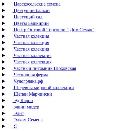
Царскосельские семена
Цветущий балкон
Цветущий сад
Цветы Башкирии
Центр Оптовой Торговли " Дом Семян"
Частная колекция
Частная колекция
Частная колекция
Частная коллекция
Частная коллекция
Частный питомник Шоховская
Чесночная ферма
Чудогрядка.рф
Шедевры мировой коллекции
Щепан Марчински
Эд Карри
элвин мидер
Элит
Элком Семена
Я