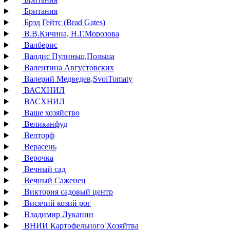
Британия
Брэд Гейтс (Brad Gates)
В.В.Кичина, Н.Г.Морозова
Валберис
Валдис Пулиньш,Польша
Валентина Августовских
Валерий Медведев,SvoiTomaty
ВАСХНИЛ
ВАСХНИЛ
Ваше хозяйство
Великанфуд
Велторф
Верасень
Верочка
Вечный сад
Вечный Саженец
Виктория садовый центр
Висячий козий рог
Владимир Луканин
ВНИИ Картофельного Хозяйтва