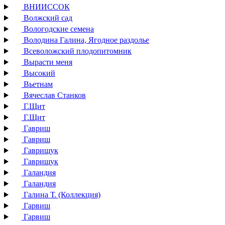
ВНИИССОК
Волжский сад
Вологодские семена
Володина Галина, Ягодное раздолье
Всеволожский плодопитомник
Вырасти меня
Высокий
Вьетнам
Вячеслав Станков
Г.Щит
Г.Щит
Гавриш
Гавриш
Гаврищук
Гаврищук
Галандия
Галандия
Галина Т. (Коллекция)
Гарвиш
Гарвиш