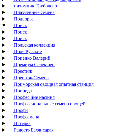
питомник Трубочево
Плазменные семена
Подворье
Поиск
Поиск
Поиск
Польская коллекция
Поля Русские
Попенко Валерий
Премиум Селекшен
Престиж
Престиж-Семена
Приморская овощная опытная станция
Природа
Професійне насіння
Профессиональные семена овощей
Профи
Профсемена
Пятерка
Радость Бахчисарая