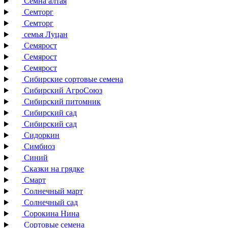
Семна алтая
Семторг
Семторг
семья Луцан
Семярост
Семярост
Семярост
Сибирские сортовые семена
Сибирский АгроСоюз
Сибирский питомник
Сибирский сад
Сибирский сад
Сидоркин
Симбиоз
Синий
Сказки на грядке
Смарт
Солнечный март
Солнечный сад
Сорокина Нина
Сортовые семена