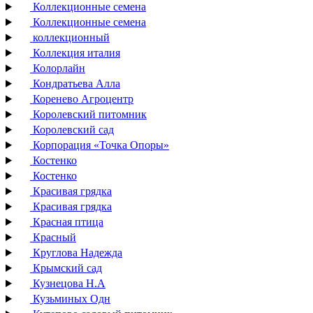
Коллекционные семена
Коллекционные семена
коллекционный
Коллекция италия
Колорлайн
Кондратьева Алла
Коренево Агроцентр
Королевский питомник
Королевский сад
Корпорация «Точка Опоры»
Костенко
Костенко
Красивая грядка
Красивая грядка
Красная птица
Красный
Круглова Надежда
Крымский сад
Кузнецова Н.А
Кузьминых Одн