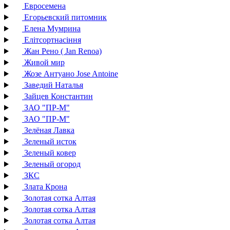
Евросемена
Егорьевский питомник
Елена Мумрина
Елітсортнасіння
Жан Рено ( Jan Renoa)
Живой мир
Жозе Антуано Jose Antoine
Заведий Наталья
Зайцев Константин
ЗАО "ПР-М"
ЗАО "ПР-М"
Зелёная Лавка
Зеленый исток
Зеленый ковер
Зеленый огород
ЗКС
Злата Крона
Золотая сотка Алтая
Золотая сотка Алтая
Золотая сотка Алтая