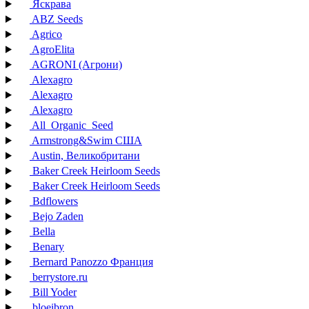
Яскрава
ABZ Seeds
Agrico
AgroElita
AGRONI (Агрони)
Alexagro
Alexagro
Alexagro
All_Organic_Seed
Armstrong&Swim США
Austin, Великобритани
Baker Creek Heirloom Seeds
Baker Creek Heirloom Seeds
Bdflowers
Bejo Zaden
Bella
Benary
Bernard Panozzo Франция
berrystore.ru
Bill Yoder
bloeibron