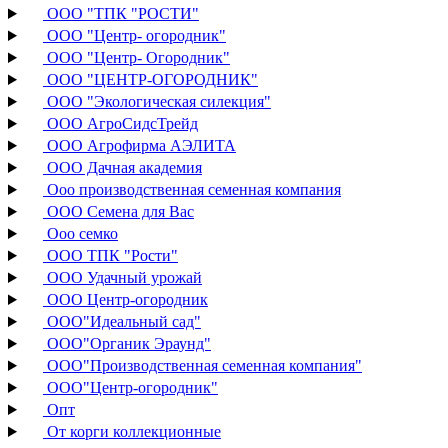
ООО "ТПК "РОСТИ"
ООО "Центр- огородник"
ООО "Центр- Огородник"
ООО "ЦЕНТР-ОГОРОДНИК"
ООО "Экологическая силекция"
ООО АгроСидсТрейд
ООО Агрофирма АЭЛИТА
ООО Дачная академия
Ооо производственная семенная компания
ООО Семена для Вас
Ооо семко
ООО ТПК "Рости"
ООО Удачный урожай
ООО Центр-огородник
ООО"Идеальный сад"
ООО"Органик Эраунд"
ООО"Производственная семенная компания"
ООО"Центр-огородник"
Опт
От корги коллекционные