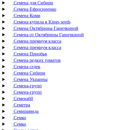
Семена для Сибири
Семена Ефросиненко
Семена Коми
Семена купила в Kings seeds
Семена Октябрины Ганичкиной
Семена от Октябрины Ганичкиной
Семена премиум класса
Семена премиум класса
Семена Приобья
Семена редких томатов
Семена седек
Семена Сибири
Семена Украины
Семена-групп
Семена-групп
Семена60
Семетра
Семирамида
Семко
Семко