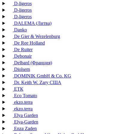
D-ligeros
D-ligeros
D-ligeros
DALEMA (Литва)
Danko
De Gier & Wezelenburg
De Ree Holland
De Ruiter
Debonair
Delbard (Франция)
Diolsem
DOMINIK GmbH & Co. KG
Dr. Keith W. Zary США
EТК
Eco Tomato
ekzo.terra
ekzo.terra
Elya Garden
Elya-Garden
Enza Zaden