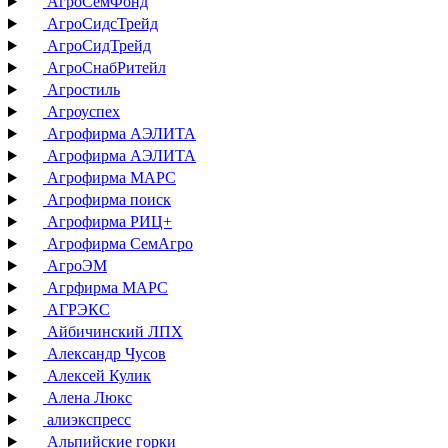
АгроСемФонд
АгроСидсТрейд
АгроСидТрейд
АгроСнабРитейл
Агростиль
Агроуспех
Агрофирма АЭЛИТА
Агрофирма АЭЛИТА
Агрофирма МАРС
Агрофирма поиск
Агрофирма РИЦ+
Агрофирма СемАгро
АгроЭМ
Агрфирма МАРС
АГРЭКС
Айбичинский ЛПХ
Александр Чусов
Алексей Кулик
Алена Люкс
алиэкспресс
Альпийские горки