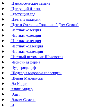
Царскосельские семена
Цветущий балкон
Цветущий сад
Цветы Башкирии
Центр Оптовой Торговли " Дом Семян"
Частная колекция
Частная колекция
Частная колекция
Частная коллекция
Частная коллекция
Частный питомник Шоховская
Чесночная ферма
Чудогрядка.рф
Шедевры мировой коллекции
Щепан Марчински
Эд Карри
элвин мидер
Элит
Элком Семена
Я