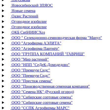
Новосибирский ЗПЯОС
Новые семена
Оазис Растений
Огородное изобилие
Огородное изобилие
ОКБ СибНИИСХоз
ООО " Селекционно-семноводческая фирма "Манул"
ООО "Агрофирма АЭЛИТА"
ООО "Агрофирма Партнёр"
ООО "ГРУППА КОМПАНИЙ "ГАВРИШ"
ООО "Мир растений"
ООО "НПП "СеДеК-Домодедово"
ООО "Премиум Сидс"
ООО "Премиум Сидс"
ООО "Престиж семена"
ООО "Производственная семенная компания"
ООО "Семена НК" (Русский огород)
ООО "Сибирские сортовые семена"
ООО "Сибирские сортовые семена"
ООО "ССПК Агрофирмы МАРС"