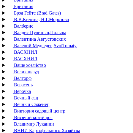
Британия
Брэд Гейтс (Brad Gates)
В.В.Кичина, Н.Г.Морозова
Валберис
Валдис Пулиньш,Польша
Валентина Августовских
Валерий Медведев,SvoiTomaty
ВАСХНИЛ
ВАСХНИЛ
Ваше хозяйство
Великанфуд
Велторф
Верасень
Верочка
Вечный сад
Вечный Саженец
Виктория садовый центр
Висячий козий рог
Владимир Луканин
ВНИИ Картофельного Хозяйтва