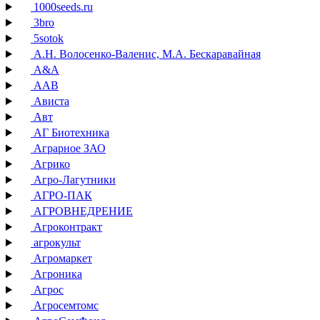
1000seeds.ru
3bro
5sotok
А.Н. Волосенко-Валенис, М.А. Бескаравайная
А&А
ААВ
Ависта
Авт
АГ Биотехника
Аграрное ЗАО
Агрико
Агро-Лагутники
АГРО-ПАК
АГРОВНЕДРЕНИЕ
Агроконтракт
агрокульт
Агромаркет
Агроника
Агрос
Агросемтомс