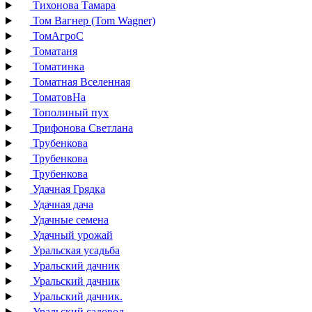
Тихонова Тамара
Том Вагнер (Tom Wagner)
ТомАгроС
Томатаня
Томатинка
Томатная Вселенная
ТоматовНа
Тополиный пух
Трифонова Светлана
Трубенкова
Трубенкова
Трубенкова
Удачная Грядка
Удачная дача
Удачные семена
Удачный урожай
Уральская усадьба
Уральский дачник
Уральский дачник
Уральский дачник.
Уральский садовод