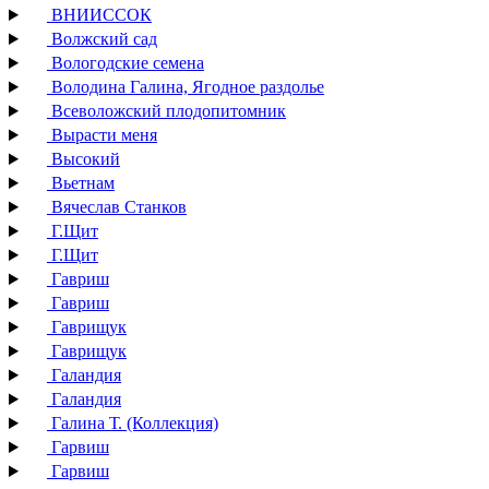
ВНИИССОК
Волжский сад
Вологодские семена
Володина Галина, Ягодное раздолье
Всеволожский плодопитомник
Вырасти меня
Высокий
Вьетнам
Вячеслав Станков
Г.Щит
Г.Щит
Гавриш
Гавриш
Гаврищук
Гаврищук
Галандия
Галандия
Галина Т. (Коллекция)
Гарвиш
Гарвиш