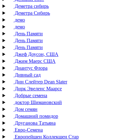
Деметра сибирь
Деметра Сибирь
демо
демо
День Памяти
День Памяти
День Памяти
Джеф Доусон, США
Джим Маерс США
Диантус Флора
Дивный сад
Дин Слейтер Dean Slater
Дирк Эвеленс Маарсе
Добрые семена
доктор Шимановский
Дом семян
Домашний помидор
Друганова Татьяна
Евро-Семена
Европейшен Коллекшен Стар