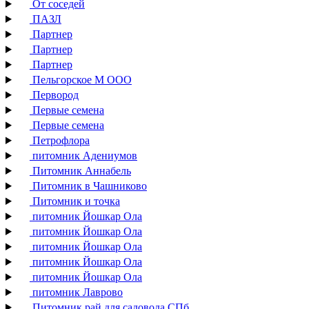
От соседей
ПАЗЛ
Партнер
Партнер
Партнер
Пельгорское М ООО
Первород
Первые семена
Первые семена
Петрофлора
питомник Адениумов
Питомник Аннабель
Питомник в Чашниково
Питомник и точка
питомник Йошкар Ола
питомник Йошкар Ола
питомник Йошкар Ола
питомник Йошкар Ола
питомник Йошкар Ола
питомник Лаврово
Питомник рай для садовода СПб