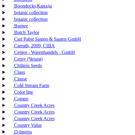
Boondocks,Канада
botanic collection
botanic collection
Burpee
Butch Taylor
Carl Pabst Samen & Saaten GmbH
Carruth, 2009, США
Centor - Warenhandels - GmbH
Cerny (Чехия)
Chiltern Seeds
Claus
Clause
Cold Stream Farm
Color line
Compo
Country Creek Acres
Country Creek Acres
Country Creek Acres
Country Value
D-ligeros