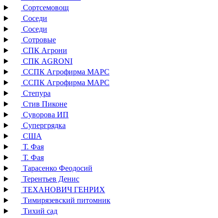
Сортсемовощ
Соседи
Соседи
Сотровые
СПК Агрони
СПК AGRONI
ССПК Агрофирма МАРС
ССПК Агрофирма МАРС
Степура
Стив Пиконе
Суворова ИП
Супергрядка
США
Т. Фая
Т. Фая
Тарасенко Феодосий
Терентьев Денис
ТЕХАНОВИЧ ГЕНРИХ
Тимирязевский питомник
Тихий сад