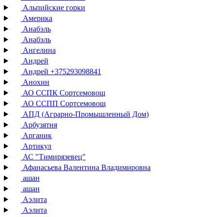
Альпийские горки
Америка
Анабэль
Анабэль
Ангелина
Андрей
Андрей +375293098841
Анохин
АО ССПК Сортсемовощ
АО ССПП Сортсемовощ
АПД (Аграрно-Промышленный Дом)
Арбузятня
Арганик
Артикул
АС "Тимирязевец"
Афанасьева Валентина Владимировна
ашан
ашан
Аэлита
Аэлита