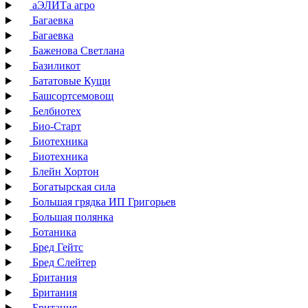
аЭЛИТа агро
Багаевка
Багаевка
Баженова Светлана
Базиликот
Бататовые Кущи
Башсортсемовощ
Белбиотех
Био-Старт
Биотехника
Биотехника
Блейн Хортон
Богатырская сила
Большая грядка ИП Григорьев
Большая полянка
Ботаника
Бред Гейтс
Бред Слейтер
Британия
Британия
Британия