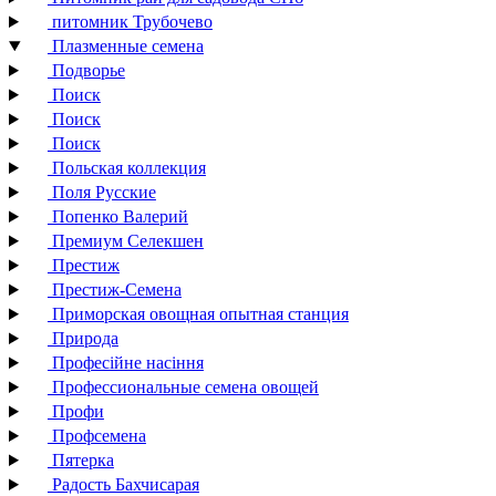
питомник Трубочево
Плазменные семена
Подворье
Поиск
Поиск
Поиск
Польская коллекция
Поля Русские
Попенко Валерий
Премиум Селекшен
Престиж
Престиж-Семена
Приморская овощная опытная станция
Природа
Професійне насіння
Профессиональные семена овощей
Профи
Профсемена
Пятерка
Радость Бахчисарая