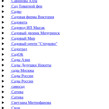
Савинова Алла
Сад Томатной феи
Садко
Садовая фирма Виктория
Садовита
Садовод ИП Мысак
Садовый дворик Мичуринск
Садовый Мир
Садовый центр "Струково"
Садоград
СадОК
Сады Азии
Сады Дедушки Никиты
сады Москвы
Сады России
Сады России
самосад
Сатива
Сатива
Светлана Митрофанова
Свои