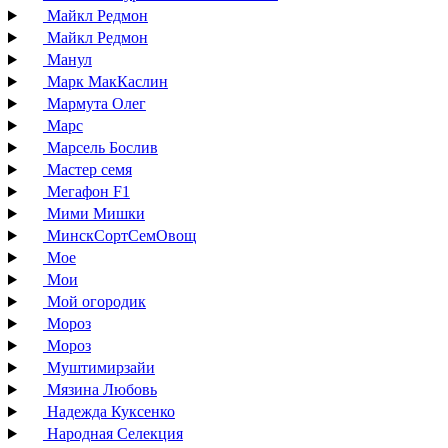
Майкл Редмон
Майкл Редмон
Манул
Марк МакКаслин
Мармута Олег
Марс
Марсель Бослив
Мастер семя
Мегафон F1
Мими Мишки
МинскСортСемОвощ
Мое
Мои
Мой огородик
Мороз
Мороз
Муштимирзайи
Мязина Любовь
Надежда Куксенко
Народная Селекция