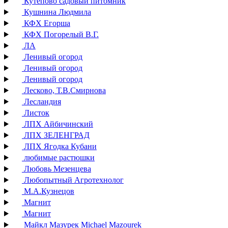
Кутепово садовый питомник
Кушнина Людмила
КФХ Егорша
КФХ Погорелый В.Г.
ЛА
Ленивый огород
Ленивый огород
Ленивый огород
Лесково, Т.В.Смирнова
Лесландия
Листок
ЛПХ Айбичинский
ЛПХ ЗЕЛЕНГРАД
ЛПХ Ягодка Кубани
любимые растюшки
Любовь Мезенцева
Любопытный Агротехнолог
М.А.Кузнецов
Магнит
Магнит
Майкл Мазурек Michael Mazourek