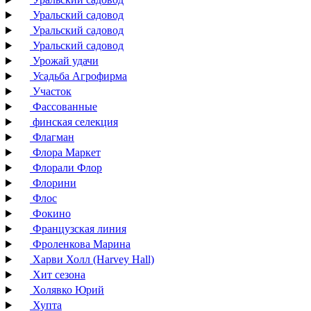
Уральский садовод
Уральский садовод
Уральский садовод
Урожай удачи
Усадьба Агрофирма
Участок
Фассованные
финская селекция
Флагман
Флора Маркет
Флорали Флор
Флорини
Флос
Фокино
Французская линия
Фроленкова Марина
Харви Холл (Harvey Hall)
Хит сезона
Холявко Юрий
Хупта