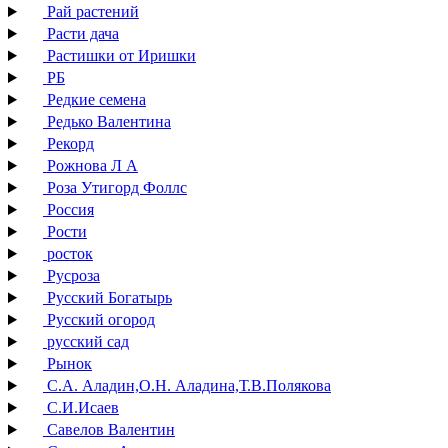
Рай растений
Расти дача
Растишки от Иришки
РБ
Редкие семена
Редько Валентина
Рекорд
Рожнова Л А
Роза Утигорд Фоллс
Россия
Рости
росток
Русроза
Русский Богатырь
Русский огород
русский сад
Рынок
С.А. Аладин,О.Н. Аладина,Т.В.Полякова
С.И.Исаев
Савелов Валентин