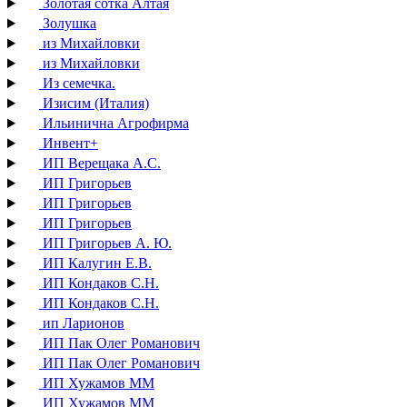
Золотая сотка Алтая
Золушка
из Михайловки
из Михайловки
Из семечка.
Изисим (Италия)
Ильинична Агрофирма
Инвент+
ИП Верещака А.С.
ИП Григорьев
ИП Григорьев
ИП Григорьев
ИП Григорьев А. Ю.
ИП Калугин Е.В.
ИП Кондаков С.Н.
ИП Кондаков С.Н.
ип Ларионов
ИП Пак Олег Романович
ИП Пак Олег Романович
ИП Хужамов ММ
ИП Хужамов ММ