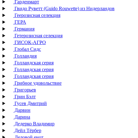
Гарденмарт
Гвидо Руветт (Guido Rouwette) из Нидерландов
Геерозисная селекция
ГЕРА
Германия
Гетерозисная селекция
ГИСОК-АГРО
Глобал Сидс
Голландия
Голландская серия
Голландская серия
Голландская серия
Грибное удовольствие
Григорьев
Грин Бэлт
Гусев Дмитрий
Дарвин
Дарина
Дедерко Владимир
Дейл Тёрбер
Деловой енот