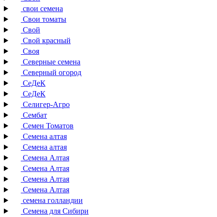
свои семена
Свои томаты
Свой
Свой красный
Своя
Северные семена
Северный огород
СеДеК
СеДеК
Селигер-Агро
Сембат
Семен Томатов
Семена алтая
Семена алтая
Семена Алтая
Семена Алтая
Семена Алтая
Семена Алтая
семена голландии
Семена для Сибири