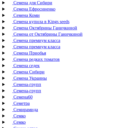
Семена для Сибири
Семена Ефросиненко
Семена Коми
Семена купила в Kings seeds
Семена Октябрины Ганичкиной
Семена от Октябрины Ганичкиной
Семена премиум класса
Семена премиум класса
Семена Приобья
Семена редких томатов
Семена седек
Семена Сибири
Семена Украины
Семена-групп
Семена-групп
Семена60
Семетра
Семирамида
Семко
Семко