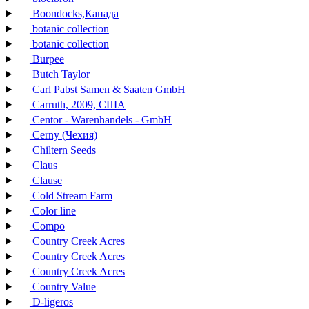
Boondocks,Канада
botanic collection
botanic collection
Burpee
Butch Taylor
Carl Pabst Samen & Saaten GmbH
Carruth, 2009, США
Centor - Warenhandels - GmbH
Cerny (Чехия)
Chiltern Seeds
Claus
Clause
Cold Stream Farm
Color line
Compo
Country Creek Acres
Country Creek Acres
Country Creek Acres
Country Value
D-ligeros