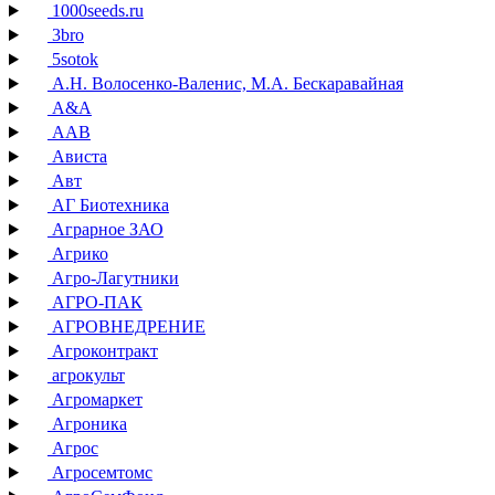
1000seeds.ru
3bro
5sotok
А.Н. Волосенко-Валенис, М.А. Бескаравайная
А&А
ААВ
Ависта
Авт
АГ Биотехника
Аграрное ЗАО
Агрико
Агро-Лагутники
АГРО-ПАК
АГРОВНЕДРЕНИЕ
Агроконтракт
агрокульт
Агромаркет
Агроника
Агрос
Агросемтомс