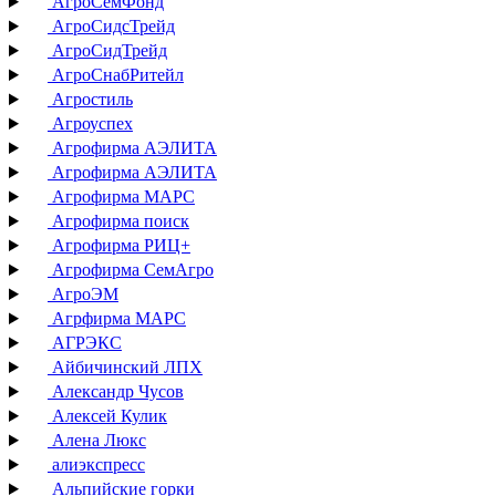
АгроСемФонд
АгроСидсТрейд
АгроСидТрейд
АгроСнабРитейл
Агростиль
Агроуспех
Агрофирма АЭЛИТА
Агрофирма АЭЛИТА
Агрофирма МАРС
Агрофирма поиск
Агрофирма РИЦ+
Агрофирма СемАгро
АгроЭМ
Агрфирма МАРС
АГРЭКС
Айбичинский ЛПХ
Александр Чусов
Алексей Кулик
Алена Люкс
алиэкспресс
Альпийские горки