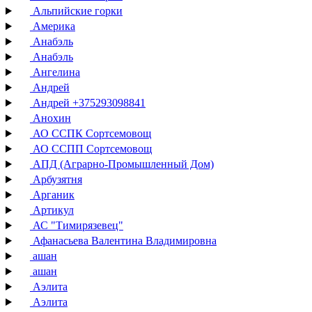
Альпийские горки
Америка
Анабэль
Анабэль
Ангелина
Андрей
Андрей +375293098841
Анохин
АО ССПК Сортсемовощ
АО ССПП Сортсемовощ
АПД (Аграрно-Промышленный Дом)
Арбузятня
Арганик
Артикул
АС "Тимирязевец"
Афанасьева Валентина Владимировна
ашан
ашан
Аэлита
Аэлита