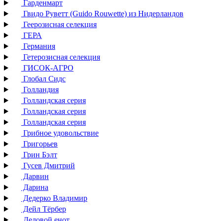
Гарденмарт
Гвидо Руветт (Guido Rouwette) из Нидерландов
Геерозисная селекция
ГЕРА
Германия
Гетерозисная селекция
ГИСОК-АГРО
Глобал Сидс
Голландия
Голландская серия
Голландская серия
Голландская серия
Грибное удовольствие
Григорьев
Грин Бэлт
Гусев Дмитрий
Дарвин
Дарина
Дедерко Владимир
Дейл Тёрбер
Деловой енот