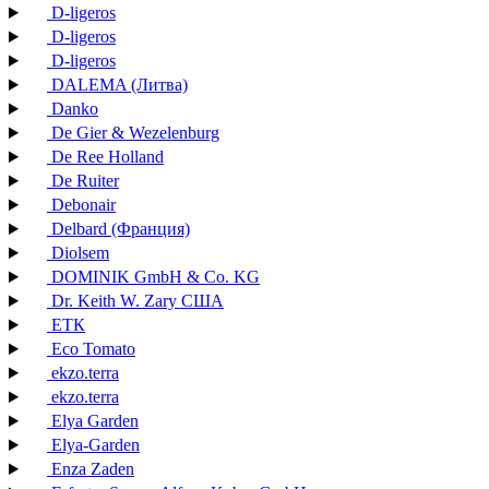
D-ligeros
D-ligeros
D-ligeros
DALEMA (Литва)
Danko
De Gier & Wezelenburg
De Ree Holland
De Ruiter
Debonair
Delbard (Франция)
Diolsem
DOMINIK GmbH & Co. KG
Dr. Keith W. Zary США
EТК
Eco Tomato
ekzo.terra
ekzo.terra
Elya Garden
Elya-Garden
Enza Zaden