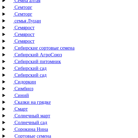
Семна алтая
Семторг
Семторг
семья Луцан
Семярост
Семярост
Семярост
Сибирские сортовые семена
Сибирский АгроСоюз
Сибирский питомник
Сибирский сад
Сибирский сад
Сидоркин
Симбиоз
Синий
Сказки на грядке
Смарт
Солнечный март
Солнечный сад
Сорокина Нина
Сортовые семена