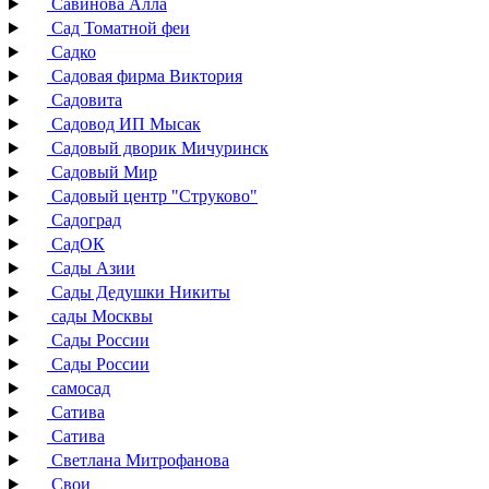
Савинова Алла
Сад Томатной феи
Садко
Садовая фирма Виктория
Садовита
Садовод ИП Мысак
Садовый дворик Мичуринск
Садовый Мир
Садовый центр "Струково"
Садоград
СадОК
Сады Азии
Сады Дедушки Никиты
сады Москвы
Сады России
Сады России
самосад
Сатива
Сатива
Светлана Митрофанова
Свои