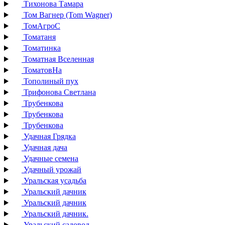
Тихонова Тамара
Том Вагнер (Tom Wagner)
ТомАгроС
Томатаня
Томатинка
Томатная Вселенная
ТоматовНа
Тополиный пух
Трифонова Светлана
Трубенкова
Трубенкова
Трубенкова
Удачная Грядка
Удачная дача
Удачные семена
Удачный урожай
Уральская усадьба
Уральский дачник
Уральский дачник
Уральский дачник.
Уральский садовод