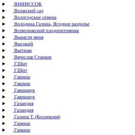
ВНИИССОК
Волжский сад
Вологодские семена
Володина Галина, Ягодное раздолье
Всеволожский плодопитомник
Вырасти меня
Высокий
Вьетнам
Вячеслав Станков
Г.Щит
Г.Щит
Гавриш
Гавриш
Гаврищук
Гаврищук
Галандия
Галандия
Галина Т. (Коллекция)
Гарвиш
Гарвиш