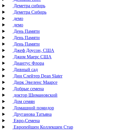
Деметра сибирь
Деметра Сибирь
демо
демо
День Памяти
День Памяти
День Памяти
Джеф Доусон, США
Джим Маерс США
Диантус Флора
Дивный сад
Дин Слейтер Dean Slater
Дирк Эвеленс Маарсе
Добрые семена
доктор Шимановский
Дом семян
Домашний помидор
Друганова Татьяна
Евро-Семена
Европейшен Коллекшен Стар