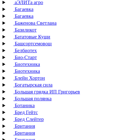
аЭЛИТа агро
Багаевка
Багаевка
Баженова Светлана
Базиликот
Бататовые Кущи
Башсортсемовощ
Белбиотех
Био-Старт
Биотехника
Биотехника
Блейн Хортон
Богатырская сила
Большая грядка ИП Григорьев
Большая полянка
Ботаника
Бред Гейтс
Бред Слейтер
Британия
Британия
Британия