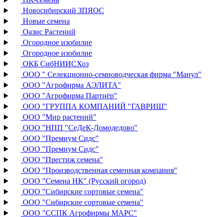
Новосибирский ЗПЯОС
Новые семена
Оазис Растений
Огородное изобилие
Огородное изобилие
ОКБ СибНИИСХоз
ООО " Селекционно-семноводческая фирма "Манул"
ООО "Агрофирма АЭЛИТА"
ООО "Агрофирма Партнёр"
ООО "ГРУППА КОМПАНИЙ "ГАВРИШ"
ООО "Мир растений"
ООО "НПП "СеДеК-Домодедово"
ООО "Премиум Сидс"
ООО "Премиум Сидс"
ООО "Престиж семена"
ООО "Производственная семенная компания"
ООО "Семена НК" (Русский огород)
ООО "Сибирские сортовые семена"
ООО "Сибирские сортовые семена"
ООО "ССПК Агрофирмы МАРС"