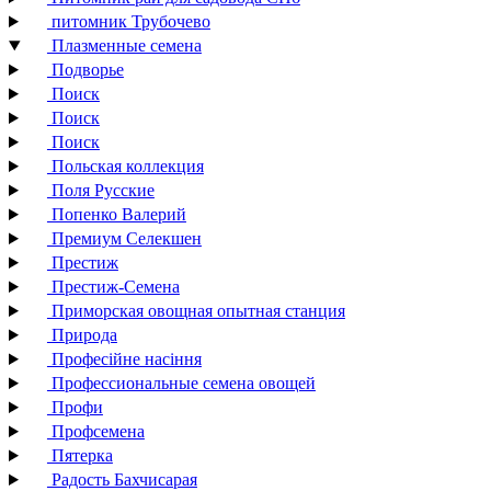
питомник Трубочево
Плазменные семена
Подворье
Поиск
Поиск
Поиск
Польская коллекция
Поля Русские
Попенко Валерий
Премиум Селекшен
Престиж
Престиж-Семена
Приморская овощная опытная станция
Природа
Професійне насіння
Профессиональные семена овощей
Профи
Профсемена
Пятерка
Радость Бахчисарая