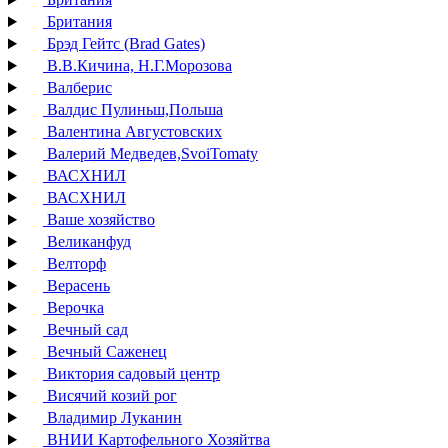
Британия
Брэд Гейтс (Brad Gates)
В.В.Кичина, Н.Г.Морозова
Валберис
Валдис Пулиньш,Польша
Валентина Августовских
Валерий Медведев,SvoiTomaty
ВАСХНИЛ
ВАСХНИЛ
Ваше хозяйство
Великанфуд
Велторф
Верасень
Верочка
Вечный сад
Вечный Саженец
Виктория садовый центр
Висячий козий рог
Владимир Луканин
ВНИИ Картофельного Хозяйтва