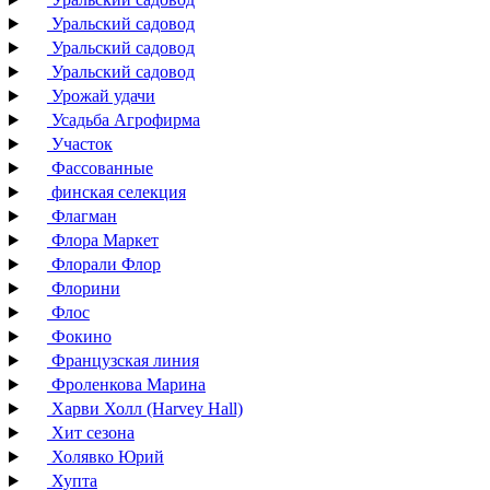
Уральский садовод
Уральский садовод
Уральский садовод
Урожай удачи
Усадьба Агрофирма
Участок
Фассованные
финская селекция
Флагман
Флора Маркет
Флорали Флор
Флорини
Флос
Фокино
Французская линия
Фроленкова Марина
Харви Холл (Harvey Hall)
Хит сезона
Холявко Юрий
Хупта