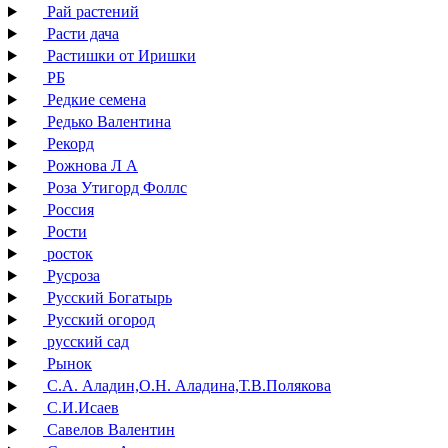
Рай растений
Расти дача
Растишки от Иришки
РБ
Редкие семена
Редько Валентина
Рекорд
Рожнова Л А
Роза Утигорд Фоллс
Россия
Рости
росток
Русроза
Русский Богатырь
Русский огород
русский сад
Рынок
С.А. Аладин,О.Н. Аладина,Т.В.Полякова
С.И.Исаев
Савелов Валентин