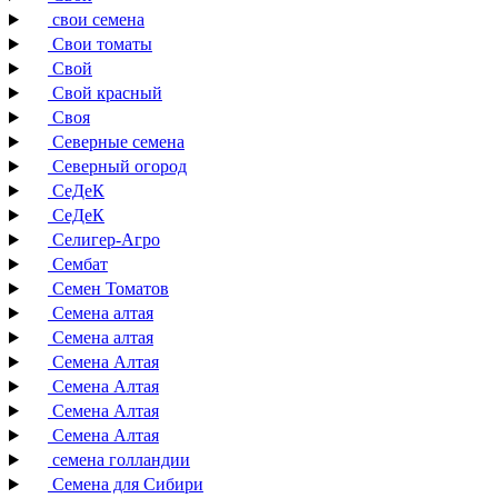
свои семена
Свои томаты
Свой
Свой красный
Своя
Северные семена
Северный огород
СеДеК
СеДеК
Селигер-Агро
Сембат
Семен Томатов
Семена алтая
Семена алтая
Семена Алтая
Семена Алтая
Семена Алтая
Семена Алтая
семена голландии
Семена для Сибири