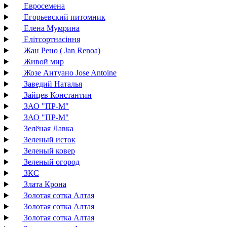
Евросемена
Егорьевский питомник
Елена Мумрина
Елітсортнасіння
Жан Рено ( Jan Renoa)
Живой мир
Жозе Антуано Jose Antoine
Заведий Наталья
Зайцев Константин
ЗАО "ПР-М"
ЗАО "ПР-М"
Зелёная Лавка
Зеленый исток
Зеленый ковер
Зеленый огород
ЗКС
Злата Крона
Золотая сотка Алтая
Золотая сотка Алтая
Золотая сотка Алтая