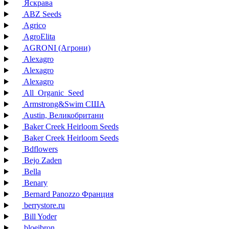
Яскрава
ABZ Seeds
Agrico
AgroElita
AGRONI (Агрони)
Alexagro
Alexagro
Alexagro
All_Organic_Seed
Armstrong&Swim США
Austin, Великобритани
Baker Creek Heirloom Seeds
Baker Creek Heirloom Seeds
Bdflowers
Bejo Zaden
Bella
Benary
Bernard Panozzo Франция
berrystore.ru
Bill Yoder
bloeibron