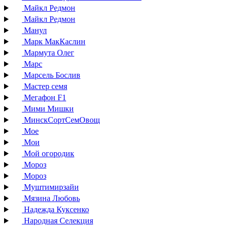
Майкл Редмон
Майкл Редмон
Манул
Марк МакКаслин
Мармута Олег
Марс
Марсель Бослив
Мастер семя
Мегафон F1
Мими Мишки
МинскСортСемОвощ
Мое
Мои
Мой огородик
Мороз
Мороз
Муштимирзайи
Мязина Любовь
Надежда Куксенко
Народная Селекция