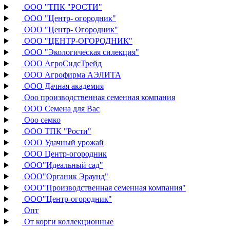
ООО "ТПК "РОСТИ"
ООО "Центр- огородник"
ООО "Центр- Огородник"
ООО "ЦЕНТР-ОГОРОДНИК"
ООО "Экологическая силекция"
ООО АгроСидсТрейд
ООО Агрофирма АЭЛИТА
ООО Дачная академия
Ооо производственная семенная компания
ООО Семена для Вас
Ооо семко
ООО ТПК "Рости"
ООО Удачный урожай
ООО Центр-огородник
ООО"Идеальный сад"
ООО"Органик Эраунд"
ООО"Производственная семенная компания"
ООО"Центр-огородник"
Опт
От корги коллекционные