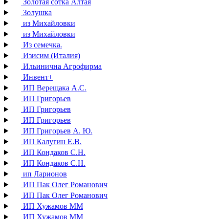
Золотая сотка Алтая
Золушка
из Михайловки
из Михайловки
Из семечка.
Изисим (Италия)
Ильинична Агрофирма
Инвент+
ИП Верещака А.С.
ИП Григорьев
ИП Григорьев
ИП Григорьев
ИП Григорьев А. Ю.
ИП Калугин Е.В.
ИП Кондаков С.Н.
ИП Кондаков С.Н.
ип Ларионов
ИП Пак Олег Романович
ИП Пак Олег Романович
ИП Хужамов ММ
ИП Хужамов ММ