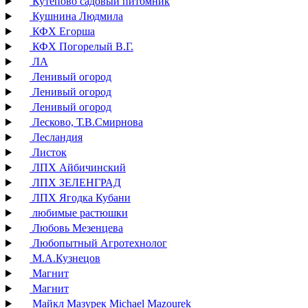
Кутепово садовый питомник
Кушнина Людмила
КФХ Егорша
КФХ Погорелый В.Г.
ЛА
Ленивый огород
Ленивый огород
Ленивый огород
Лесково, Т.В.Смирнова
Лесландия
Листок
ЛПХ Айбичинский
ЛПХ ЗЕЛЕНГРАД
ЛПХ Ягодка Кубани
любимые растюшки
Любовь Мезенцева
Любопытный Агротехнолог
М.А.Кузнецов
Магнит
Магнит
Майкл Мазурек Michael Mazourek