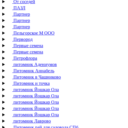
От соседей
ПАЗЛ
Партнер
Партнер
Партнер
Пельгорское М ООО
Первород
Первые семена
Первые семена
Петрофлора
питомник Адениумов
Питомник Аннабель
Питомник в Чашниково
Питомник и точка
питомник Йошкар Ола
питомник Йошкар Ола
питомник Йошкар Ола
питомник Йошкар Ола
питомник Йошкар Ола
питомник Лаврово
Питомник рай для садовода СПб