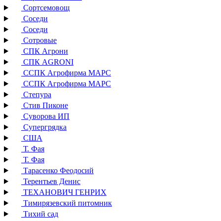
Сортсемовощ
Соседи
Соседи
Сотровые
СПК Агрони
СПК AGRONI
ССПК Агрофирма МАРС
ССПК Агрофирма МАРС
Степура
Стив Пиконе
Суворова ИП
Супергрядка
США
Т. Фая
Т. Фая
Тарасенко Феодосий
Терентьев Денис
ТЕХАНОВИЧ ГЕНРИХ
Тимирязевский питомник
Тихий сад