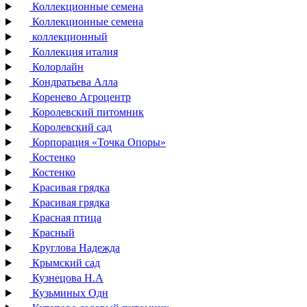
Коллекционные семена
Коллекционные семена
коллекционный
Коллекция италия
Колорлайн
Кондратьева Алла
Коренево Агроцентр
Королевский питомник
Королевский сад
Корпорация «Точка Опоры»
Костенко
Костенко
Красивая грядка
Красивая грядка
Красная птица
Красный
Круглова Надежда
Крымский сад
Кузнецова Н.А
Кузьминых Одн