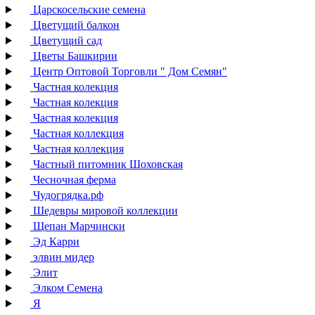
Царскосельские семена
Цветущий балкон
Цветущий сад
Цветы Башкирии
Центр Оптовой Торговли " Дом Семян"
Частная колекция
Частная колекция
Частная колекция
Частная коллекция
Частная коллекция
Частный питомник Шоховская
Чесночная ферма
Чудогрядка.рф
Шедевры мировой коллекции
Щепан Марчински
Эд Карри
элвин мидер
Элит
Элком Семена
Я