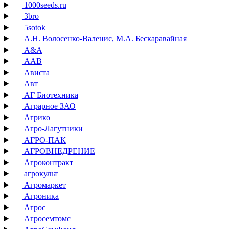
1000seeds.ru
3bro
5sotok
А.Н. Волосенко-Валенис, М.А. Бескаравайная
А&А
ААВ
Ависта
Авт
АГ Биотехника
Аграрное ЗАО
Агрико
Агро-Лагутники
АГРО-ПАК
АГРОВНЕДРЕНИЕ
Агроконтракт
агрокульт
Агромаркет
Агроника
Агрос
Агросемтомс