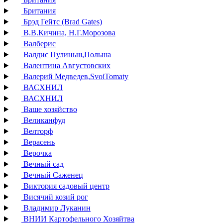
Британия
Брэд Гейтс (Brad Gates)
В.В.Кичина, Н.Г.Морозова
Валберис
Валдис Пулиньш,Польша
Валентина Августовских
Валерий Медведев,SvoiTomaty
ВАСХНИЛ
ВАСХНИЛ
Ваше хозяйство
Великанфуд
Велторф
Верасень
Верочка
Вечный сад
Вечный Саженец
Виктория садовый центр
Висячий козий рог
Владимир Луканин
ВНИИ Картофельного Хозяйтва