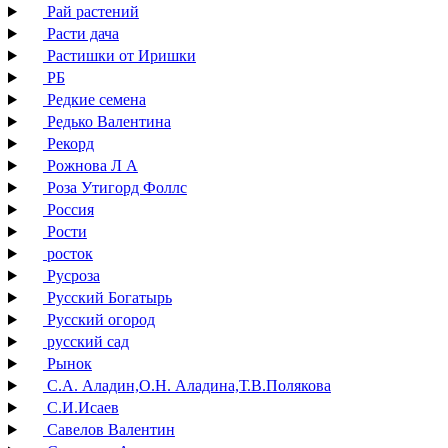
Рай растений
Расти дача
Растишки от Иришки
РБ
Редкие семена
Редько Валентина
Рекорд
Рожнова Л А
Роза Утигорд Фоллс
Россия
Рости
росток
Русроза
Русский Богатырь
Русский огород
русский сад
Рынок
С.А. Аладин,О.Н. Аладина,Т.В.Полякова
С.И.Исаев
Савелов Валентин