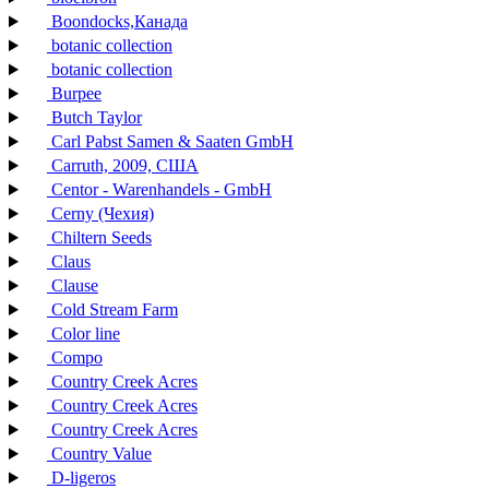
Boondocks,Канада
botanic collection
botanic collection
Burpee
Butch Taylor
Carl Pabst Samen & Saaten GmbH
Carruth, 2009, США
Centor - Warenhandels - GmbH
Cerny (Чехия)
Chiltern Seeds
Claus
Clause
Cold Stream Farm
Color line
Compo
Country Creek Acres
Country Creek Acres
Country Creek Acres
Country Value
D-ligeros