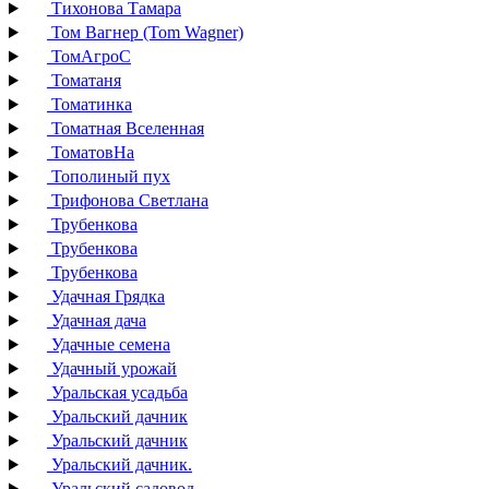
Тихонова Тамара
Том Вагнер (Tom Wagner)
ТомАгроС
Томатаня
Томатинка
Томатная Вселенная
ТоматовНа
Тополиный пух
Трифонова Светлана
Трубенкова
Трубенкова
Трубенкова
Удачная Грядка
Удачная дача
Удачные семена
Удачный урожай
Уральская усадьба
Уральский дачник
Уральский дачник
Уральский дачник.
Уральский садовод