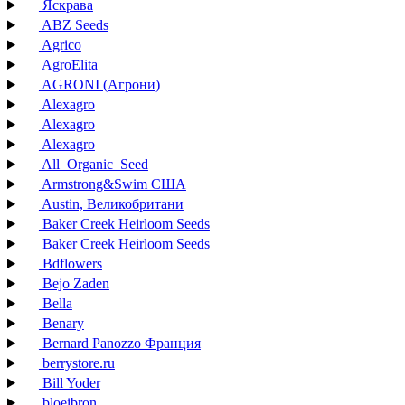
Яскрава
ABZ Seeds
Agrico
AgroElita
AGRONI (Агрони)
Alexagro
Alexagro
Alexagro
All_Organic_Seed
Armstrong&Swim США
Austin, Великобритани
Baker Creek Heirloom Seeds
Baker Creek Heirloom Seeds
Bdflowers
Bejo Zaden
Bella
Benary
Bernard Panozzo Франция
berrystore.ru
Bill Yoder
bloeibron