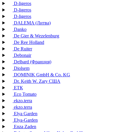
D-ligeros
D-ligeros
D-ligeros
DALEMA (Литва)
Danko
De Gier & Wezelenburg
De Ree Holland
De Ruiter
Debonair
Delbard (Франция)
Diolsem
DOMINIK GmbH & Co. KG
Dr. Keith W. Zary США
EТК
Eco Tomato
ekzo.terra
ekzo.terra
Elya Garden
Elya-Garden
Enza Zaden