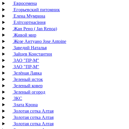
Евросемена
Егорьевский питомник
Елена Мумрина
Елітсортнасіння
Жан Рено ( Jan Renoa)
Живой мир
Жозе Антуано Jose Antoine
Заведий Наталья
Зайцев Константин
ЗАО "ПР-М"
ЗАО "ПР-М"
Зелёная Лавка
Зеленый исток
Зеленый ковер
Зеленый огород
ЗКС
Злата Крона
Золотая сотка Алтая
Золотая сотка Алтая
Золотая сотка Алтая