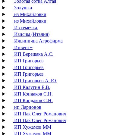
Золотая сотка Алтая
Золушка
из Михайловки
из Михайловки
Из семечка.
Изисим (Италия)
Ильинична Агрофирма
Инвент+
ИП Верещака А.С.
ИП Григорьев
ИП Григорьев
ИП Григорьев
ИП Григорьев А. Ю.
ИП Калугин Е.В.
ИП Кондаков С.Н.
ИП Кондаков С.Н.
ип Ларионов
ИП Пак Олег Романович
ИП Пак Олег Романович
ИП Хужамов ММ
ИП Хужамов ММ