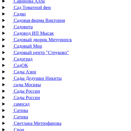
Савинова Алла
Сад Томатной феи
Садко
Садовая фирма Виктория
Садовита
Садовод ИП Мысак
Садовый дворик Мичуринск
Садовый Мир
Садовый центр "Струково"
Садоград
СадОК
Сады Азии
Сады Дедушки Никиты
сады Москвы
Сады России
Сады России
самосад
Сатива
Сатива
Светлана Митрофанова
Свои