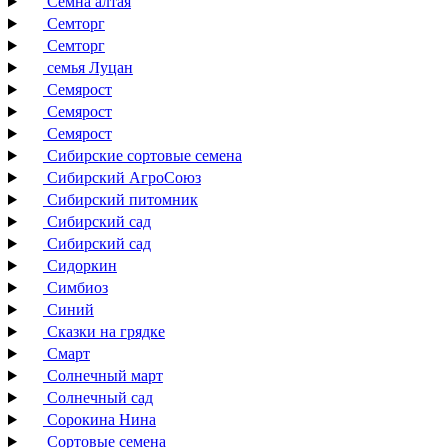
Семна алтая
Семторг
Семторг
семья Луцан
Семярост
Семярост
Семярост
Сибирские сортовые семена
Сибирский АгроСоюз
Сибирский питомник
Сибирский сад
Сибирский сад
Сидоркин
Симбиоз
Синий
Сказки на грядке
Смарт
Солнечный март
Солнечный сад
Сорокина Нина
Сортовые семена