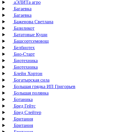
аЭЛИТа агро
Багаевка
Багаевка
Баженова Светлана
Базиликот
Бататовые Кущи
Башсортсемовощ
Белбиотех
Био-Старт
Биотехника
Биотехника
Блейн Хортон
Богатырская сила
Большая грядка ИП Григорьев
Большая полянка
Ботаника
Бред Гейтс
Бред Слейтер
Британия
Британия
Британия