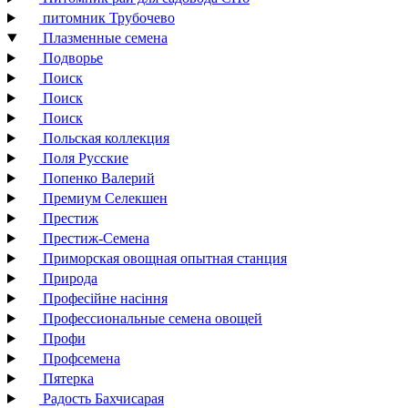
питомник Трубочево
Плазменные семена
Подворье
Поиск
Поиск
Поиск
Польская коллекция
Поля Русские
Попенко Валерий
Премиум Селекшен
Престиж
Престиж-Семена
Приморская овощная опытная станция
Природа
Професійне насіння
Профессиональные семена овощей
Профи
Профсемена
Пятерка
Радость Бахчисарая