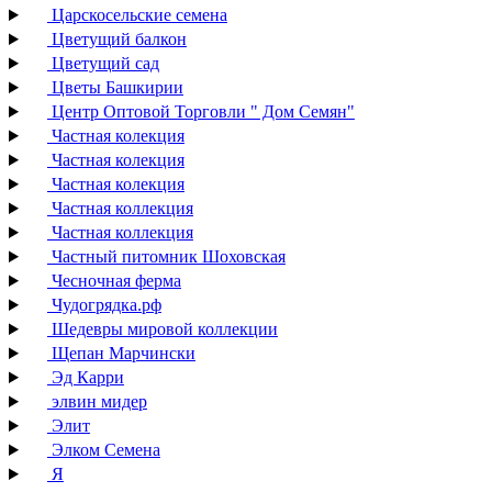
Царскосельские семена
Цветущий балкон
Цветущий сад
Цветы Башкирии
Центр Оптовой Торговли " Дом Семян"
Частная колекция
Частная колекция
Частная колекция
Частная коллекция
Частная коллекция
Частный питомник Шоховская
Чесночная ферма
Чудогрядка.рф
Шедевры мировой коллекции
Щепан Марчински
Эд Карри
элвин мидер
Элит
Элком Семена
Я