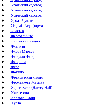
Уральский садовод
Уральский садовод
Уральский садовод
Урожай удачи
Усадьба Агрофирма
Участок
Фассованные
финская селекция
Флагман
Флора Маркет
Флорали Флор
Флорини
Флос
Фокино
Французская линия
Фроленкова Марина
Харви Холл (Harvey Hall)
Хит сезона
Холявко Юрий
Хупта