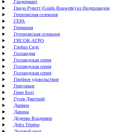
Гарденмарт
Гвидо Руветт (Guido Rouwette) из Нидерландов
Геерозисная селекция
ГЕРА
Германия
Гетерозисная селекция
ГИСОК-АГРО
Глобал Сидс
Голландия
Голландская серия
Голландская серия
Голландская серия
Грибное удовольствие
Григорьев
Грин Бэлт
Гусев Дмитрий
Дарвин
Дарина
Дедерко Владимир
Дейл Тёрбер
Деловой енот