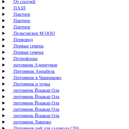
От соседей
ПАЗЛ
Партнер
Партнер
Партнер
Пельгорское М ООО
Первород
Первые семена
Первые семена
Петрофлора
питомник Адениумов
Питомник Аннабель
Питомник в Чашниково
Питомник и точка
питомник Йошкар Ола
питомник Йошкар Ола
питомник Йошкар Ола
питомник Йошкар Ола
питомник Йошкар Ола
питомник Лаврово
Питомник рай для садовода СПб