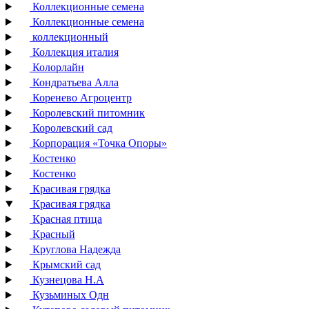
Коллекционные семена
Коллекционные семена
коллекционный
Коллекция италия
Колорлайн
Кондратьева Алла
Коренево Агроцентр
Королевский питомник
Королевский сад
Корпорация «Точка Опоры»
Костенко
Костенко
Красивая грядка
Красивая грядка
Красная птица
Красный
Круглова Надежда
Крымский сад
Кузнецова Н.А
Кузьминых Одн