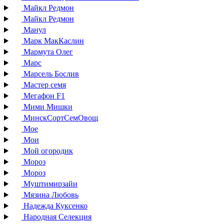
Майкл Редмон
Майкл Редмон
Манул
Марк МакКаслин
Мармута Олег
Марс
Марсель Бослив
Мастер семя
Мегафон F1
Мими Мишки
МинскСортСемОвощ
Мое
Мои
Мой огородик
Мороз
Мороз
Муштимирзайи
Мязина Любовь
Надежда Куксенко
Народная Селекция