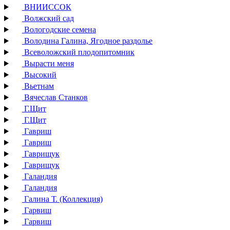
ВНИИССОК
Волжский сад
Вологодские семена
Володина Галина, Ягодное раздолье
Всеволожский плодопитомник
Вырасти меня
Высокий
Вьетнам
Вячеслав Станков
Г.Щит
Г.Щит
Гавриш
Гавриш
Гаврищук
Гаврищук
Галандия
Галандия
Галина Т. (Коллекция)
Гарвиш
Гарвиш