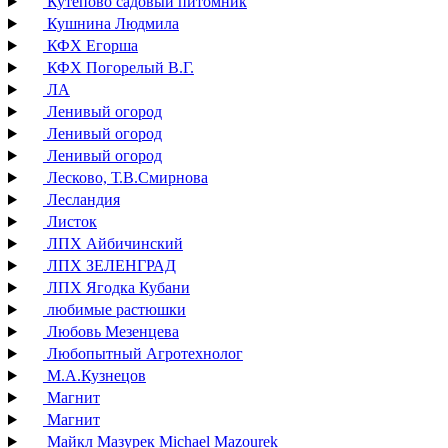
Кутепово садовый питомник
Кушнина Людмила
КФХ Егорша
КФХ Погорелый В.Г.
ЛА
Ленивый огород
Ленивый огород
Ленивый огород
Лесково, Т.В.Смирнова
Лесландия
Листок
ЛПХ Айбичинский
ЛПХ ЗЕЛЕНГРАД
ЛПХ Ягодка Кубани
любимые растюшки
Любовь Мезенцева
Любопытный Агротехнолог
М.А.Кузнецов
Магнит
Магнит
Майкл Мазурек Michael Mazourek