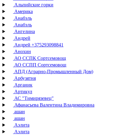
Альпийские горки
Америка
Анабэль
Анабэль
Ангелина
Андрей
Андрей +375293098841
Анохин
АО ССПК Сортсемовощ
АО ССПП Сортсемовощ
АПД (Аграрно-Промышленный Дом)
Арбузятня
Арганик
Артикул
АС "Тимирязевец"
Афанасьева Валентина Владимировна
ашан
ашан
Аэлита
Аэлита