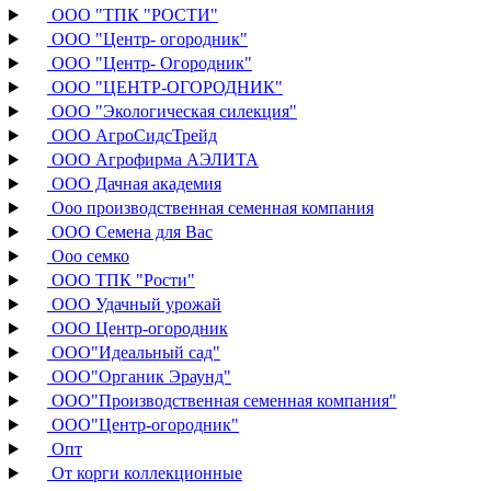
ООО "ТПК "РОСТИ"
ООО "Центр- огородник"
ООО "Центр- Огородник"
ООО "ЦЕНТР-ОГОРОДНИК"
ООО "Экологическая силекция"
ООО АгроСидсТрейд
ООО Агрофирма АЭЛИТА
ООО Дачная академия
Ооо производственная семенная компания
ООО Семена для Вас
Ооо семко
ООО ТПК "Рости"
ООО Удачный урожай
ООО Центр-огородник
ООО"Идеальный сад"
ООО"Органик Эраунд"
ООО"Производственная семенная компания"
ООО"Центр-огородник"
Опт
От корги коллекционные