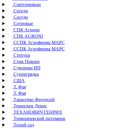
Сортсемовощ
Соседи
Соседи
Сотровые
СПК Агрони
СПК AGRONI
ССПК Агрофирма МАРС
ССПК Агрофирма МАРС
Степура
Стив Пиконе
Суворова ИП
Супергрядка
США
Т. Фая
Т. Фая
Тарасенко Феодосий
Терентьев Денис
ТЕХАНОВИЧ ГЕНРИХ
Тимирязевский питомник
Тихий сад