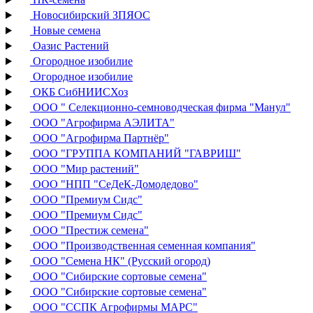
Новосибирский ЗПЯОС
Новые семена
Оазис Растений
Огородное изобилие
Огородное изобилие
ОКБ СибНИИСХоз
ООО " Селекционно-семноводческая фирма "Манул"
ООО "Агрофирма АЭЛИТА"
ООО "Агрофирма Партнёр"
ООО "ГРУППА КОМПАНИЙ "ГАВРИШ"
ООО "Мир растений"
ООО "НПП "СеДеК-Домодедово"
ООО "Премиум Сидс"
ООО "Премиум Сидс"
ООО "Престиж семена"
ООО "Производственная семенная компания"
ООО "Семена НК" (Русский огород)
ООО "Сибирские сортовые семена"
ООО "Сибирские сортовые семена"
ООО "ССПК Агрофирмы МАРС"