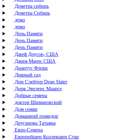
Деметра сибирь
Деметра Сибирь
демо
демо
День Памяти
День Памяти
День Памяти
Джеф Доусон, США
Джим Маерс США
Диантус Флора
Дивный сад
Дин Слейтер Dean Slater
Дирк Эвеленс Маарсе
Добрые семена
доктор Шимановский
Дом семян
Домашний помидор
Друганова Татьяна
Евро-Семена
Европейшен Коллекшен Стар