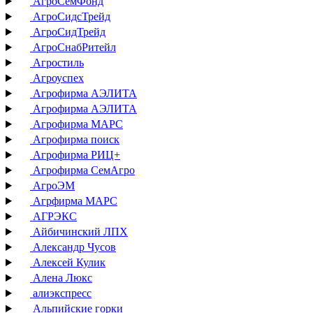
АгроСемФонд
АгроСидсТрейд
АгроСидТрейд
АгроСнабРитейл
Агростиль
Агроуспех
Агрофирма АЭЛИТА
Агрофирма АЭЛИТА
Агрофирма МАРС
Агрофирма поиск
Агрофирма РИЦ+
Агрофирма СемАгро
АгроЭМ
Агрфирма МАРС
АГРЭКС
Айбичинский ЛПХ
Александр Чусов
Алексей Кулик
Алена Люкс
алиэкспресс
Альпийские горки