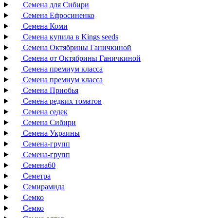
Семена для Сибири
Семена Ефросиненко
Семена Коми
Семена купила в Kings seeds
Семена Октябрины Ганичкиной
Семена от Октябрины Ганичкиной
Семена премиум класса
Семена премиум класса
Семена Приобья
Семена редких томатов
Семена седек
Семена Сибири
Семена Украины
Семена-групп
Семена-групп
Семена60
Семетра
Семирамида
Семко
Семко