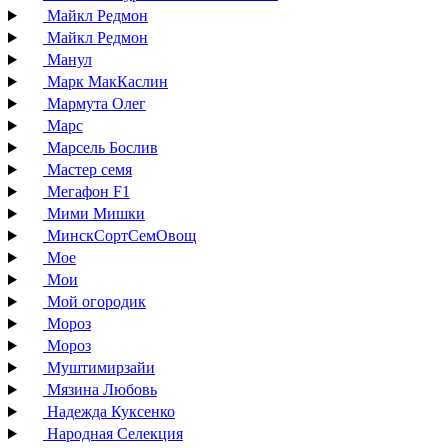
Майкл Редмон
Майкл Редмон
Манул
Марк МакКаслин
Мармута Олег
Марс
Марсель Бослив
Мастер семя
Мегафон F1
Мими Мишки
МинскСортСемОвощ
Мое
Мои
Мой огородик
Мороз
Мороз
Муштимирзайи
Мязина Любовь
Надежда Куксенко
Народная Селекция