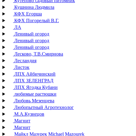
Кутепово садовый питомник
Кушнина Людмила
КФХ Егорша
КФХ Погорелый В.Г.
ЛА
Ленивый огород
Ленивый огород
Ленивый огород
Лесково, Т.В.Смирнова
Лесландия
Листок
ЛПХ Айбичинский
ЛПХ ЗЕЛЕНГРАД
ЛПХ Ягодка Кубани
любимые растюшки
Любовь Мезенцева
Любопытный Агротехнолог
М.А.Кузнецов
Магнит
Магнит
Майкл Мазурек Michael Mazourek