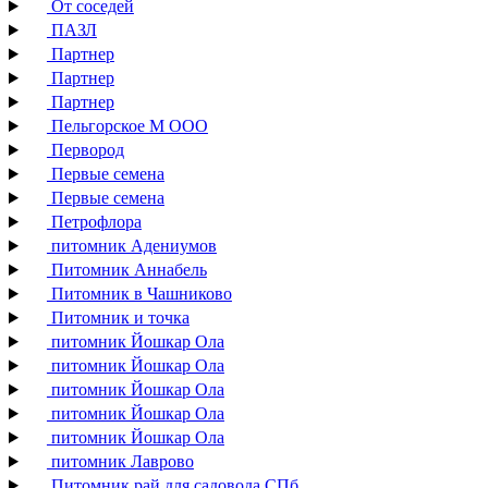
От соседей
ПАЗЛ
Партнер
Партнер
Партнер
Пельгорское М ООО
Первород
Первые семена
Первые семена
Петрофлора
питомник Адениумов
Питомник Аннабель
Питомник в Чашниково
Питомник и точка
питомник Йошкар Ола
питомник Йошкар Ола
питомник Йошкар Ола
питомник Йошкар Ола
питомник Йошкар Ола
питомник Лаврово
Питомник рай для садовода СПб