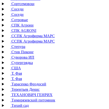
Сортсемовощ
Соседи
Соседи
Сотровые
СПК Агрони
СПК AGRONI
ССПК Агрофирма МАРС
ССПК Агрофирма МАРС
Степура
Стив Пиконе
Суворова ИП
Супергрядка
США
Т. Фая
Т. Фая
Тарасенко Феодосий
Терентьев Денис
ТЕХАНОВИЧ ГЕНРИХ
Тимирязевский питомник
Тихий сад