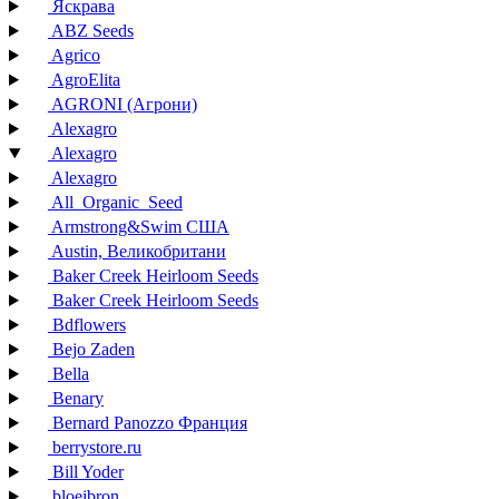
Яскрава
ABZ Seeds
Agrico
AgroElita
AGRONI (Агрони)
Alexagro
Alexagro
Alexagro
All_Organic_Seed
Armstrong&Swim США
Austin, Великобритани
Baker Creek Heirloom Seeds
Baker Creek Heirloom Seeds
Bdflowers
Bejo Zaden
Bella
Benary
Bernard Panozzo Франция
berrystore.ru
Bill Yoder
bloeibron