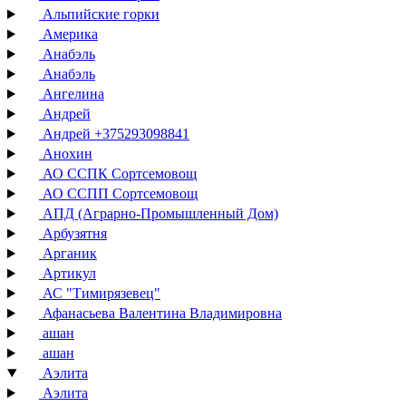
Альпийские горки
Америка
Анабэль
Анабэль
Ангелина
Андрей
Андрей +375293098841
Анохин
АО ССПК Сортсемовощ
АО ССПП Сортсемовощ
АПД (Аграрно-Промышленный Дом)
Арбузятня
Арганик
Артикул
АС "Тимирязевец"
Афанасьева Валентина Владимировна
ашан
ашан
Аэлита
Аэлита