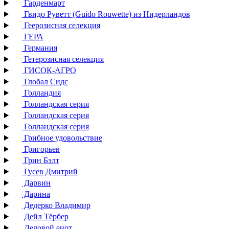
Гарденмарт
Гвидо Руветт (Guido Rouwette) из Нидерландов
Геерозисная селекция
ГЕРА
Германия
Гетерозисная селекция
ГИСОК-АГРО
Глобал Сидс
Голландия
Голландская серия
Голландская серия
Голландская серия
Грибное удовольствие
Григорьев
Грин Бэлт
Гусев Дмитрий
Дарвин
Дарина
Дедерко Владимир
Дейл Тёрбер
Деловой енот