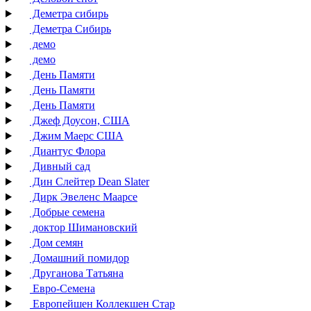
Деметра сибирь
Деметра Сибирь
демо
демо
День Памяти
День Памяти
День Памяти
Джеф Доусон, США
Джим Маерс США
Диантус Флора
Дивный сад
Дин Слейтер Dean Slater
Дирк Эвеленс Маарсе
Добрые семена
доктор Шимановский
Дом семян
Домашний помидор
Друганова Татьяна
Евро-Семена
Европейшен Коллекшен Стар