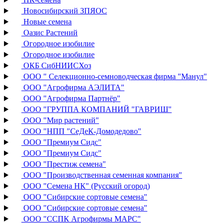
Новосибирский ЗПЯОС
Новые семена
Оазис Растений
Огородное изобилие
Огородное изобилие
ОКБ СибНИИСХоз
ООО " Селекционно-семноводческая фирма "Манул"
ООО "Агрофирма АЭЛИТА"
ООО "Агрофирма Партнёр"
ООО "ГРУППА КОМПАНИЙ "ГАВРИШ"
ООО "Мир растений"
ООО "НПП "СеДеК-Домодедово"
ООО "Премиум Сидс"
ООО "Премиум Сидс"
ООО "Престиж семена"
ООО "Производственная семенная компания"
ООО "Семена НК" (Русский огород)
ООО "Сибирские сортовые семена"
ООО "Сибирские сортовые семена"
ООО "ССПК Агрофирмы МАРС"