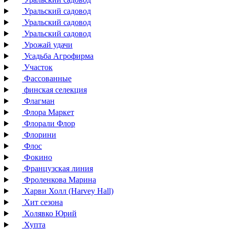
Уральский садовод
Уральский садовод
Уральский садовод
Урожай удачи
Усадьба Агрофирма
Участок
Фассованные
финская селекция
Флагман
Флора Маркет
Флорали Флор
Флорини
Флос
Фокино
Французская линия
Фроленкова Марина
Харви Холл (Harvey Hall)
Хит сезона
Холявко Юрий
Хупта