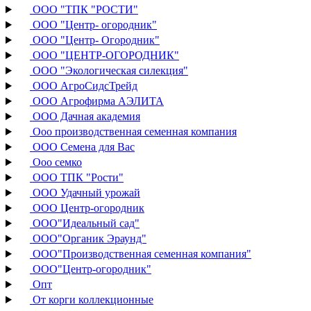
ООО "ТПК "РОСТИ"
ООО "Центр- огородник"
ООО "Центр- Огородник"
ООО "ЦЕНТР-ОГОРОДНИК"
ООО "Экологическая силекция"
ООО АгроСидсТрейд
ООО Агрофирма АЭЛИТА
ООО Дачная академия
Ооо производственная семенная компания
ООО Семена для Вас
Ооо семко
ООО ТПК "Рости"
ООО Удачный урожай
ООО Центр-огородник
ООО"Идеальный сад"
ООО"Органик Эраунд"
ООО"Производственная семенная компания"
ООО"Центр-огородник"
Опт
От корги коллекционные