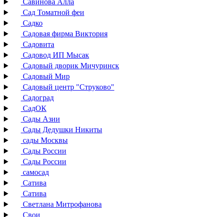
Савинова Алла
Сад Томатной феи
Садко
Садовая фирма Виктория
Садовита
Садовод ИП Мысак
Садовый дворик Мичуринск
Садовый Мир
Садовый центр "Струково"
Садоград
СадОК
Сады Азии
Сады Дедушки Никиты
сады Москвы
Сады России
Сады России
самосад
Сатива
Сатива
Светлана Митрофанова
Свои