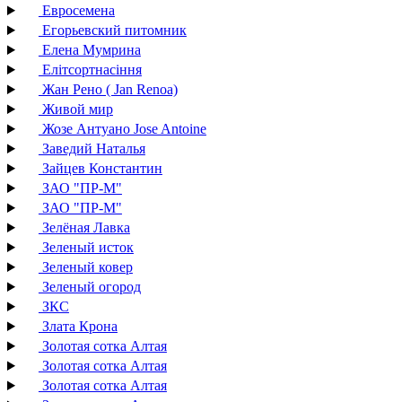
Евросемена
Егорьевский питомник
Елена Мумрина
Елітсортнасіння
Жан Рено ( Jan Renoa)
Живой мир
Жозе Антуано Jose Antoine
Заведий Наталья
Зайцев Константин
ЗАО "ПР-М"
ЗАО "ПР-М"
Зелёная Лавка
Зеленый исток
Зеленый ковер
Зеленый огород
ЗКС
Злата Крона
Золотая сотка Алтая
Золотая сотка Алтая
Золотая сотка Алтая