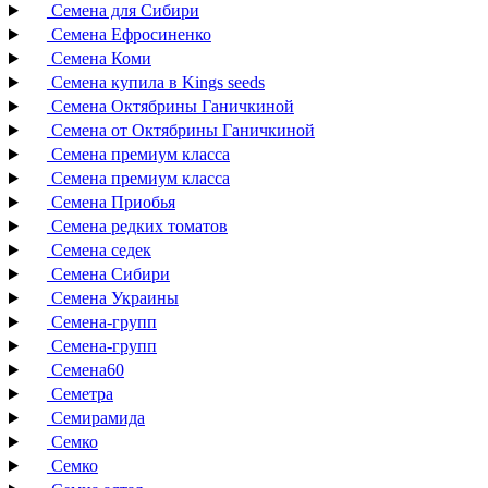
Семена для Сибири
Семена Ефросиненко
Семена Коми
Семена купила в Kings seeds
Семена Октябрины Ганичкиной
Семена от Октябрины Ганичкиной
Семена премиум класса
Семена премиум класса
Семена Приобья
Семена редких томатов
Семена седек
Семена Сибири
Семена Украины
Семена-групп
Семена-групп
Семена60
Семетра
Семирамида
Семко
Семко