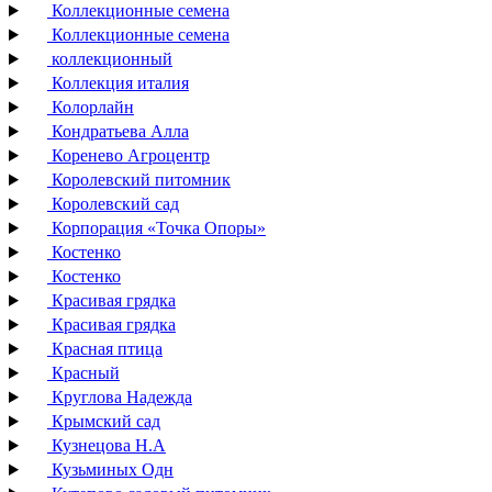
Коллекционные семена
Коллекционные семена
коллекционный
Коллекция италия
Колорлайн
Кондратьева Алла
Коренево Агроцентр
Королевский питомник
Королевский сад
Корпорация «Точка Опоры»
Костенко
Костенко
Красивая грядка
Красивая грядка
Красная птица
Красный
Круглова Надежда
Крымский сад
Кузнецова Н.А
Кузьминых Одн