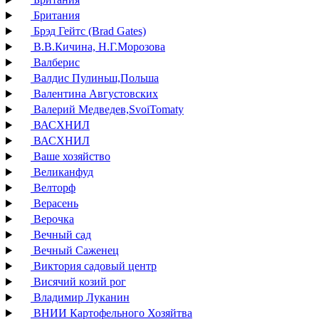
Британия
Брэд Гейтс (Brad Gates)
В.В.Кичина, Н.Г.Морозова
Валберис
Валдис Пулиньш,Польша
Валентина Августовских
Валерий Медведев,SvoiTomaty
ВАСХНИЛ
ВАСХНИЛ
Ваше хозяйство
Великанфуд
Велторф
Верасень
Верочка
Вечный сад
Вечный Саженец
Виктория садовый центр
Висячий козий рог
Владимир Луканин
ВНИИ Картофельного Хозяйтва