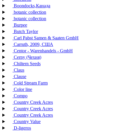
Boondocks,Канада
botanic collection
botanic collection
Burpee
Butch Taylor
Carl Pabst Samen & Saaten GmbH
Carruth, 2009, США
Centor - Warenhandels - GmbH
Cerny (Чехия)
Chiltern Seeds
Claus
Clause
Cold Stream Farm
Color line
Compo
Country Creek Acres
Country Creek Acres
Country Creek Acres
Country Value
D-ligeros