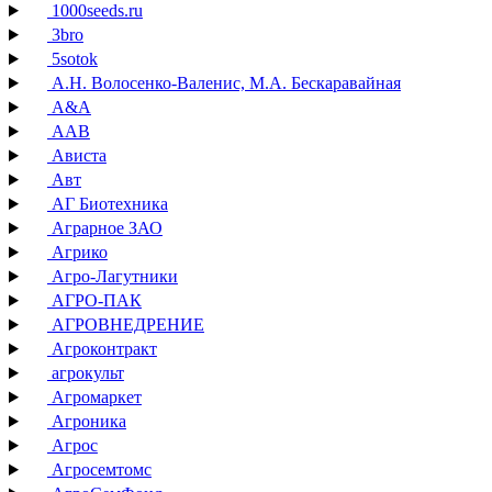
1000seeds.ru
3bro
5sotok
А.Н. Волосенко-Валенис, М.А. Бескаравайная
А&А
ААВ
Ависта
Авт
АГ Биотехника
Аграрное ЗАО
Агрико
Агро-Лагутники
АГРО-ПАК
АГРОВНЕДРЕНИЕ
Агроконтракт
агрокульт
Агромаркет
Агроника
Агрос
Агросемтомс