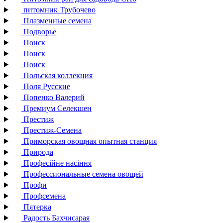
питомник Трубочево
Плазменные семена
Подворье
Поиск
Поиск
Поиск
Польская коллекция
Поля Русские
Попенко Валерий
Премиум Селекшен
Престиж
Престиж-Семена
Приморская овощная опытная станция
Природа
Професійне насіння
Профессиональные семена овощей
Профи
Профсемена
Пятерка
Радость Бахчисарая