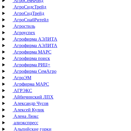
АгроСемФонд
АгроСидсТрейд
АгроСидТрейд
АгроСнабРитейл
Агростиль
Агроуспех
Агрофирма АЭЛИТА
Агрофирма АЭЛИТА
Агрофирма МАРС
Агрофирма поиск
Агрофирма РИЦ+
Агрофирма СемАгро
АгроЭМ
Агрфирма МАРС
АГРЭКС
Айбичинский ЛПХ
Александр Чусов
Алексей Кулик
Алена Люкс
алиэкспресс
Альпийские горки