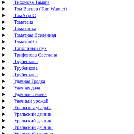
Тихонова Тамара
Том Вагнер (Tom Wagner)
ТомАгроС
Томатаня
Томатинка
Томатная Вселенная
ТоматовНа
Тополиный пух
Трифонова Светлана
Трубенкова
Трубенкова
Трубенкова
Удачная Грядка
Удачная дача
Удачные семена
Удачный урожай
Уральская усадьба
Уральский дачник
Уральский дачник
Уральский дачник.
Уральский садовод