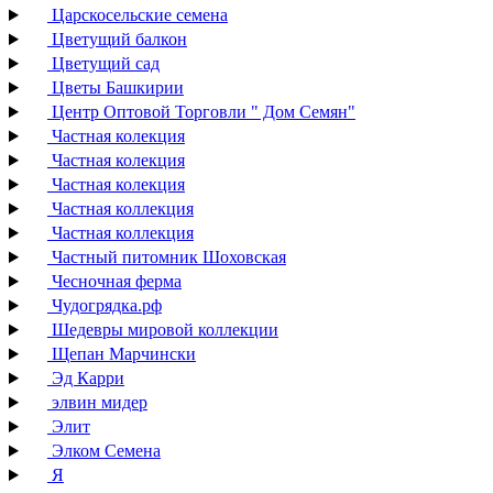
Царскосельские семена
Цветущий балкон
Цветущий сад
Цветы Башкирии
Центр Оптовой Торговли " Дом Семян"
Частная колекция
Частная колекция
Частная колекция
Частная коллекция
Частная коллекция
Частный питомник Шоховская
Чесночная ферма
Чудогрядка.рф
Шедевры мировой коллекции
Щепан Марчински
Эд Карри
элвин мидер
Элит
Элком Семена
Я