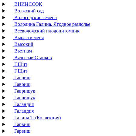
ВНИИССОК
Волжский сад
Вологодские семена
Володина Галина, Ягодное раздолье
Всеволожский плодопитомник
Вырасти меня
Высокий
Вьетнам
Вячеслав Станков
Г.Щит
Г.Щит
Гавриш
Гавриш
Гаврищук
Гаврищук
Галандия
Галандия
Галина Т. (Коллекция)
Гарвиш
Гарвиш