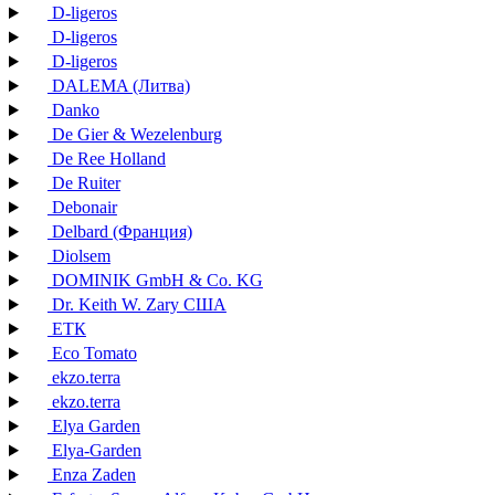
D-ligeros
D-ligeros
D-ligeros
DALEMA (Литва)
Danko
De Gier & Wezelenburg
De Ree Holland
De Ruiter
Debonair
Delbard (Франция)
Diolsem
DOMINIK GmbH & Co. KG
Dr. Keith W. Zary США
EТК
Eco Tomato
ekzo.terra
ekzo.terra
Elya Garden
Elya-Garden
Enza Zaden