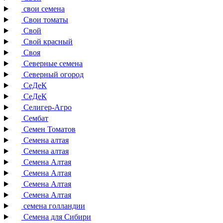
свои семена
Свои томаты
Свой
Свой красный
Своя
Северные семена
Северный огород
СеДеК
СеДеК
Селигер-Агро
Сембат
Семен Томатов
Семена алтая
Семена алтая
Семена Алтая
Семена Алтая
Семена Алтая
Семена Алтая
семена голландии
Семена для Сибири