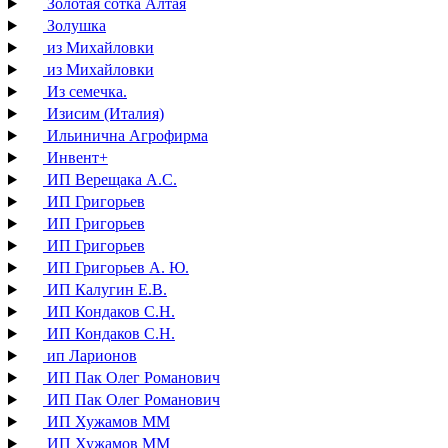
Золотая сотка Алтая
Золушка
из Михайловки
из Михайловки
Из семечка.
Изисим (Италия)
Ильинична Агрофирма
Инвент+
ИП Верещака А.С.
ИП Григорьев
ИП Григорьев
ИП Григорьев
ИП Григорьев А. Ю.
ИП Калугин Е.В.
ИП Кондаков С.Н.
ИП Кондаков С.Н.
ип Ларионов
ИП Пак Олег Романович
ИП Пак Олег Романович
ИП Хужамов ММ
ИП Хужамов ММ