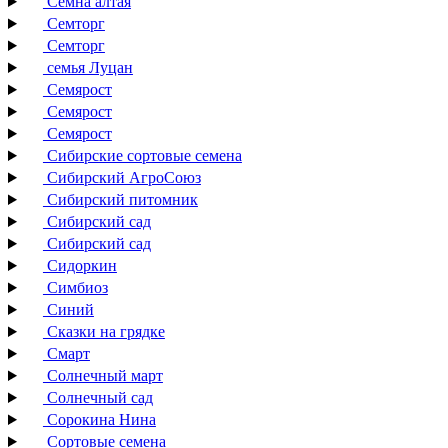
Семна алтая
Семторг
Семторг
семья Луцан
Семярост
Семярост
Семярост
Сибирские сортовые семена
Сибирский АгроСоюз
Сибирский питомник
Сибирский сад
Сибирский сад
Сидоркин
Симбиоз
Синий
Сказки на грядке
Смарт
Солнечный март
Солнечный сад
Сорокина Нина
Сортовые семена