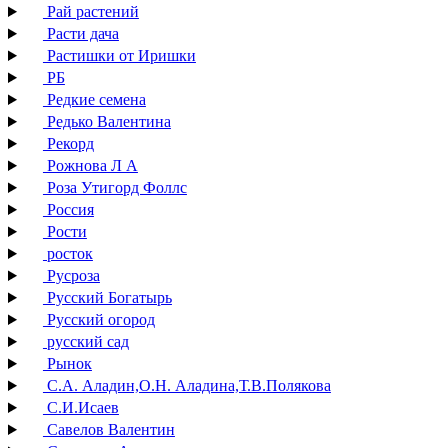
Рай растений
Расти дача
Растишки от Иришки
РБ
Редкие семена
Редько Валентина
Рекорд
Рожнова Л А
Роза Утигорд Фоллс
Россия
Рости
росток
Русроза
Русский Богатырь
Русский огород
русский сад
Рынок
С.А. Аладин,О.Н. Аладина,Т.В.Полякова
С.И.Исаев
Савелов Валентин