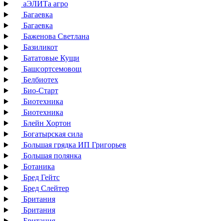
аЭЛИТа агро
Багаевка
Багаевка
Баженова Светлана
Базиликот
Бататовые Кущи
Башсортсемовощ
Белбиотех
Био-Старт
Биотехника
Биотехника
Блейн Хортон
Богатырская сила
Большая грядка ИП Григорьев
Большая полянка
Ботаника
Бред Гейтс
Бред Слейтер
Британия
Британия
Британия