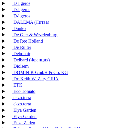
D-ligeros
D-ligeros
D-ligeros
DALEMA (Литва)
Danko
De Gier & Wezelenburg
De Ree Holland
De Ruiter
Debonair
Delbard (Франция)
Diolsem
DOMINIK GmbH & Co. KG
Dr. Keith W. Zary США
EТК
Eco Tomato
ekzo.terra
ekzo.terra
Elya Garden
Elya-Garden
Enza Zaden