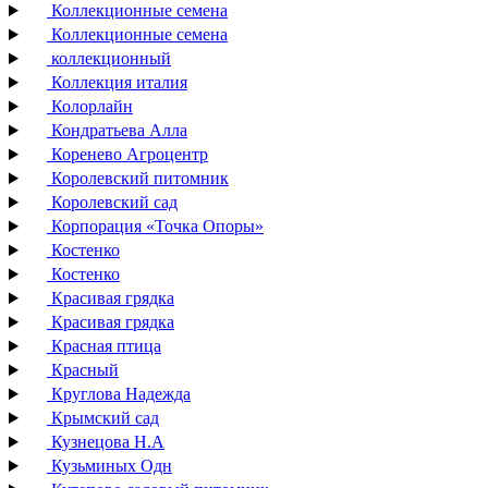
Коллекционные семена
Коллекционные семена
коллекционный
Коллекция италия
Колорлайн
Кондратьева Алла
Коренево Агроцентр
Королевский питомник
Королевский сад
Корпорация «Точка Опоры»
Костенко
Костенко
Красивая грядка
Красивая грядка
Красная птица
Красный
Круглова Надежда
Крымский сад
Кузнецова Н.А
Кузьминых Одн