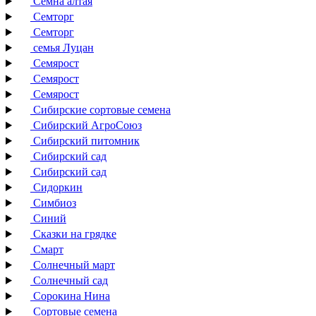
Семна алтая
Семторг
Семторг
семья Луцан
Семярост
Семярост
Семярост
Сибирские сортовые семена
Сибирский АгроСоюз
Сибирский питомник
Сибирский сад
Сибирский сад
Сидоркин
Симбиоз
Синий
Сказки на грядке
Смарт
Солнечный март
Солнечный сад
Сорокина Нина
Сортовые семена