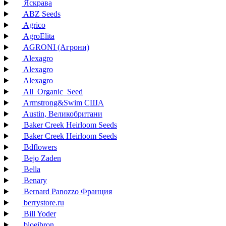
Яскрава
ABZ Seeds
Agrico
AgroElita
AGRONI (Агрони)
Alexagro
Alexagro
Alexagro
All_Organic_Seed
Armstrong&Swim США
Austin, Великобритани
Baker Creek Heirloom Seeds
Baker Creek Heirloom Seeds
Bdflowers
Bejo Zaden
Bella
Benary
Bernard Panozzo Франция
berrystore.ru
Bill Yoder
bloeibron