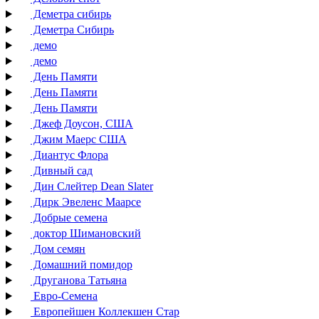
Деметра сибирь
Деметра Сибирь
демо
демо
День Памяти
День Памяти
День Памяти
Джеф Доусон, США
Джим Маерс США
Диантус Флора
Дивный сад
Дин Слейтер Dean Slater
Дирк Эвеленс Маарсе
Добрые семена
доктор Шимановский
Дом семян
Домашний помидор
Друганова Татьяна
Евро-Семена
Европейшен Коллекшен Стар