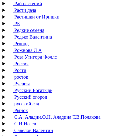
Рай растений
Расти дача
Растишки от Иришки
РБ
Редкие семена
Редько Валентина
Рекорд
Рожнова Л А
Роза Утигорд Фоллс
Россия
Рости
росток
Русроза
Русский Богатырь
Русский огород
русский сад
Рынок
С.А. Аладин,О.Н. Аладина,Т.В.Полякова
С.И.Исаев
Савелов Валентин