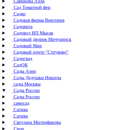
Савинова Алла
Сад Томатной феи
Садко
Садовая фирма Виктория
Садовита
Садовод ИП Мысак
Садовый дворик Мичуринск
Садовый Мир
Садовый центр "Струково"
Садоград
СадОК
Сады Азии
Сады Дедушки Никиты
сады Москвы
Сады России
Сады России
самосад
Сатива
Сатива
Светлана Митрофанова
Свои