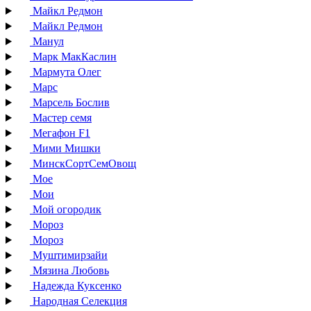
Майкл Редмон
Майкл Редмон
Манул
Марк МакКаслин
Мармута Олег
Марс
Марсель Бослив
Мастер семя
Мегафон F1
Мими Мишки
МинскСортСемОвощ
Мое
Мои
Мой огородик
Мороз
Мороз
Муштимирзайи
Мязина Любовь
Надежда Куксенко
Народная Селекция