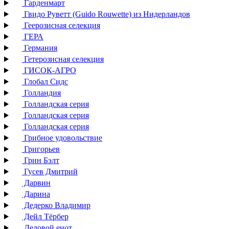
Гарденмарт
Гвидо Руветт (Guido Rouwette) из Нидерландов
Геерозисная селекция
ГЕРА
Германия
Гетерозисная селекция
ГИСОК-АГРО
Глобал Сидс
Голландия
Голландская серия
Голландская серия
Голландская серия
Грибное удовольствие
Григорьев
Грин Бэлт
Гусев Дмитрий
Дарвин
Дарина
Дедерко Владимир
Дейл Тёрбер
Деловой енот