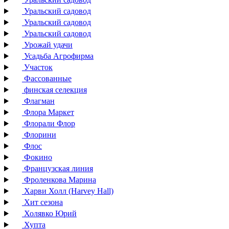
Уральский садовод
Уральский садовод
Уральский садовод
Урожай удачи
Усадьба Агрофирма
Участок
Фассованные
финская селекция
Флагман
Флора Маркет
Флорали Флор
Флорини
Флос
Фокино
Французская линия
Фроленкова Марина
Харви Холл (Harvey Hall)
Хит сезона
Холявко Юрий
Хупта