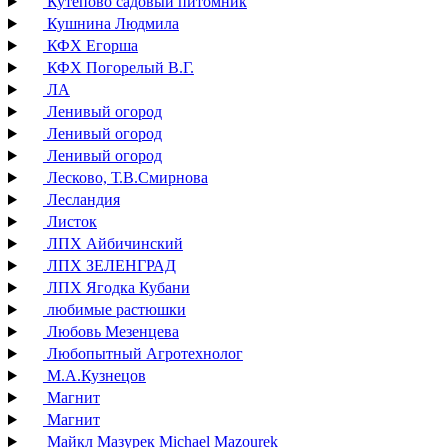
Кутепово садовый питомник
Кушнина Людмила
КФХ Егорша
КФХ Погорелый В.Г.
ЛА
Ленивый огород
Ленивый огород
Ленивый огород
Лесково, Т.В.Смирнова
Лесландия
Листок
ЛПХ Айбичинский
ЛПХ ЗЕЛЕНГРАД
ЛПХ Ягодка Кубани
любимые растюшки
Любовь Мезенцева
Любопытный Агротехнолог
М.А.Кузнецов
Магнит
Магнит
Майкл Мазурек Michael Mazourek