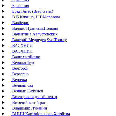
Британия
Брэд Гейтс (Brad Gates)
В.В.Кичина, Н.Г.Морозова
Валберис
Валдис Пулиньш,Польша
Валентина Августовских
Валерий Медведев,SvoiTomaty
ВАСХНИЛ
ВАСХНИЛ
Ваше хозяйство
Великанфуд
Велторф
Верасень
Верочка
Вечный сад
Вечный Саженец
Виктория садовый центр
Висячий козий рог
Владимир Луканин
ВНИИ Картофельного Хозяйтва