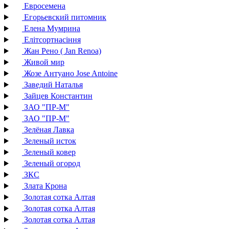
Евросемена
Егорьевский питомник
Елена Мумрина
Елітсортнасіння
Жан Рено ( Jan Renoa)
Живой мир
Жозе Антуано Jose Antoine
Заведий Наталья
Зайцев Константин
ЗАО "ПР-М"
ЗАО "ПР-М"
Зелёная Лавка
Зеленый исток
Зеленый ковер
Зеленый огород
ЗКС
Злата Крона
Золотая сотка Алтая
Золотая сотка Алтая
Золотая сотка Алтая