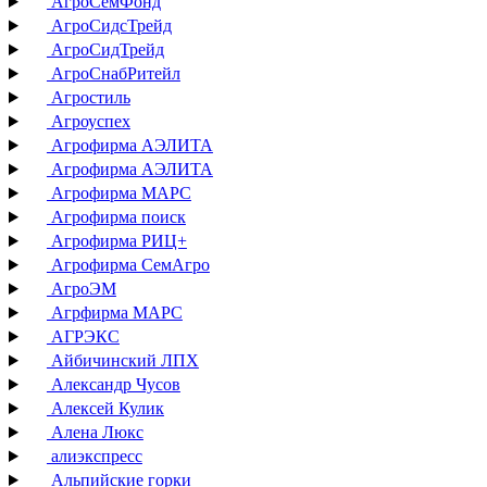
АгроСемФонд
АгроСидсТрейд
АгроСидТрейд
АгроСнабРитейл
Агростиль
Агроуспех
Агрофирма АЭЛИТА
Агрофирма АЭЛИТА
Агрофирма МАРС
Агрофирма поиск
Агрофирма РИЦ+
Агрофирма СемАгро
АгроЭМ
Агрфирма МАРС
АГРЭКС
Айбичинский ЛПХ
Александр Чусов
Алексей Кулик
Алена Люкс
алиэкспресс
Альпийские горки