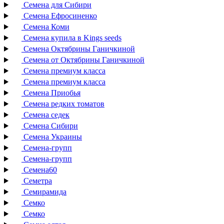
Семена для Сибири
Семена Ефросиненко
Семена Коми
Семена купила в Kings seeds
Семена Октябрины Ганичкиной
Семена от Октябрины Ганичкиной
Семена премиум класса
Семена премиум класса
Семена Приобья
Семена редких томатов
Семена седек
Семена Сибири
Семена Украины
Семена-групп
Семена-групп
Семена60
Семетра
Семирамида
Семко
Семко