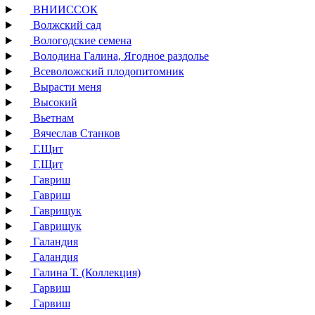
ВНИИССОК
Волжский сад
Вологодские семена
Володина Галина, Ягодное раздолье
Всеволожский плодопитомник
Вырасти меня
Высокий
Вьетнам
Вячеслав Станков
Г.Щит
Г.Щит
Гавриш
Гавриш
Гаврищук
Гаврищук
Галандия
Галандия
Галина Т. (Коллекция)
Гарвиш
Гарвиш