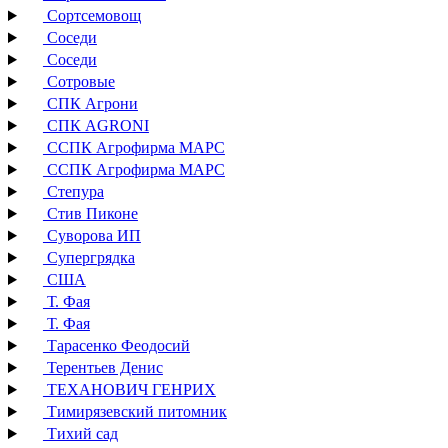
Сортсемовощ
Соседи
Соседи
Сотровые
СПК Агрони
СПК AGRONI
ССПК Агрофирма МАРС
ССПК Агрофирма МАРС
Степура
Стив Пиконе
Суворова ИП
Супергрядка
США
Т. Фая
Т. Фая
Тарасенко Феодосий
Терентьев Денис
ТЕХАНОВИЧ ГЕНРИХ
Тимирязевский питомник
Тихий сад