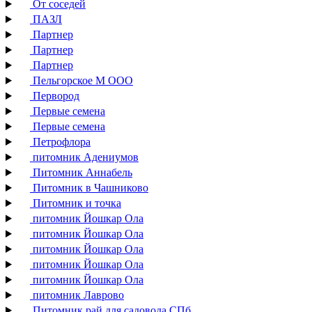
От соседей
ПАЗЛ
Партнер
Партнер
Партнер
Пельгорское М ООО
Первород
Первые семена
Первые семена
Петрофлора
питомник Адениумов
Питомник Аннабель
Питомник в Чашниково
Питомник и точка
питомник Йошкар Ола
питомник Йошкар Ола
питомник Йошкар Ола
питомник Йошкар Ола
питомник Йошкар Ола
питомник Лаврово
Питомник рай для садовода СПб