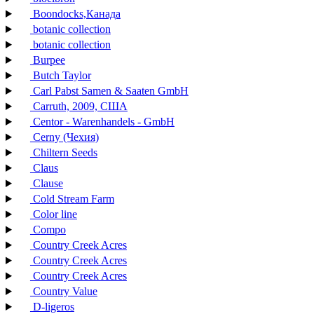
Boondocks,Канада
botanic collection
botanic collection
Burpee
Butch Taylor
Carl Pabst Samen & Saaten GmbH
Carruth, 2009, США
Centor - Warenhandels - GmbH
Cerny (Чехия)
Chiltern Seeds
Claus
Clause
Cold Stream Farm
Color line
Compo
Country Creek Acres
Country Creek Acres
Country Creek Acres
Country Value
D-ligeros