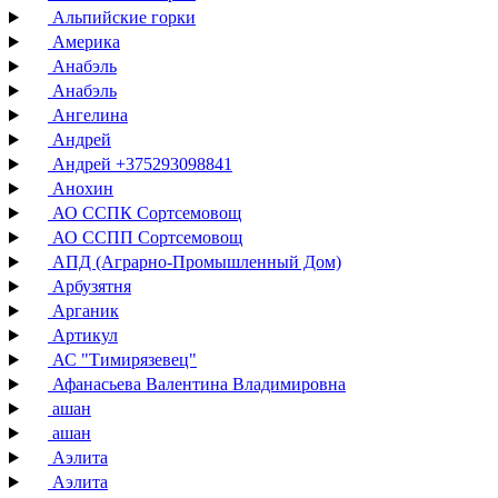
Альпийские горки
Америка
Анабэль
Анабэль
Ангелина
Андрей
Андрей +375293098841
Анохин
АО ССПК Сортсемовощ
АО ССПП Сортсемовощ
АПД (Аграрно-Промышленный Дом)
Арбузятня
Арганик
Артикул
АС "Тимирязевец"
Афанасьева Валентина Владимировна
ашан
ашан
Аэлита
Аэлита