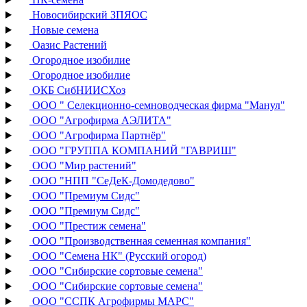
Новосибирский ЗПЯОС
Новые семена
Оазис Растений
Огородное изобилие
Огородное изобилие
ОКБ СибНИИСХоз
ООО " Селекционно-семноводческая фирма "Манул"
ООО "Агрофирма АЭЛИТА"
ООО "Агрофирма Партнёр"
ООО "ГРУППА КОМПАНИЙ "ГАВРИШ"
ООО "Мир растений"
ООО "НПП "СеДеК-Домодедово"
ООО "Премиум Сидс"
ООО "Премиум Сидс"
ООО "Престиж семена"
ООО "Производственная семенная компания"
ООО "Семена НК" (Русский огород)
ООО "Сибирские сортовые семена"
ООО "Сибирские сортовые семена"
ООО "ССПК Агрофирмы МАРС"