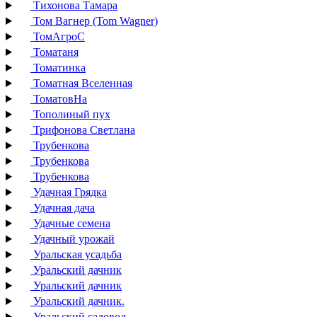
Тихонова Тамара
Том Вагнер (Tom Wagner)
ТомАгроС
Томатаня
Томатинка
Томатная Вселенная
ТоматовНа
Тополиный пух
Трифонова Светлана
Трубенкова
Трубенкова
Трубенкова
Удачная Грядка
Удачная дача
Удачные семена
Удачный урожай
Уральская усадьба
Уральский дачник
Уральский дачник
Уральский дачник.
Уральский садовод