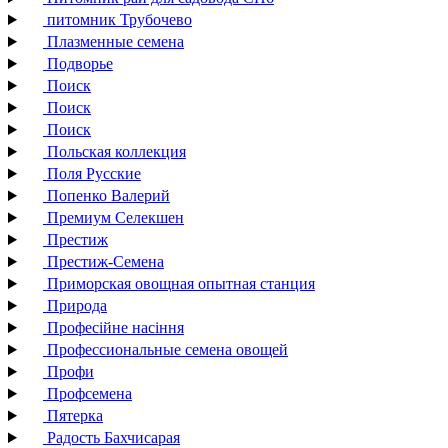
питомник Трубочево
Плазменные семена
Подворье
Поиск
Поиск
Поиск
Польская коллекция
Поля Русские
Попенко Валерий
Премиум Селекшен
Престиж
Престиж-Семена
Приморская овощная опытная станция
Природа
Професійне насіння
Профессиональные семена овощей
Профи
Профсемена
Пятерка
Радость Бахчисарая