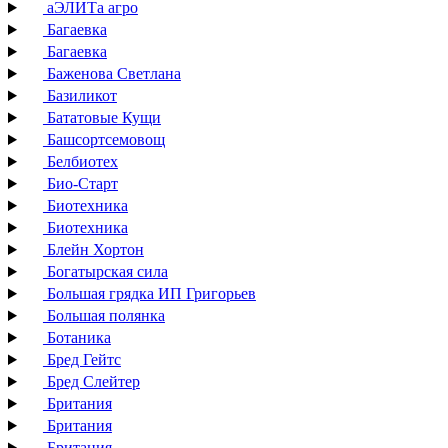
аЭЛИТа агро
Багаевка
Багаевка
Баженова Светлана
Базиликот
Бататовые Кущи
Башсортсемовощ
Белбиотех
Био-Старт
Биотехника
Биотехника
Блейн Хортон
Богатырская сила
Большая грядка ИП Григорьев
Большая полянка
Ботаника
Бред Гейтс
Бред Слейтер
Британия
Британия
Британия