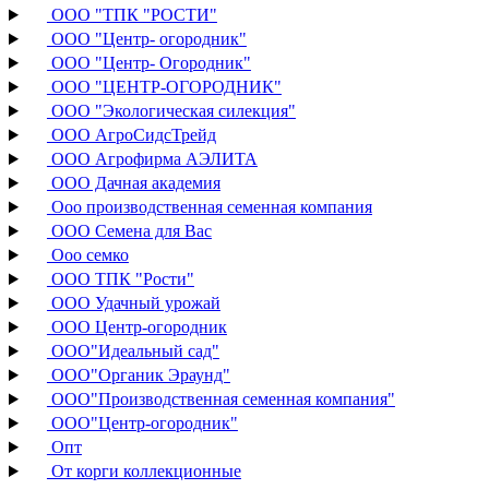
ООО "ТПК "РОСТИ"
ООО "Центр- огородник"
ООО "Центр- Огородник"
ООО "ЦЕНТР-ОГОРОДНИК"
ООО "Экологическая силекция"
ООО АгроСидсТрейд
ООО Агрофирма АЭЛИТА
ООО Дачная академия
Ооо производственная семенная компания
ООО Семена для Вас
Ооо семко
ООО ТПК "Рости"
ООО Удачный урожай
ООО Центр-огородник
ООО"Идеальный сад"
ООО"Органик Эраунд"
ООО"Производственная семенная компания"
ООО"Центр-огородник"
Опт
От корги коллекционные