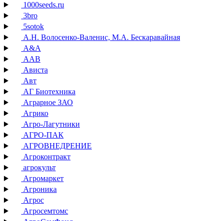
1000seeds.ru
3bro
5sotok
А.Н. Волосенко-Валенис, М.А. Бескаравайная
А&А
ААВ
Ависта
Авт
АГ Биотехника
Аграрное ЗАО
Агрико
Агро-Лагутники
АГРО-ПАК
АГРОВНЕДРЕНИЕ
Агроконтракт
агрокульт
Агромаркет
Агроника
Агрос
Агросемтомс