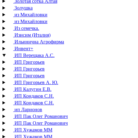
Золотая сотка Алтая
Золушка
из Михайловки
из Михайловки
Из семечка.
Изисим (Италия)
Ильинична Агрофирма
Инвент+
ИП Верещака А.С.
ИП Григорьев
ИП Григорьев
ИП Григорьев
ИП Григорьев А. Ю.
ИП Калугин Е.В.
ИП Кондаков С.Н.
ИП Кондаков С.Н.
ип Ларионов
ИП Пак Олег Романович
ИП Пак Олег Романович
ИП Хужамов ММ
ИП Хужамов ММ