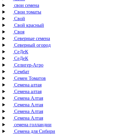
свои семена
Свои томаты
Свой
Свой красный
Своя
Северные семена
Северный огород
СеДеК
СеДеК
Селигер-Агро
Сембат
Семен Томатов
Семена алтая
Семена алтая
Семена Алтая
Семена Алтая
Семена Алтая
Семена Алтая
семена голландии
Семена для Сибири