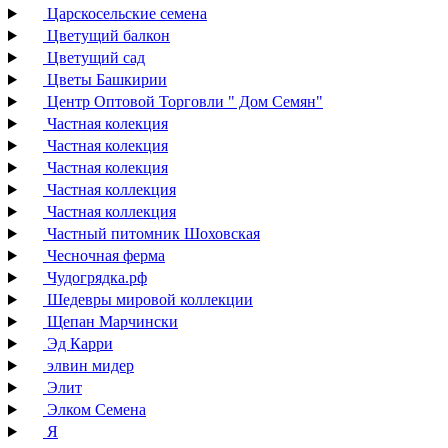
Царскосельские семена
Цветущий балкон
Цветущий сад
Цветы Башкирии
Центр Оптовой Торговли " Дом Семян"
Частная колекция
Частная колекция
Частная колекция
Частная коллекция
Частная коллекция
Частный питомник Шоховская
Чесночная ферма
Чудогрядка.рф
Шедевры мировой коллекции
Щепан Марчински
Эд Карри
элвин мидер
Элит
Элком Семена
Я