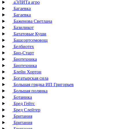
аЭЛИТа агро
Багаевка
Багаевка
Баженова Светлана
Базиликот
Бататовые Кущи
Башсортсемовощ
Белбиотех
Био-Старт
Биотехника
Биотехника
Блейн Хортон
Богатырская сила
Большая грядка ИП Григорьев
Большая полянка
Ботаника
Бред Гейтс
Бред Слейтер
Британия
Британия
Британия