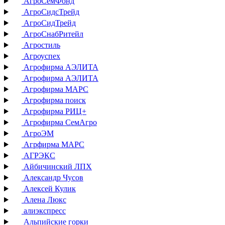
АгроСемФонд
АгроСидсТрейд
АгроСидТрейд
АгроСнабРитейл
Агростиль
Агроуспех
Агрофирма АЭЛИТА
Агрофирма АЭЛИТА
Агрофирма МАРС
Агрофирма поиск
Агрофирма РИЦ+
Агрофирма СемАгро
АгроЭМ
Агрфирма МАРС
АГРЭКС
Айбичинский ЛПХ
Александр Чусов
Алексей Кулик
Алена Люкс
алиэкспресс
Альпийские горки