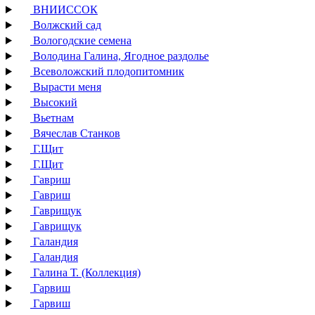
ВНИИССОК
Волжский сад
Вологодские семена
Володина Галина, Ягодное раздолье
Всеволожский плодопитомник
Вырасти меня
Высокий
Вьетнам
Вячеслав Станков
Г.Щит
Г.Щит
Гавриш
Гавриш
Гаврищук
Гаврищук
Галандия
Галандия
Галина Т. (Коллекция)
Гарвиш
Гарвиш