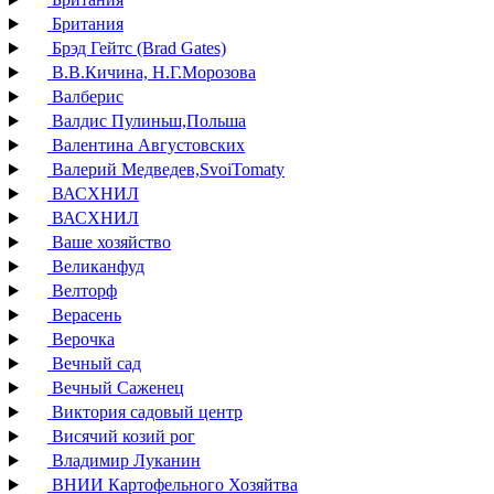
Британия
Брэд Гейтс (Brad Gates)
В.В.Кичина, Н.Г.Морозова
Валберис
Валдис Пулиньш,Польша
Валентина Августовских
Валерий Медведев,SvoiTomaty
ВАСХНИЛ
ВАСХНИЛ
Ваше хозяйство
Великанфуд
Велторф
Верасень
Верочка
Вечный сад
Вечный Саженец
Виктория садовый центр
Висячий козий рог
Владимир Луканин
ВНИИ Картофельного Хозяйтва