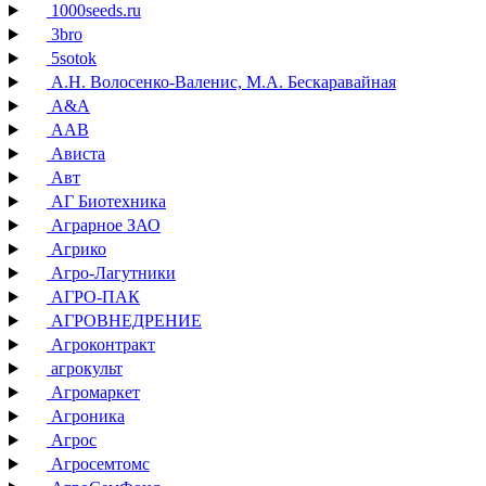
1000seeds.ru
3bro
5sotok
А.Н. Волосенко-Валенис, М.А. Бескаравайная
А&А
ААВ
Ависта
Авт
АГ Биотехника
Аграрное ЗАО
Агрико
Агро-Лагутники
АГРО-ПАК
АГРОВНЕДРЕНИЕ
Агроконтракт
агрокульт
Агромаркет
Агроника
Агрос
Агросемтомс