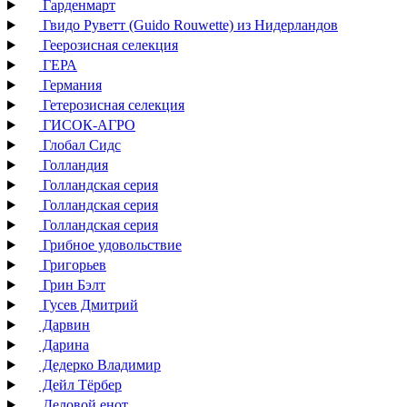
Гарденмарт
Гвидо Руветт (Guido Rouwette) из Нидерландов
Геерозисная селекция
ГЕРА
Германия
Гетерозисная селекция
ГИСОК-АГРО
Глобал Сидс
Голландия
Голландская серия
Голландская серия
Голландская серия
Грибное удовольствие
Григорьев
Грин Бэлт
Гусев Дмитрий
Дарвин
Дарина
Дедерко Владимир
Дейл Тёрбер
Деловой енот