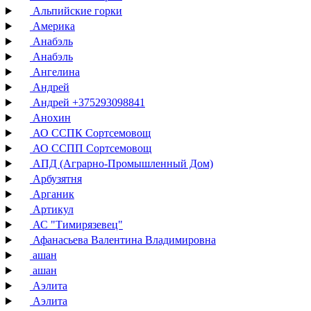
Альпийские горки
Америка
Анабэль
Анабэль
Ангелина
Андрей
Андрей +375293098841
Анохин
АО ССПК Сортсемовощ
АО ССПП Сортсемовощ
АПД (Аграрно-Промышленный Дом)
Арбузятня
Арганик
Артикул
АС "Тимирязевец"
Афанасьева Валентина Владимировна
ашан
ашан
Аэлита
Аэлита