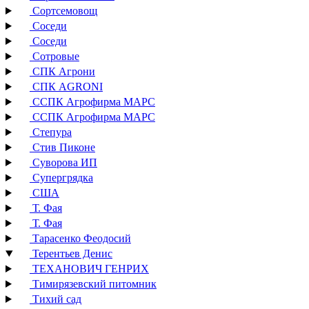
Сортсемовощ
Соседи
Соседи
Сотровые
СПК Агрони
СПК AGRONI
ССПК Агрофирма МАРС
ССПК Агрофирма МАРС
Степура
Стив Пиконе
Суворова ИП
Супергрядка
США
Т. Фая
Т. Фая
Тарасенко Феодосий
Терентьев Денис
ТЕХАНОВИЧ ГЕНРИХ
Тимирязевский питомник
Тихий сад