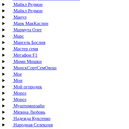
Майкл Редмон
Майкл Редмон
Манул
Марк МакКаслин
Мармута Олег
Марс
Марсель Бослив
Мастер семя
Мегафон F1
Мими Мишки
МинскСортСемОвощ
Мое
Мои
Мой огородик
Мороз
Мороз
Муштимирзайи
Мязина Любовь
Надежда Куксенко
Народная Селекция