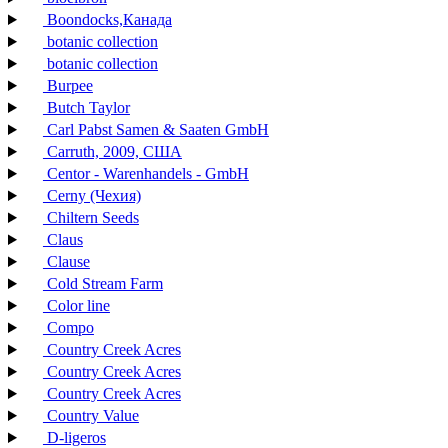
Boondocks,Канада
botanic collection
botanic collection
Burpee
Butch Taylor
Carl Pabst Samen & Saaten GmbH
Carruth, 2009, США
Centor - Warenhandels - GmbH
Cerny (Чехия)
Chiltern Seeds
Claus
Clause
Cold Stream Farm
Color line
Compo
Country Creek Acres
Country Creek Acres
Country Creek Acres
Country Value
D-ligeros