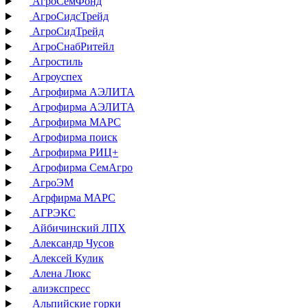
АгроСемФонд
АгроСидсТрейд
АгроСидТрейд
АгроСнабРитейл
Агростиль
Агроуспех
Агрофирма АЭЛИТА
Агрофирма АЭЛИТА
Агрофирма МАРС
Агрофирма поиск
Агрофирма РИЦ+
Агрофирма СемАгро
АгроЭМ
Агрфирма МАРС
АГРЭКС
Айбичинский ЛПХ
Александр Чусов
Алексей Кулик
Алена Люкс
алиэкспресс
Альпийские горки