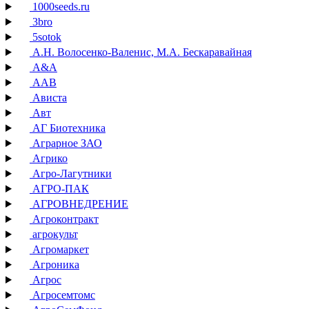
1000seeds.ru
3bro
5sotok
А.Н. Волосенко-Валенис, М.А. Бескаравайная
А&А
ААВ
Ависта
Авт
АГ Биотехника
Аграрное ЗАО
Агрико
Агро-Лагутники
АГРО-ПАК
АГРОВНЕДРЕНИЕ
Агроконтракт
агрокульт
Агромаркет
Агроника
Агрос
Агросемтомс