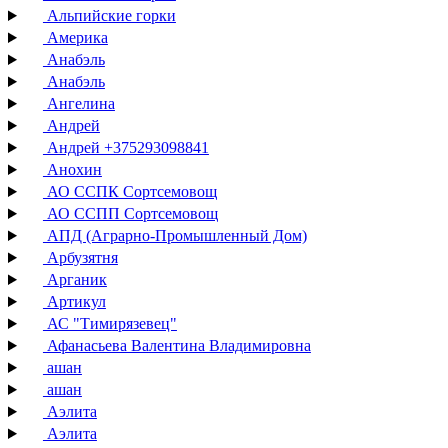
Альпийские горки
Америка
Анабэль
Анабэль
Ангелина
Андрей
Андрей +375293098841
Анохин
АО ССПК Сортсемовощ
АО ССПП Сортсемовощ
АПД (Аграрно-Промышленный Дом)
Арбузятня
Арганик
Артикул
АС "Тимирязевец"
Афанасьева Валентина Владимировна
ашан
ашан
Аэлита
Аэлита