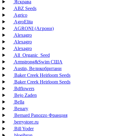
Яскрава
ABZ Seeds
Agrico
AgroElita
AGRONI (Агрони)
Alexagro
Alexagro
Alexagro
All_Organic_Seed
Armstrong&Swim США
Austin, Великобритани
Baker Creek Heirloom Seeds
Baker Creek Heirloom Seeds
Bdflowers
Bejo Zaden
Bella
Benary
Bernard Panozzo Франция
berrystore.ru
Bill Yoder
bloeibron