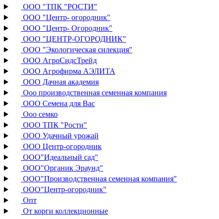
ООО "ТПК "РОСТИ"
ООО "Центр- огородник"
ООО "Центр- Огородник"
ООО "ЦЕНТР-ОГОРОДНИК"
ООО "Экологическая силекция"
ООО АгроСидсТрейд
ООО Агрофирма АЭЛИТА
ООО Дачная академия
Ооо производственная семенная компания
ООО Семена для Вас
Ооо семко
ООО ТПК "Рости"
ООО Удачный урожай
ООО Центр-огородник
ООО"Идеальный сад"
ООО"Органик Эраунд"
ООО"Производственная семенная компания"
ООО"Центр-огородник"
Опт
От корги коллекционные