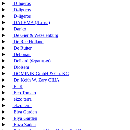
D-ligeros
D-ligeros
D-ligeros
DALEMA (Литва)
Danko
De Gier & Wezelenburg
De Ree Holland
De Ruiter
Debonair
Delbard (Франция)
Diolsem
DOMINIK GmbH & Co. KG
Dr. Keith W. Zary США
EТК
Eco Tomato
ekzo.terra
ekzo.terra
Elya Garden
Elya-Garden
Enza Zaden