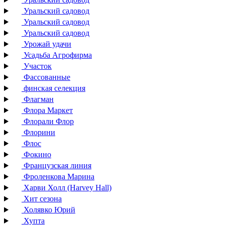
Уральский садовод
Уральский садовод
Уральский садовод
Урожай удачи
Усадьба Агрофирма
Участок
Фассованные
финская селекция
Флагман
Флора Маркет
Флорали Флор
Флорини
Флос
Фокино
Французская линия
Фроленкова Марина
Харви Холл (Harvey Hall)
Хит сезона
Холявко Юрий
Хупта