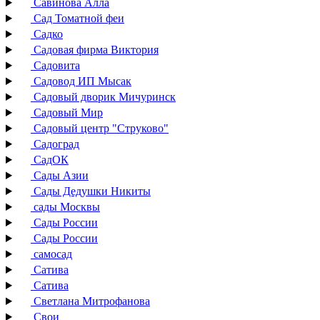
Савинова Алла
Сад Томатной феи
Садко
Садовая фирма Виктория
Садовита
Садовод ИП Мысак
Садовый дворик Мичуринск
Садовый Мир
Садовый центр "Струково"
Садоград
СадОК
Сады Азии
Сады Дедушки Никиты
сады Москвы
Сады России
Сады России
самосад
Сатива
Сатива
Светлана Митрофанова
Свои