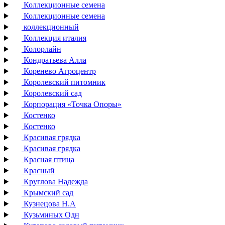
Коллекционные семена
Коллекционные семена
коллекционный
Коллекция италия
Колорлайн
Кондратьева Алла
Коренево Агроцентр
Королевский питомник
Королевский сад
Корпорация «Точка Опоры»
Костенко
Костенко
Красивая грядка
Красивая грядка
Красная птица
Красный
Круглова Надежда
Крымский сад
Кузнецова Н.А
Кузьминых Одн