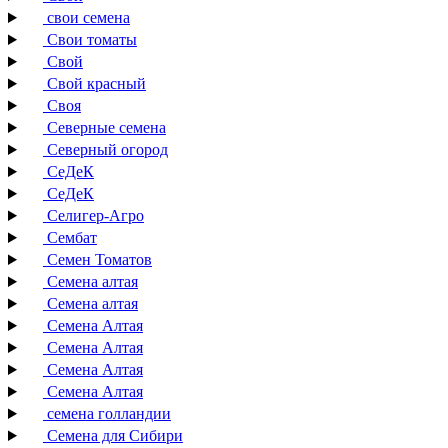
свои семена
Свои томаты
Свой
Свой красный
Своя
Северные семена
Северный огород
СеДеК
СеДеК
Селигер-Агро
Сембат
Семен Томатов
Семена алтая
Семена алтая
Семена Алтая
Семена Алтая
Семена Алтая
Семена Алтая
семена голландии
Семена для Сибири