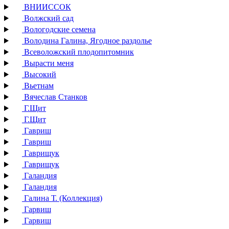
ВНИИССОК
Волжский сад
Вологодские семена
Володина Галина, Ягодное раздолье
Всеволожский плодопитомник
Вырасти меня
Высокий
Вьетнам
Вячеслав Станков
Г.Щит
Г.Щит
Гавриш
Гавриш
Гаврищук
Гаврищук
Галандия
Галандия
Галина Т. (Коллекция)
Гарвиш
Гарвиш