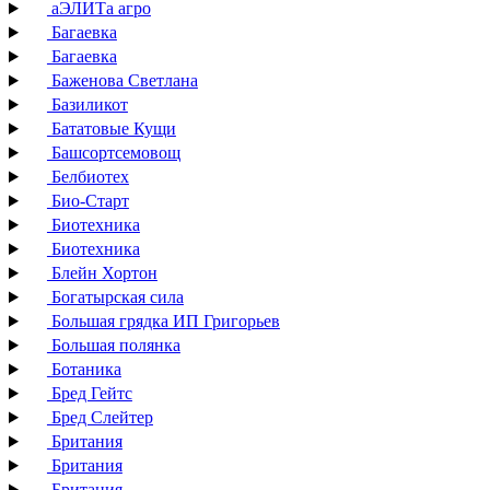
аЭЛИТа агро
Багаевка
Багаевка
Баженова Светлана
Базиликот
Бататовые Кущи
Башсортсемовощ
Белбиотех
Био-Старт
Биотехника
Биотехника
Блейн Хортон
Богатырская сила
Большая грядка ИП Григорьев
Большая полянка
Ботаника
Бред Гейтс
Бред Слейтер
Британия
Британия
Британия