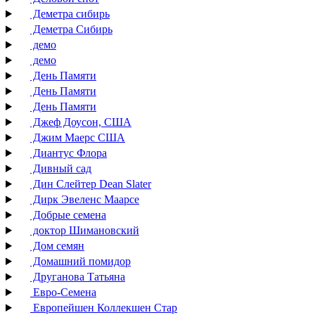
Деметра сибирь
Деметра Сибирь
демо
демо
День Памяти
День Памяти
День Памяти
Джеф Доусон, США
Джим Маерс США
Диантус Флора
Дивный сад
Дин Слейтер Dean Slater
Дирк Эвеленс Маарсе
Добрые семена
доктор Шимановский
Дом семян
Домашний помидор
Друганова Татьяна
Евро-Семена
Европейшен Коллекшен Стар