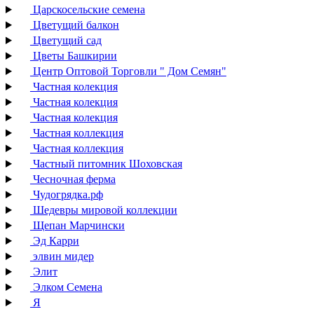
Царскосельские семена
Цветущий балкон
Цветущий сад
Цветы Башкирии
Центр Оптовой Торговли " Дом Семян"
Частная колекция
Частная колекция
Частная колекция
Частная коллекция
Частная коллекция
Частный питомник Шоховская
Чесночная ферма
Чудогрядка.рф
Шедевры мировой коллекции
Щепан Марчински
Эд Карри
элвин мидер
Элит
Элком Семена
Я