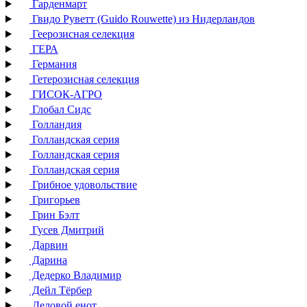
Гарденмарт
Гвидо Руветт (Guido Rouwette) из Нидерландов
Геерозисная селекция
ГЕРА
Германия
Гетерозисная селекция
ГИСОК-АГРО
Глобал Сидс
Голландия
Голландская серия
Голландская серия
Голландская серия
Грибное удовольствие
Григорьев
Грин Бэлт
Гусев Дмитрий
Дарвин
Дарина
Дедерко Владимир
Дейл Тёрбер
Деловой енот