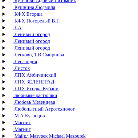
Кутепово садовый питомник
Кушнина Людмила
КФХ Егорша
КФХ Погорелый В.Г.
ЛА
Ленивый огород
Ленивый огород
Ленивый огород
Лесково, Т.В.Смирнова
Лесландия
Листок
ЛПХ Айбичинский
ЛПХ ЗЕЛЕНГРАД
ЛПХ Ягодка Кубани
любимые растюшки
Любовь Мезенцева
Любопытный Агротехнолог
М.А.Кузнецов
Магнит
Магнит
Майкл Мазурек Michael Mazourek