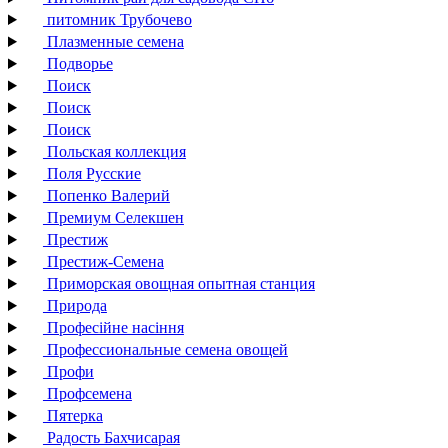
питомник Трубочево
Плазменные семена
Подворье
Поиск
Поиск
Поиск
Польская коллекция
Поля Русские
Попенко Валерий
Премиум Селекшен
Престиж
Престиж-Семена
Приморская овощная опытная станция
Природа
Професійне насіння
Профессиональные семена овощей
Профи
Профсемена
Пятерка
Радость Бахчисарая