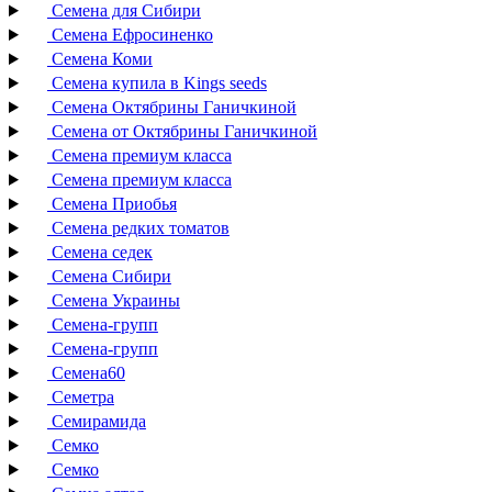
Семена для Сибири
Семена Ефросиненко
Семена Коми
Семена купила в Kings seeds
Семена Октябрины Ганичкиной
Семена от Октябрины Ганичкиной
Семена премиум класса
Семена премиум класса
Семена Приобья
Семена редких томатов
Семена седек
Семена Сибири
Семена Украины
Семена-групп
Семена-групп
Семена60
Семетра
Семирамида
Семко
Семко