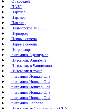
От соседей
ПАЗЛ
Партнер
Партнер
Партнер
Пельгорское М ООО
Первород
Первые семена
Первые семена
Петрофлора
питомник Адениумов
Питомник Аннабель
Питомник в Чашниково
Питомник и точка
питомник Йошкар Ола
питомник Йошкар Ола
питомник Йошкар Ола
питомник Йошкар Ола
питомник Йошкар Ола
питомник Лаврово
Питомник рай для садовода СПб