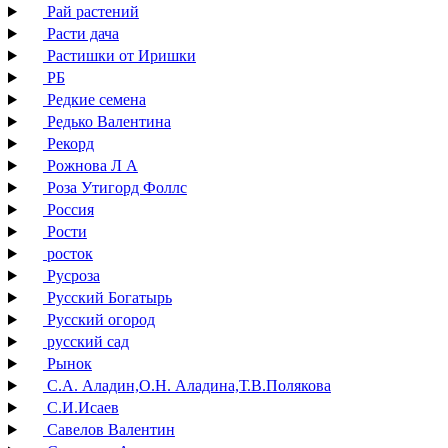
Рай растений
Расти дача
Растишки от Иришки
РБ
Редкие семена
Редько Валентина
Рекорд
Рожнова Л А
Роза Утигорд Фоллс
Россия
Рости
росток
Русроза
Русский Богатырь
Русский огород
русский сад
Рынок
С.А. Аладин,О.Н. Аладина,Т.В.Полякова
С.И.Исаев
Савелов Валентин