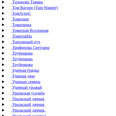
Тихонова Тамара
Том Вагнер (Tom Wagner)
ТомАгроС
Томатаня
Томатинка
Томатная Вселенная
ТоматовНа
Тополиный пух
Трифонова Светлана
Трубенкова
Трубенкова
Трубенкова
Удачная Грядка
Удачная дача
Удачные семена
Удачный урожай
Уральская усадьба
Уральский дачник
Уральский дачник
Уральский дачник.
Уральский садовод