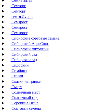
Семна алтая
Семторг
Семторг
семья Луцан
Семярост
Семярост
Семярост
Сибирские сортовые семена
Сибирский АгроСоюз
Сибирский питомник
Сибирский сад
Сибирский сад
Сидоркин
Симбиоз
Синий
Сказки на грядке
Смарт
Солнечный март
Солнечный сад
Сорокина Нина
Сортовые семена