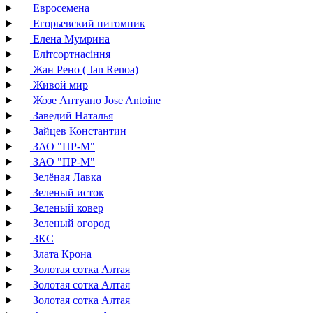
Евросемена
Егорьевский питомник
Елена Мумрина
Елітсортнасіння
Жан Рено ( Jan Renoa)
Живой мир
Жозе Антуано Jose Antoine
Заведий Наталья
Зайцев Константин
ЗАО "ПР-М"
ЗАО "ПР-М"
Зелёная Лавка
Зеленый исток
Зеленый ковер
Зеленый огород
ЗКС
Злата Крона
Золотая сотка Алтая
Золотая сотка Алтая
Золотая сотка Алтая