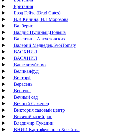
Британия
Брэд Гейтс (Brad Gates)
В.В.Кичина, Н.Г.Морозова
Валберис
Валдис Пулиньш,Польша
Валентина Августовских
Валерий Медведев,SvoiTomaty
ВАСХНИЛ
ВАСХНИЛ
Ваше хозяйство
Великанфуд
Велторф
Верасень
Верочка
Вечный сад
Вечный Саженец
Виктория садовый центр
Висячий козий рог
Владимир Луканин
ВНИИ Картофельного Хозяйтва