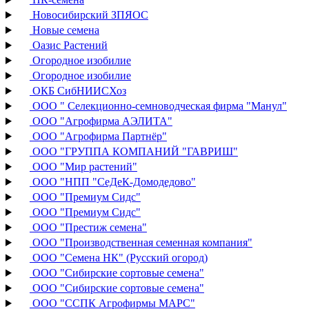
Новосибирский ЗПЯОС
Новые семена
Оазис Растений
Огородное изобилие
Огородное изобилие
ОКБ СибНИИСХоз
ООО " Селекционно-семноводческая фирма "Манул"
ООО "Агрофирма АЭЛИТА"
ООО "Агрофирма Партнёр"
ООО "ГРУППА КОМПАНИЙ "ГАВРИШ"
ООО "Мир растений"
ООО "НПП "СеДеК-Домодедово"
ООО "Премиум Сидс"
ООО "Премиум Сидс"
ООО "Престиж семена"
ООО "Производственная семенная компания"
ООО "Семена НК" (Русский огород)
ООО "Сибирские сортовые семена"
ООО "Сибирские сортовые семена"
ООО "ССПК Агрофирмы МАРС"