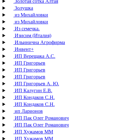
Золотая сотка Алтая
Золушка
из Михайловки
из Михайловки
Из семечка.
Изисим (Италия)
Ильинична Агрофирма
Инвент+
ИП Верещака А.С.
ИП Григорьев
ИП Григорьев
ИП Григорьев
ИП Григорьев А. Ю.
ИП Калугин Е.В.
ИП Кондаков С.Н.
ИП Кондаков С.Н.
ип Ларионов
ИП Пак Олег Романович
ИП Пак Олег Романович
ИП Хужамов ММ
ИП Хужамов ММ