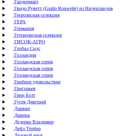
Гарденмарт
Гвидо Руветт (Guido Rouwette) из Нидерландов
Геерозисная селекция
ГЕРА
Германия
Гетерозисная селекция
ГИСОК-АГРО
Глобал Сидс
Голландия
Голландская серия
Голландская серия
Голландская серия
Грибное удовольствие
Григорьев
Грин Бэлт
Гусев Дмитрий
Дарвин
Дарина
Дедерко Владимир
Дейл Тёрбер
Деловой енот