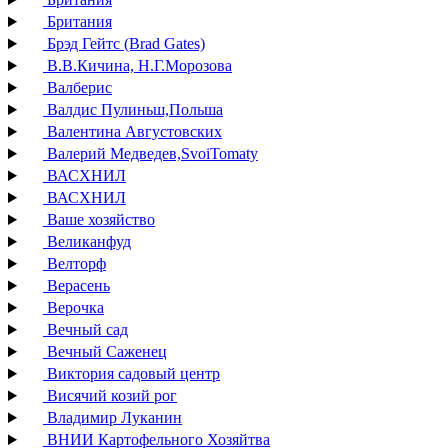
Британия
Брэд Гейтс (Brad Gates)
В.В.Кичина, Н.Г.Морозова
Валберис
Валдис Пулиньш,Польша
Валентина Августовских
Валерий Медведев,SvoiTomaty
ВАСХНИЛ
ВАСХНИЛ
Ваше хозяйство
Великанфуд
Велторф
Верасень
Верочка
Вечный сад
Вечный Саженец
Виктория садовый центр
Висячий козий рог
Владимир Луканин
ВНИИ Картофельного Хозяйтва