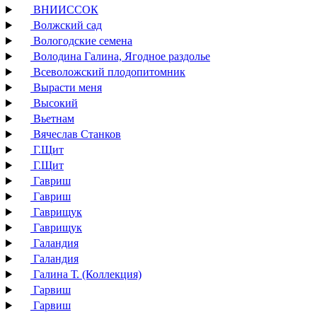
ВНИИССОК
Волжский сад
Вологодские семена
Володина Галина, Ягодное раздолье
Всеволожский плодопитомник
Вырасти меня
Высокий
Вьетнам
Вячеслав Станков
Г.Щит
Г.Щит
Гавриш
Гавриш
Гаврищук
Гаврищук
Галандия
Галандия
Галина Т. (Коллекция)
Гарвиш
Гарвиш