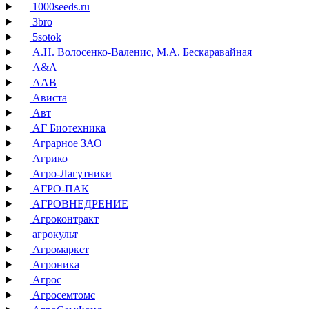
1000seeds.ru
3bro
5sotok
А.Н. Волосенко-Валенис, М.А. Бескаравайная
А&А
ААВ
Ависта
Авт
АГ Биотехника
Аграрное ЗАО
Агрико
Агро-Лагутники
АГРО-ПАК
АГРОВНЕДРЕНИЕ
Агроконтракт
агрокульт
Агромаркет
Агроника
Агрос
Агросемтомс