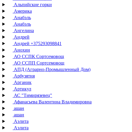
Альпийские горки
Америка
Анабэль
Анабэль
Ангелина
Андрей
Андрей +375293098841
Анохин
АО ССПК Сортсемовощ
АО ССПП Сортсемовощ
АПД (Аграрно-Промышленный Дом)
Арбузятня
Арганик
Артикул
АС "Тимирязевец"
Афанасьева Валентина Владимировна
ашан
ашан
Аэлита
Аэлита