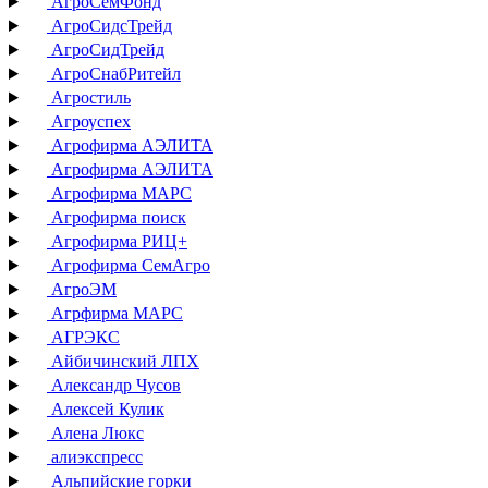
АгроСемФонд
АгроСидсТрейд
АгроСидТрейд
АгроСнабРитейл
Агростиль
Агроуспех
Агрофирма АЭЛИТА
Агрофирма АЭЛИТА
Агрофирма МАРС
Агрофирма поиск
Агрофирма РИЦ+
Агрофирма СемАгро
АгроЭМ
Агрфирма МАРС
АГРЭКС
Айбичинский ЛПХ
Александр Чусов
Алексей Кулик
Алена Люкс
алиэкспресс
Альпийские горки