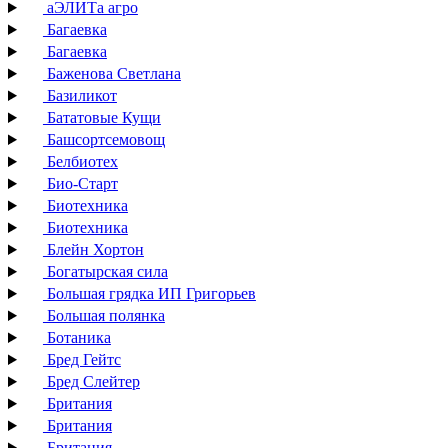
аЭЛИТа агро
Багаевка
Багаевка
Баженова Светлана
Базиликот
Бататовые Кущи
Башсортсемовощ
Белбиотех
Био-Старт
Биотехника
Биотехника
Блейн Хортон
Богатырская сила
Большая грядка ИП Григорьев
Большая полянка
Ботаника
Бред Гейтс
Бред Слейтер
Британия
Британия
Британия