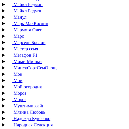
Майкл Редмон
Майкл Редмон
Манул
Марк МакКаслин
Мармута Олег
Марс
Марсель Бослив
Мастер семя
Мегафон F1
Мими Мишки
МинскСортСемОвощ
Мое
Мои
Мой огородик
Мороз
Мороз
Муштимирзайи
Мязина Любовь
Надежда Куксенко
Народная Селекция