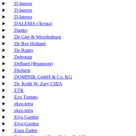
D-ligeros
D-ligeros
D-ligeros
DALEMA (Литва)
Danko
De Gier & Wezelenburg
De Ree Holland
De Ruiter
Debonair
Delbard (Франция)
Diolsem
DOMINIK GmbH & Co. KG
Dr. Keith W. Zary США
EТК
Eco Tomato
ekzo.terra
ekzo.terra
Elya Garden
Elya-Garden
Enza Zaden