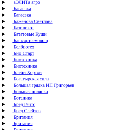
аЭЛИТа агро
Багаевка
Багаевка
Баженова Светлана
Базиликот
Бататовые Кущи
Башсортсемовощ
Белбиотех
Био-Старт
Биотехника
Биотехника
Блейн Хортон
Богатырская сила
Большая грядка ИП Григорьев
Большая полянка
Ботаника
Бред Гейтс
Бред Слейтер
Британия
Британия
Британия