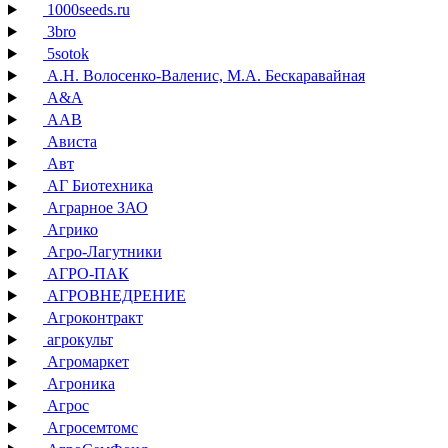
1000seeds.ru
3bro
5sotok
А.Н. Волосенко-Валенис, М.А. Бескаравайная
А&А
ААВ
Ависта
Авт
АГ Биотехника
Аграрное ЗАО
Агрико
Агро-Лагутники
АГРО-ПАК
АГРОВНЕДРЕНИЕ
Агроконтракт
агрокульт
Агромаркет
Агроника
Агрос
Агросемтомс