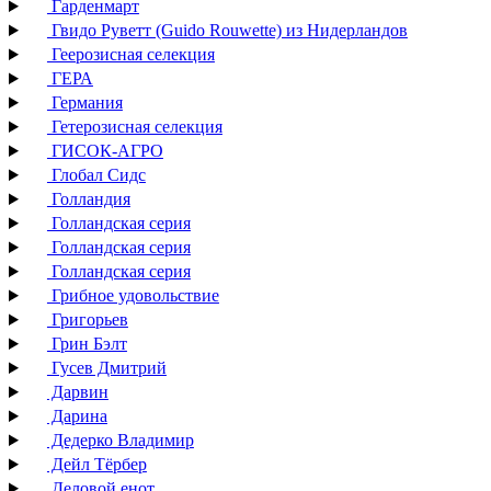
Гарденмарт
Гвидо Руветт (Guido Rouwette) из Нидерландов
Геерозисная селекция
ГЕРА
Германия
Гетерозисная селекция
ГИСОК-АГРО
Глобал Сидс
Голландия
Голландская серия
Голландская серия
Голландская серия
Грибное удовольствие
Григорьев
Грин Бэлт
Гусев Дмитрий
Дарвин
Дарина
Дедерко Владимир
Дейл Тёрбер
Деловой енот