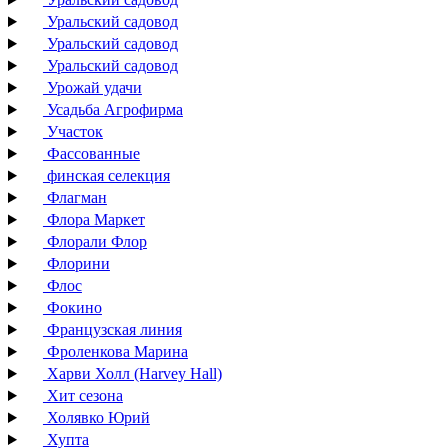
Уральский садовод
Уральский садовод
Уральский садовод
Урожай удачи
Усадьба Агрофирма
Участок
Фассованные
финская селекция
Флагман
Флора Маркет
Флорали Флор
Флорини
Флос
Фокино
Французская линия
Фроленкова Марина
Харви Холл (Harvey Hall)
Хит сезона
Холявко Юрий
Хупта