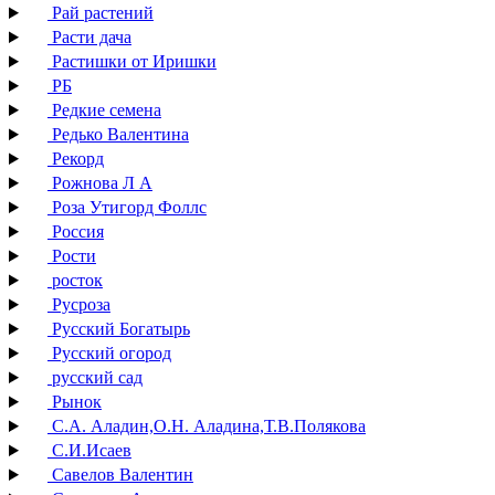
Рай растений
Расти дача
Растишки от Иришки
РБ
Редкие семена
Редько Валентина
Рекорд
Рожнова Л А
Роза Утигорд Фоллс
Россия
Рости
росток
Русроза
Русский Богатырь
Русский огород
русский сад
Рынок
С.А. Аладин,О.Н. Аладина,Т.В.Полякова
С.И.Исаев
Савелов Валентин