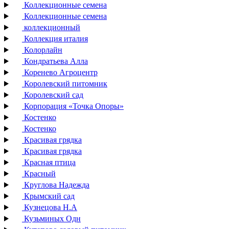
Коллекционные семена
Коллекционные семена
коллекционный
Коллекция италия
Колорлайн
Кондратьева Алла
Коренево Агроцентр
Королевский питомник
Королевский сад
Корпорация «Точка Опоры»
Костенко
Костенко
Красивая грядка
Красивая грядка
Красная птица
Красный
Круглова Надежда
Крымский сад
Кузнецова Н.А
Кузьминых Одн