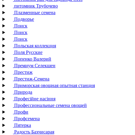
питомник Трубочево
Плазменные семена
Подворье
Поиск
Поиск
Поиск
Польская коллекция
Поля Русские
Попенко Валерий
Премиум Селекшен
Престиж
Престиж-Семена
Приморская овощная опытная станция
Природа
Професійне насіння
Профессиональные семена овощей
Профи
Профсемена
Пятерка
Радость Бахчисарая