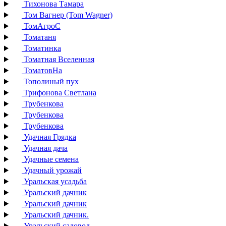
Тихонова Тамара
Том Вагнер (Tom Wagner)
ТомАгроС
Томатаня
Томатинка
Томатная Вселенная
ТоматовНа
Тополиный пух
Трифонова Светлана
Трубенкова
Трубенкова
Трубенкова
Удачная Грядка
Удачная дача
Удачные семена
Удачный урожай
Уральская усадьба
Уральский дачник
Уральский дачник
Уральский дачник.
Уральский садовод