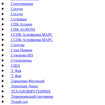
Сортсемовощ
Соседи
Соседи
Сотровые
СПК Агрони
СПК AGRONI
ССПК Агрофирма МАРС
ССПК Агрофирма МАРС
Степура
Стив Пиконе
Суворова ИП
Супергрядка
США
Т. Фая
Т. Фая
Тарасенко Феодосий
Терентьев Денис
ТЕХАНОВИЧ ГЕНРИХ
Тимирязевский питомник
Тихий сад