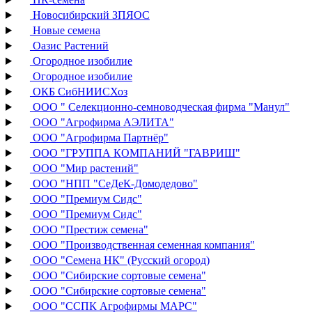
Новосибирский ЗПЯОС
Новые семена
Оазис Растений
Огородное изобилие
Огородное изобилие
ОКБ СибНИИСХоз
ООО " Селекционно-семноводческая фирма "Манул"
ООО "Агрофирма АЭЛИТА"
ООО "Агрофирма Партнёр"
ООО "ГРУППА КОМПАНИЙ "ГАВРИШ"
ООО "Мир растений"
ООО "НПП "СеДеК-Домодедово"
ООО "Премиум Сидс"
ООО "Премиум Сидс"
ООО "Престиж семена"
ООО "Производственная семенная компания"
ООО "Семена НК" (Русский огород)
ООО "Сибирские сортовые семена"
ООО "Сибирские сортовые семена"
ООО "ССПК Агрофирмы МАРС"