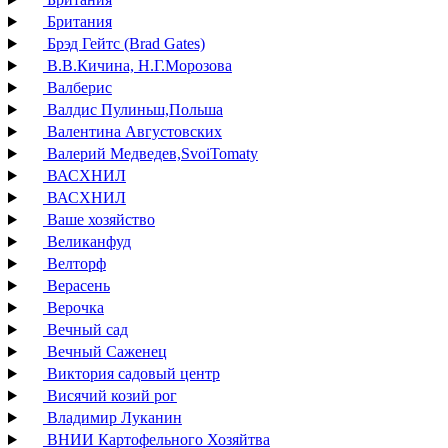
Британия
Брэд Гейтс (Brad Gates)
В.В.Кичина, Н.Г.Морозова
Валберис
Валдис Пулиньш,Польша
Валентина Августовских
Валерий Медведев,SvoiTomaty
ВАСХНИЛ
ВАСХНИЛ
Ваше хозяйство
Великанфуд
Велторф
Верасень
Верочка
Вечный сад
Вечный Саженец
Виктория садовый центр
Висячий козий рог
Владимир Луканин
ВНИИ Картофельного Хозяйтва