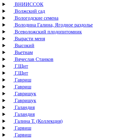
ВНИИССОК
Волжский сад
Вологодские семена
Володина Галина, Ягодное раздолье
Всеволожский плодопитомник
Вырасти меня
Высокий
Вьетнам
Вячеслав Станков
Г.Щит
Г.Щит
Гавриш
Гавриш
Гаврищук
Гаврищук
Галандия
Галандия
Галина Т. (Коллекция)
Гарвиш
Гарвиш