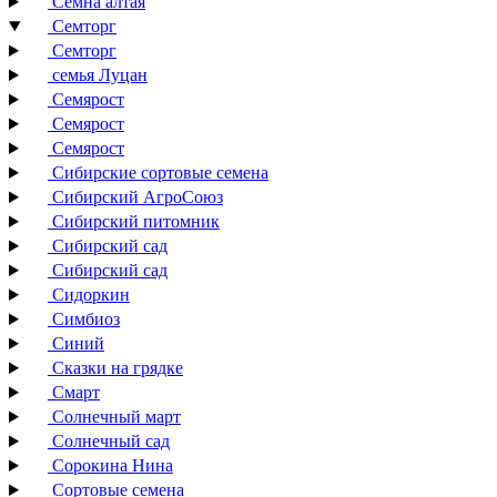
Семна алтая
Семторг
Семторг
семья Луцан
Семярост
Семярост
Семярост
Сибирские сортовые семена
Сибирский АгроСоюз
Сибирский питомник
Сибирский сад
Сибирский сад
Сидоркин
Симбиоз
Синий
Сказки на грядке
Смарт
Солнечный март
Солнечный сад
Сорокина Нина
Сортовые семена