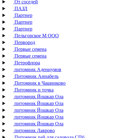
От соседей
ПАЗЛ
Партнер
Партнер
Партнер
Пельгорское М ООО
Первород
Первые семена
Первые семена
Петрофлора
питомник Адениумов
Питомник Аннабель
Питомник в Чашниково
Питомник и точка
питомник Йошкар Ола
питомник Йошкар Ола
питомник Йошкар Ола
питомник Йошкар Ола
питомник Йошкар Ола
питомник Лаврово
Питомник рай для садовода СПб