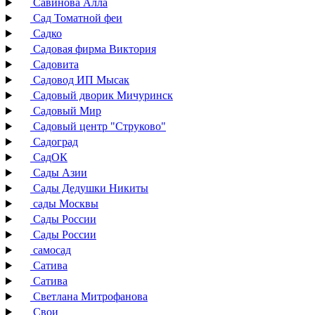
Савинова Алла
Сад Томатной феи
Садко
Садовая фирма Виктория
Садовита
Садовод ИП Мысак
Садовый дворик Мичуринск
Садовый Мир
Садовый центр "Струково"
Садоград
СадОК
Сады Азии
Сады Дедушки Никиты
сады Москвы
Сады России
Сады России
самосад
Сатива
Сатива
Светлана Митрофанова
Свои