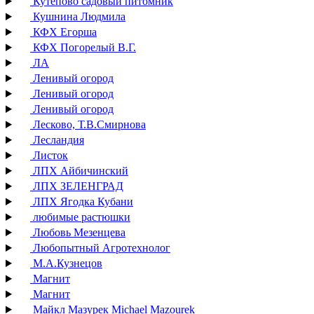
Кутепово садовый питомник
Кушнина Людмила
КФХ Егорша
КФХ Погорелый В.Г.
ЛА
Ленивый огород
Ленивый огород
Ленивый огород
Лесково, Т.В.Смирнова
Лесландия
Листок
ЛПХ Айбичинский
ЛПХ ЗЕЛЕНГРАД
ЛПХ Ягодка Кубани
любимые растюшки
Любовь Мезенцева
Любопытный Агротехнолог
М.А.Кузнецов
Магнит
Магнит
Майкл Мазурек Michael Mazourek