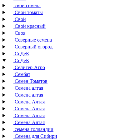
свои семена
Свои томаты
Свой
Свой красный
Своя
Северные семена
Северный огород
СеДеК
СеДеК
Селигер-Агро
Сембат
Семен Томатов
Семена алтая
Семена алтая
Семена Алтая
Семена Алтая
Семена Алтая
Семена Алтая
семена голландии
Семена для Сибири