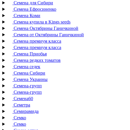
Семена для Сибири
Семена Ефросиненко
Семена Коми
Семена купила в Kings seeds
Семена Октябрины Ганичкиной
Семена от Октябрины Ганичкиной
Семена премиум класса
Семена премиум класса
Семена Приобья
Семена редких томатов
Семена седек
Семена Сибири
Семена Украины
Семена-групп
Семена-групп
Семена60
Семетра
Семирамида
Семко
Семко