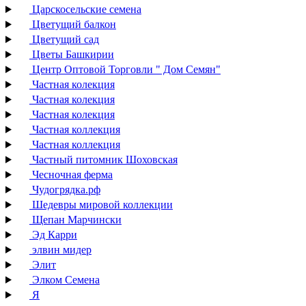
Царскосельские семена
Цветущий балкон
Цветущий сад
Цветы Башкирии
Центр Оптовой Торговли " Дом Семян"
Частная колекция
Частная колекция
Частная колекция
Частная коллекция
Частная коллекция
Частный питомник Шоховская
Чесночная ферма
Чудогрядка.рф
Шедевры мировой коллекции
Щепан Марчински
Эд Карри
элвин мидер
Элит
Элком Семена
Я