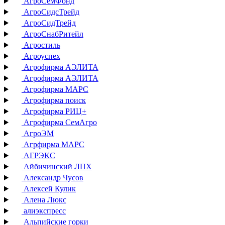
АгроСемФонд
АгроСидсТрейд
АгроСидТрейд
АгроСнабРитейл
Агростиль
Агроуспех
Агрофирма АЭЛИТА
Агрофирма АЭЛИТА
Агрофирма МАРС
Агрофирма поиск
Агрофирма РИЦ+
Агрофирма СемАгро
АгроЭМ
Агрфирма МАРС
АГРЭКС
Айбичинский ЛПХ
Александр Чусов
Алексей Кулик
Алена Люкс
алиэкспресс
Альпийские горки