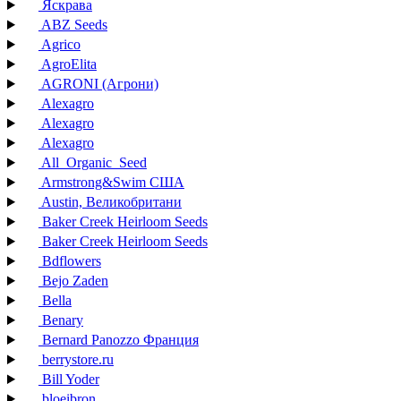
Яскрава
ABZ Seeds
Agrico
AgroElita
AGRONI (Агрони)
Alexagro
Alexagro
Alexagro
All_Organic_Seed
Armstrong&Swim США
Austin, Великобритани
Baker Creek Heirloom Seeds
Baker Creek Heirloom Seeds
Bdflowers
Bejo Zaden
Bella
Benary
Bernard Panozzo Франция
berrystore.ru
Bill Yoder
bloeibron