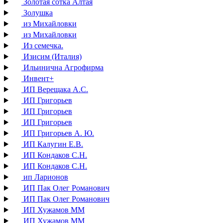
Золотая сотка Алтая
Золушка
из Михайловки
из Михайловки
Из семечка.
Изисим (Италия)
Ильинична Агрофирма
Инвент+
ИП Верещака А.С.
ИП Григорьев
ИП Григорьев
ИП Григорьев
ИП Григорьев А. Ю.
ИП Калугин Е.В.
ИП Кондаков С.Н.
ИП Кондаков С.Н.
ип Ларионов
ИП Пак Олег Романович
ИП Пак Олег Романович
ИП Хужамов ММ
ИП Хужамов ММ