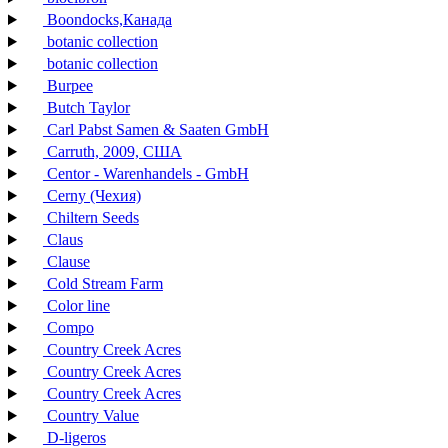
Boondocks,Канада
botanic collection
botanic collection
Burpee
Butch Taylor
Carl Pabst Samen & Saaten GmbH
Carruth, 2009, США
Centor - Warenhandels - GmbH
Cerny (Чехия)
Chiltern Seeds
Claus
Clause
Cold Stream Farm
Color line
Compo
Country Creek Acres
Country Creek Acres
Country Creek Acres
Country Value
D-ligeros