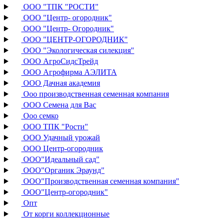
ООО "ТПК "РОСТИ"
ООО "Центр- огородник"
ООО "Центр- Огородник"
ООО "ЦЕНТР-ОГОРОДНИК"
ООО "Экологическая силекция"
ООО АгроСидсТрейд
ООО Агрофирма АЭЛИТА
ООО Дачная академия
Ооо производственная семенная компания
ООО Семена для Вас
Ооо семко
ООО ТПК "Рости"
ООО Удачный урожай
ООО Центр-огородник
ООО"Идеальный сад"
ООО"Органик Эраунд"
ООО"Производственная семенная компания"
ООО"Центр-огородник"
Опт
От корги коллекционные