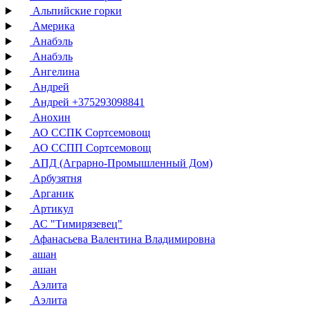
Альпийские горки
Америка
Анабэль
Анабэль
Ангелина
Андрей
Андрей +375293098841
Анохин
АО ССПК Сортсемовощ
АО ССПП Сортсемовощ
АПД (Аграрно-Промышленный Дом)
Арбузятня
Арганик
Артикул
АС "Тимирязевец"
Афанасьева Валентина Владимировна
ашан
ашан
Аэлита
Аэлита