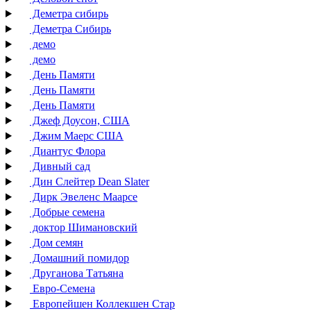
Деметра сибирь
Деметра Сибирь
демо
демо
День Памяти
День Памяти
День Памяти
Джеф Доусон, США
Джим Маерс США
Диантус Флора
Дивный сад
Дин Слейтер Dean Slater
Дирк Эвеленс Маарсе
Добрые семена
доктор Шимановский
Дом семян
Домашний помидор
Друганова Татьяна
Евро-Семена
Европейшен Коллекшен Стар