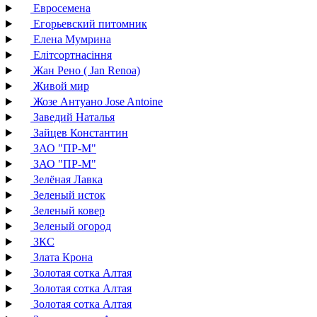
Евросемена
Егорьевский питомник
Елена Мумрина
Елітсортнасіння
Жан Рено ( Jan Renoa)
Живой мир
Жозе Антуано Jose Antoine
Заведий Наталья
Зайцев Константин
ЗАО "ПР-М"
ЗАО "ПР-М"
Зелёная Лавка
Зеленый исток
Зеленый ковер
Зеленый огород
ЗКС
Злата Крона
Золотая сотка Алтая
Золотая сотка Алтая
Золотая сотка Алтая