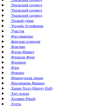
Уральский садовод
Уральский садовод
Уральский садовод
Урожай удачи
Усадьба Агрофирма
Участок
Фассованные
финская селекция
Флагман
Флора Маркет
Флорали Флор
Флорини
Флос
Фокино
Французская линия
Фроленкова Марина
Харви Холл (Harvey Hall)
Хит сезона
Холявко Юрий
Хупта