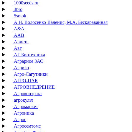
1000seeds.ru
3bro
5sotok
А.Н. Волосенко-Валенис, М.А. Бескаравайная
А&А
ААВ
Ависта
Авт
АГ Биотехника
Аграрное ЗАО
Агрико
Агро-Лагутники
АГРО-ПАК
АГРОВНЕДРЕНИЕ
Агроконтракт
агрокульт
Агромаркет
Агроника
Агрос
Агросемтомс