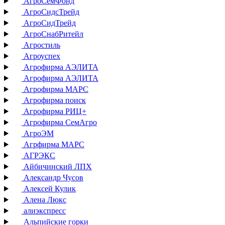
АгроСемФонд
АгроСидсТрейд
АгроСидТрейд
АгроСнабРитейл
Агростиль
Агроуспех
Агрофирма АЭЛИТА
Агрофирма АЭЛИТА
Агрофирма МАРС
Агрофирма поиск
Агрофирма РИЦ+
Агрофирма СемАгро
АгроЭМ
Агрфирма МАРС
АГРЭКС
Айбичинский ЛПХ
Александр Чусов
Алексей Кулик
Алена Люкс
алиэкспресс
Альпийские горки