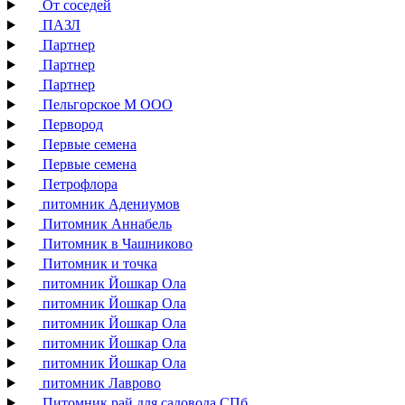
От соседей
ПАЗЛ
Партнер
Партнер
Партнер
Пельгорское М ООО
Первород
Первые семена
Первые семена
Петрофлора
питомник Адениумов
Питомник Аннабель
Питомник в Чашниково
Питомник и точка
питомник Йошкар Ола
питомник Йошкар Ола
питомник Йошкар Ола
питомник Йошкар Ола
питомник Йошкар Ола
питомник Лаврово
Питомник рай для садовода СПб