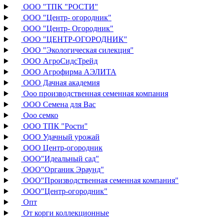
ООО "ТПК "РОСТИ"
ООО "Центр- огородник"
ООО "Центр- Огородник"
ООО "ЦЕНТР-ОГОРОДНИК"
ООО "Экологическая силекция"
ООО АгроСидсТрейд
ООО Агрофирма АЭЛИТА
ООО Дачная академия
Ооо производственная семенная компания
ООО Семена для Вас
Ооо семко
ООО ТПК "Рости"
ООО Удачный урожай
ООО Центр-огородник
ООО"Идеальный сад"
ООО"Органик Эраунд"
ООО"Производственная семенная компания"
ООО"Центр-огородник"
Опт
От корги коллекционные