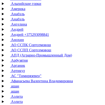
Альпийские горки
Америка
Анабэль
Анабэль
Ангелина
Андрей
Андрей +375293098841
Анохин
АО ССПК Сортсемовощ
АО ССПП Сортсемовощ
АПД (Аграрно-Промышленный Дом)
Арбузятня
Арганик
Артикул
АС "Тимирязевец"
Афанасьева Валентина Владимировна
ашан
ашан
Аэлита
Аэлита