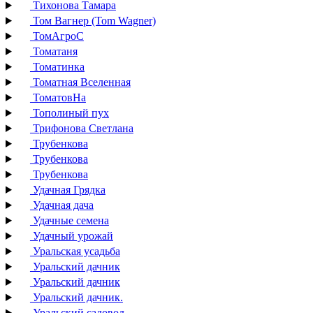
Тихонова Тамара
Том Вагнер (Tom Wagner)
ТомАгроС
Томатаня
Томатинка
Томатная Вселенная
ТоматовНа
Тополиный пух
Трифонова Светлана
Трубенкова
Трубенкова
Трубенкова
Удачная Грядка
Удачная дача
Удачные семена
Удачный урожай
Уральская усадьба
Уральский дачник
Уральский дачник
Уральский дачник.
Уральский садовод