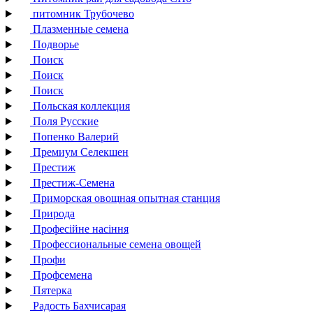
питомник Трубочево
Плазменные семена
Подворье
Поиск
Поиск
Поиск
Польская коллекция
Поля Русские
Попенко Валерий
Премиум Селекшен
Престиж
Престиж-Семена
Приморская овощная опытная станция
Природа
Професійне насіння
Профессиональные семена овощей
Профи
Профсемена
Пятерка
Радость Бахчисарая