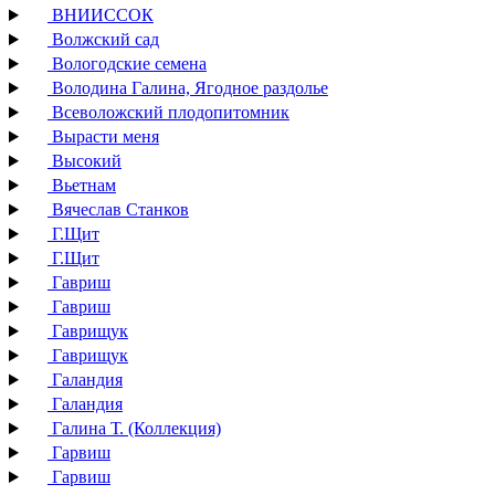
ВНИИССОК
Волжский сад
Вологодские семена
Володина Галина, Ягодное раздолье
Всеволожский плодопитомник
Вырасти меня
Высокий
Вьетнам
Вячеслав Станков
Г.Щит
Г.Щит
Гавриш
Гавриш
Гаврищук
Гаврищук
Галандия
Галандия
Галина Т. (Коллекция)
Гарвиш
Гарвиш