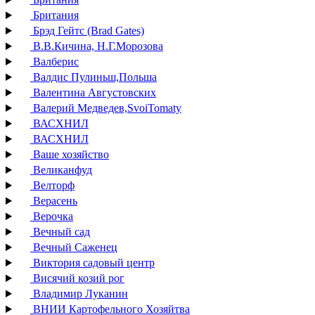
Британия
Брэд Гейтс (Brad Gates)
В.В.Кичина, Н.Г.Морозова
Валберис
Валдис Пулиньш,Польша
Валентина Августовских
Валерий Медведев,SvoiTomaty
ВАСХНИЛ
ВАСХНИЛ
Ваше хозяйство
Великанфуд
Велторф
Верасень
Верочка
Вечный сад
Вечный Саженец
Виктория садовый центр
Висячий козий рог
Владимир Луканин
ВНИИ Картофельного Хозяйтва