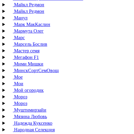
Майкл Редмон
Майкл Редмон
Манул
Марк МакКаслин
Мармута Олег
Марс
Марсель Бослив
Мастер семя
Мегафон F1
Мими Мишки
МинскСортСемОвощ
Мое
Мои
Мой огородик
Мороз
Мороз
Муштимирзайи
Мязина Любовь
Надежда Куксенко
Народная Селекция