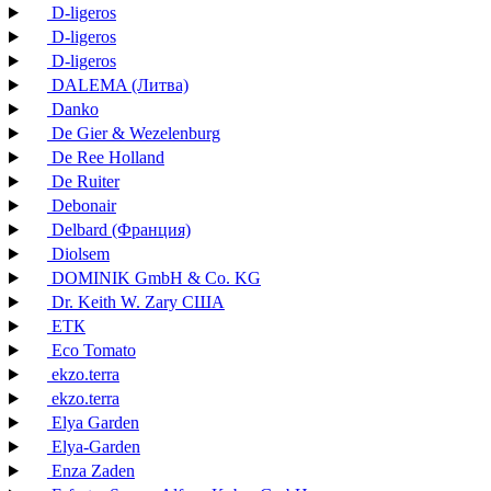
D-ligeros
D-ligeros
D-ligeros
DALEMA (Литва)
Danko
De Gier & Wezelenburg
De Ree Holland
De Ruiter
Debonair
Delbard (Франция)
Diolsem
DOMINIK GmbH & Co. KG
Dr. Keith W. Zary США
EТК
Eco Tomato
ekzo.terra
ekzo.terra
Elya Garden
Elya-Garden
Enza Zaden