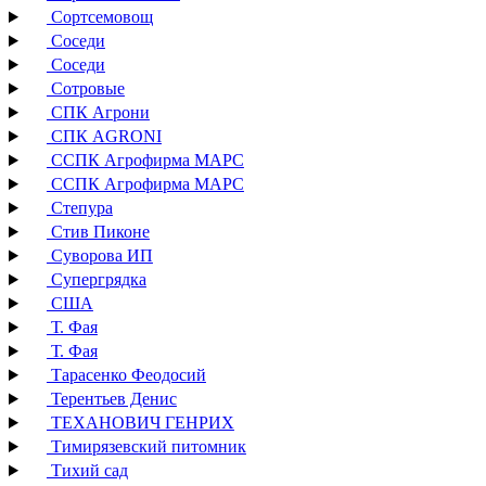
Сортсемовощ
Соседи
Соседи
Сотровые
СПК Агрони
СПК AGRONI
ССПК Агрофирма МАРС
ССПК Агрофирма МАРС
Степура
Стив Пиконе
Суворова ИП
Супергрядка
США
Т. Фая
Т. Фая
Тарасенко Феодосий
Терентьев Денис
ТЕХАНОВИЧ ГЕНРИХ
Тимирязевский питомник
Тихий сад