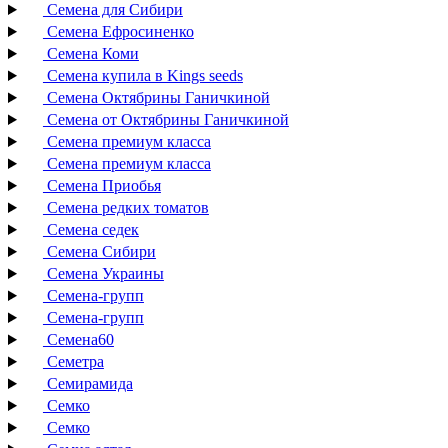
Семена для Сибири
Семена Ефросиненко
Семена Коми
Семена купила в Kings seeds
Семена Октябрины Ганичкиной
Семена от Октябрины Ганичкиной
Семена премиум класса
Семена премиум класса
Семена Приобья
Семена редких томатов
Семена седек
Семена Сибири
Семена Украины
Семена-групп
Семена-групп
Семена60
Семетра
Семирамида
Семко
Семко