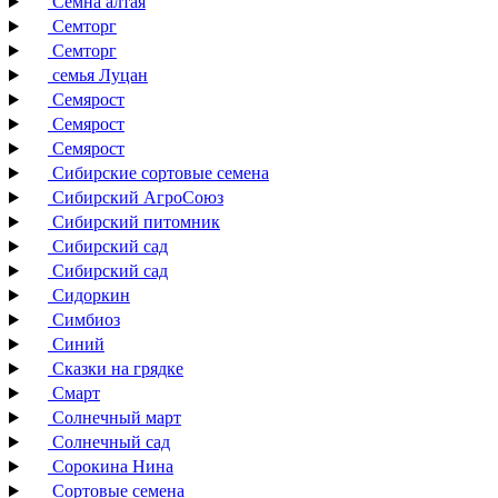
Семна алтая
Семторг
Семторг
семья Луцан
Семярост
Семярост
Семярост
Сибирские сортовые семена
Сибирский АгроСоюз
Сибирский питомник
Сибирский сад
Сибирский сад
Сидоркин
Симбиоз
Синий
Сказки на грядке
Смарт
Солнечный март
Солнечный сад
Сорокина Нина
Сортовые семена