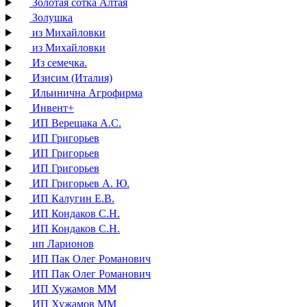
Золотая сотка Алтая
Золушка
из Михайловки
из Михайловки
Из семечка.
Изисим (Италия)
Ильинична Агрофирма
Инвент+
ИП Верещака А.С.
ИП Григорьев
ИП Григорьев
ИП Григорьев
ИП Григорьев А. Ю.
ИП Калугин Е.В.
ИП Кондаков С.Н.
ИП Кондаков С.Н.
ип Ларионов
ИП Пак Олег Романович
ИП Пак Олег Романович
ИП Хужамов ММ
ИП Хужамов ММ