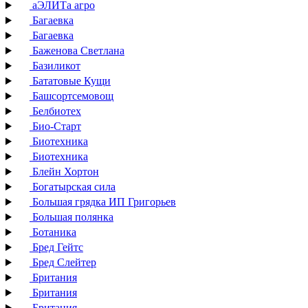
аЭЛИТа агро
Багаевка
Багаевка
Баженова Светлана
Базиликот
Бататовые Кущи
Башсортсемовощ
Белбиотех
Био-Старт
Биотехника
Биотехника
Блейн Хортон
Богатырская сила
Большая грядка ИП Григорьев
Большая полянка
Ботаника
Бред Гейтс
Бред Слейтер
Британия
Британия
Британия