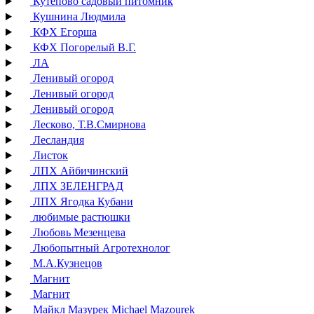
Кутепово садовый питомник
Кушнина Людмила
КФХ Егорша
КФХ Погорелый В.Г.
ЛА
Ленивый огород
Ленивый огород
Ленивый огород
Лесково, Т.В.Смирнова
Лесландия
Листок
ЛПХ Айбичинский
ЛПХ ЗЕЛЕНГРАД
ЛПХ Ягодка Кубани
любимые растюшки
Любовь Мезенцева
Любопытный Агротехнолог
М.А.Кузнецов
Магнит
Магнит
Майкл Мазурек Michael Mazourek