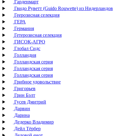
Гарденмарт
Гвидо Руветт (Guido Rouwette) из Нидерландов
Геерозисная селекция
ГЕРА
Германия
Гетерозисная селекция
ГИСОК-АГРО
Глобал Сидс
Голландия
Голландская серия
Голландская серия
Голландская серия
Грибное удовольствие
Григорьев
Грин Бэлт
Гусев Дмитрий
Дарвин
Дарина
Дедерко Владимир
Дейл Тёрбер
Деловой енот