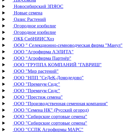
Новосибирский ЗПЯОС
Новые семена
Оазис Растений
Огородное изобилие
Огородное изобилие
ОКБ СибНИИСХоз
ООО " Селекционно-семноводческая фирма "Манул"
ООО "Агрофирма АЭЛИТА"
ООО "Агрофирма Партнёр"
ООО "ГРУППА КОМПАНИЙ "ГАВРИШ"
ООО "Мир растений"
ООО "НПП "СеДеК-Домодедово"
ООО "Премиум Сидс"
ООО "Премиум Сидс"
ООО "Престиж семена"
ООО "Производственная семенная компания"
ООО "Семена НК" (Русский огород)
ООО "Сибирские сортовые семена"
ООО "Сибирские сортовые семена"
ООО "ССПК Агрофирмы МАРС"