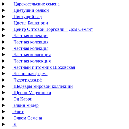
Царскосельские семена
Цветущий балкон
Цветущий сад
Цветы Башкирии
Центр Оптовой Торговли " Дом Семян"
Частная колекция
Частная колекция
Частная колекция
Частная коллекция
Частная коллекция
Частный питомник Шоховская
Чесночная ферма
Чудогрядка.рф
Шедевры мировой коллекции
Щепан Марчински
Эд Карри
элвин мидер
Элит
Элком Семена
Я