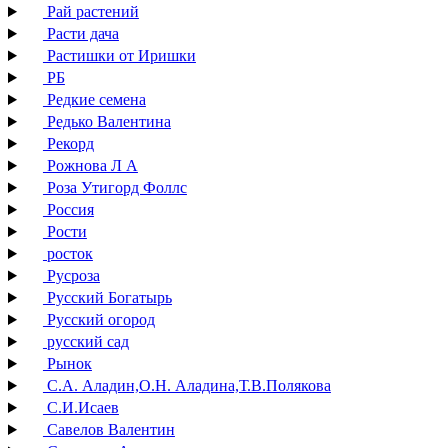
Рай растений
Расти дача
Растишки от Иришки
РБ
Редкие семена
Редько Валентина
Рекорд
Рожнова Л А
Роза Утигорд Фоллс
Россия
Рости
росток
Русроза
Русский Богатырь
Русский огород
русский сад
Рынок
С.А. Аладин,О.Н. Аладина,Т.В.Полякова
С.И.Исаев
Савелов Валентин