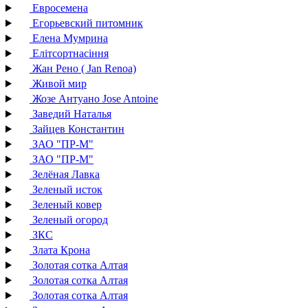
Евросемена
Егорьевский питомник
Елена Мумрина
Елітсортнасіння
Жан Рено ( Jan Renoa)
Живой мир
Жозе Антуано Jose Antoine
Заведий Наталья
Зайцев Константин
ЗАО "ПР-М"
ЗАО "ПР-М"
Зелёная Лавка
Зеленый исток
Зеленый ковер
Зеленый огород
ЗКС
Злата Крона
Золотая сотка Алтая
Золотая сотка Алтая
Золотая сотка Алтая