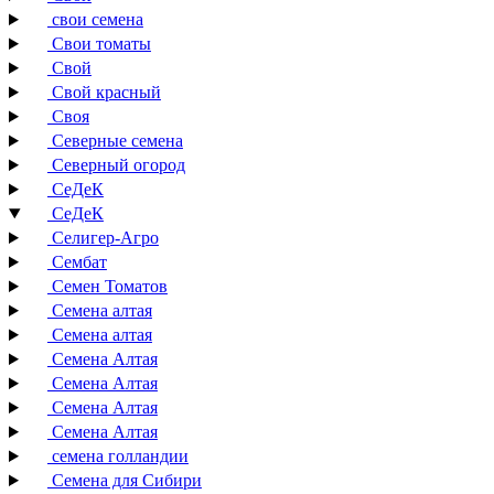
свои семена
Свои томаты
Свой
Свой красный
Своя
Северные семена
Северный огород
СеДеК
СеДеК
Селигер-Агро
Сембат
Семен Томатов
Семена алтая
Семена алтая
Семена Алтая
Семена Алтая
Семена Алтая
Семена Алтая
семена голландии
Семена для Сибири