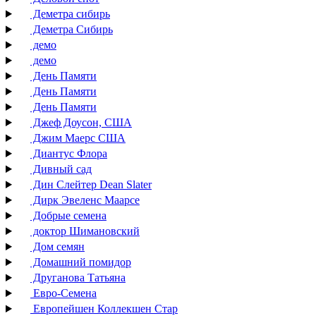
Деметра сибирь
Деметра Сибирь
демо
демо
День Памяти
День Памяти
День Памяти
Джеф Доусон, США
Джим Маерс США
Диантус Флора
Дивный сад
Дин Слейтер Dean Slater
Дирк Эвеленс Маарсе
Добрые семена
доктор Шимановский
Дом семян
Домашний помидор
Друганова Татьяна
Евро-Семена
Европейшен Коллекшен Стар