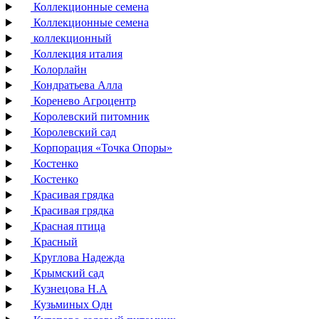
Коллекционные семена
Коллекционные семена
коллекционный
Коллекция италия
Колорлайн
Кондратьева Алла
Коренево Агроцентр
Королевский питомник
Королевский сад
Корпорация «Точка Опоры»
Костенко
Костенко
Красивая грядка
Красивая грядка
Красная птица
Красный
Круглова Надежда
Крымский сад
Кузнецова Н.А
Кузьминых Одн