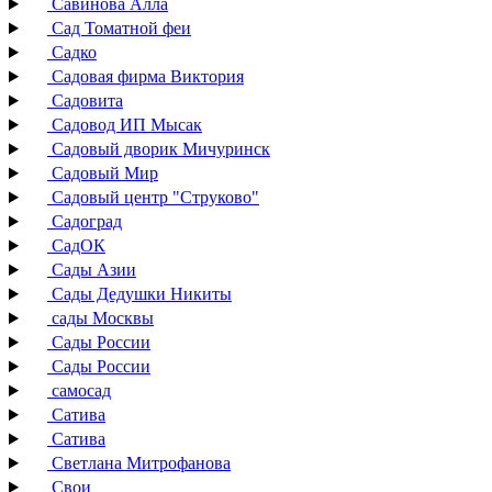
Савинова Алла
Сад Томатной феи
Садко
Садовая фирма Виктория
Садовита
Садовод ИП Мысак
Садовый дворик Мичуринск
Садовый Мир
Садовый центр "Струково"
Садоград
СадОК
Сады Азии
Сады Дедушки Никиты
сады Москвы
Сады России
Сады России
самосад
Сатива
Сатива
Светлана Митрофанова
Свои