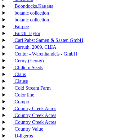
Boondocks,Канада
botanic collection
botanic collection
Burpee
Butch Taylor
Carl Pabst Samen & Saaten GmbH
Carruth, 2009, США
Centor - Warenhandels - GmbH
Cerny (Чехия)
Chiltern Seeds
Claus
Clause
Cold Stream Farm
Color line
Compo
Country Creek Acres
Country Creek Acres
Country Creek Acres
Country Value
D-ligeros