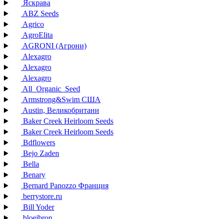
Яскрава
ABZ Seeds
Agrico
AgroElita
AGRONI (Агрони)
Alexagro
Alexagro
Alexagro
All_Organic_Seed
Armstrong&Swim США
Austin, Великобритани
Baker Creek Heirloom Seeds
Baker Creek Heirloom Seeds
Bdflowers
Bejo Zaden
Bella
Benary
Bernard Panozzo Франция
berrystore.ru
Bill Yoder
bloeibron