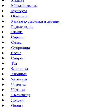
Малина
Можжевельник
Мушмула
Облепиха
Разные кустарники и деревья
Рододендрон
Рябина
Сирень
Слива
Смородина
Сосна
Спирея
Туя
Фисташка
Хвойные
Черемуха
Черешня
Черника
Шелковица
Яблоня
Овощи