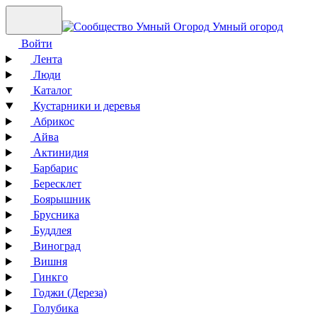
Умный огород
Войти
Лента
Люди
Каталог
Кустарники и деревья
Абрикос
Айва
Актинидия
Барбарис
Бересклет
Боярышник
Брусника
Буддлея
Виноград
Вишня
Гинкго
Годжи (Дереза)
Голубика