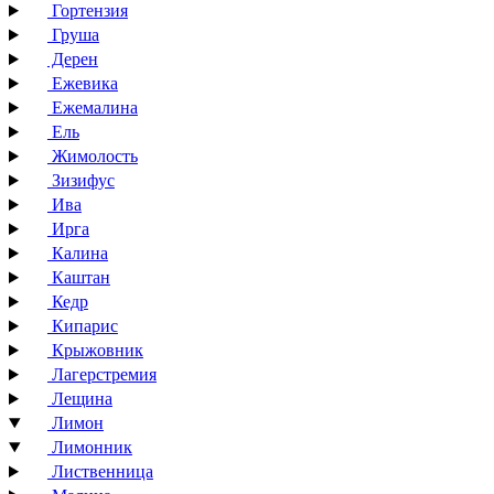
Гортензия
Груша
Дерен
Ежевика
Ежемалина
Ель
Жимолость
Зизифус
Ива
Ирга
Калина
Каштан
Кедр
Кипарис
Крыжовник
Лагерстремия
Лещина
Лимон
Лимонник
Лиственница