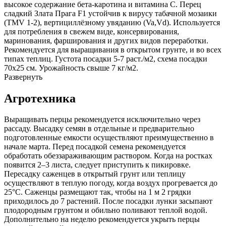
высокое содержание бета-каротина и витамина С. Перец
сладкий Злата Прага F1 устойчив к вирусу табачной мозаики
(TMV 1-2), вертициллёзному увяданию (Va,Vd). Используется
для потребления в свежем виде, консервирования,
маринования, фарширования и других видов переработки.
Рекомендуется для выращивания в открытом грунте, и во всех
типах теплиц. Густота посадки 5-7 раст./м2, схема посадки
70х25 см. Урожайность свыше 7 кг/м2.
Развернуть
Агротехника
Выращивать перцы рекомендуется исключительно через
рассаду. Высадку семян в отдельные и предварительно
подготовленные емкости осуществляют преимущественно в
начале марта. Перед посадкой семена рекомендуется
обработать обеззараживающим раствором. Когда на ростках
появится 2–3 листа, следует приступить к пикировке.
Пересадку саженцев в открытый грунт или теплицу
осуществляют в теплую погоду, когда воздух прогревается до
25°C. Саженцы размещают так, чтобы на 1 м 2 грядки
приходилось до 7 растений. После посадки лунки засыпают
плодородным грунтом и обильно поливают теплой водой.
Дополнительно на неделю рекомендуется укрыть перцы