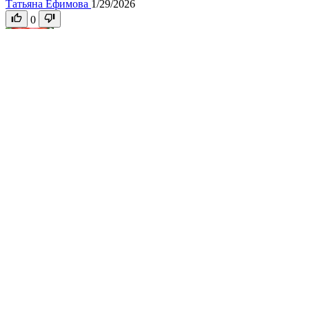
Татьяна Ефимова
1/29/2026
0
Гибрид
Ранний
Перец Байкал F1
Отзывов: 0
58
Производитель:
Поиск,
Сибирский сад,
Сибирский АгроСоюз
Условия выращивания:
Для открытого грунта, Для теплицы
Вес плодов:
180-220 гр
Характеристики и описание
Оставить отзыв