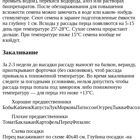
промыть водой), перекиси водорода, алоэ или растворах
биопрепаратов. После обеззараживания для повышения
всхожести семена можно замочить в воде или каком- нибудь
стимуляторе. Сеют семена в заранее подготовленные ёмкости
на глубину 1 см. Всходы у рассады перца появляются на 5-15
день при температуре 25°-28°С. Сухие семена прорастают
дольше. При температуре ниже 15°С семена вообще не
взойдут.
Закаливание
За 2-3 недели до высадки рассаду выносят на балкон, веранду,
приоткрывают форточки (без сквозняков), чтоб рассада
привыкла к пониженной температуре. Во время закаливания
следите за погодными условиями, нельзя допустить чтобы
рассада перца попала под заморозок либо пониженную
температуру — для перца это ниже +13°С.
Хорошие предшественники
Бобы
Кабачок
Капуста
Лук
Морковь
Патиссон
Огурец
Тыква
Фасол
Плохие предшественники
Томат
Баклажан
Картофель
Перец
Физалис
Схема посадки
Перец высаживают по схеме 40х40 см. Глубина посадки -на