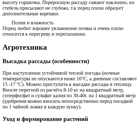
высоту горшочка. Переросшую рассаду сажают наклонно, но
стебель присылают не глубоко, т.к перец плохо образует
дополнительные корешки.
Полив и влажность
Перец любит хорошее увлажнение почвы и очень плохо
относится к перегреву и пересыханию.
Агротехника
Высадка рассады (особенности)
При наступлении устойчивой теплой погоды (ночные
температуры не опускаются ниже 10°С, а дневные составляют
15 -17 °С). Можно приступить к высадке рассады в теплицу.
Вносят перегной из расчёта 8-10 кг на квадратный метр,
суперфосфат и сульфат калия по 30-40г. на 1 квадратный метр
(удобрения можно вносить непосредственно перед посадкой
по 1 чайной ложке в каждую лунку).
Уход и формирование растений
Стебель у перца хрупкий,поэтому сразу после посадки
растение подвязывают к колышку и поливают.Дальнейший